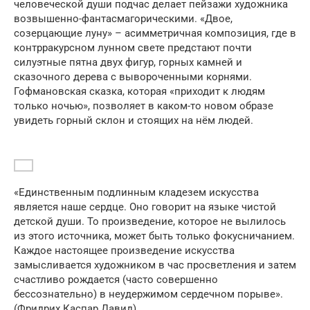
человеческой души подчас делает пейзажи художника
возвышенно-фантасмагорическими. «Двое,
созерцающие луну» – асимметричная композиция, где в
контрракурсном лунном свете предстают почти
силуэтные пятна двух фигур, горных камней и
сказочного дерева с вывороченными корнями.
Гофмановская сказка, которая «приходит к людям
только ночью», позволяет в каком-то новом образе
увидеть горный склон и стоящих на нём людей.
«Единственным подлинным кладезем искусства
является наше сердце. Оно говорит на языке чистой
детской души. То произведение, которое не вылилось
из этого источника, может быть только фокусничанием.
Каждое настоящее произведение искусства
замысливается художником в час просветления и затем
счастливо рождается (часто совершенно
бессознательно) в неудержимом сердечном порыве».
(Фридрих Каспар Давид)