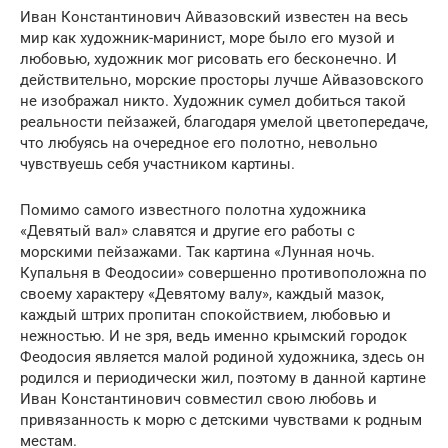
Иван Константинович Айвазовский известен на весь
мир как художник-маринист, море было его музой и
любовью, художник мог рисовать его бесконечно. И
действительно, морские просторы лучше Айвазовского
не изображал никто. Художник сумел добиться такой
реальности пейзажей, благодаря умелой цветопередаче,
что любуясь на очередное его полотно, невольно
чувствуешь себя участником картины.
Помимо самого известного полотна художника
«Девятый вал» славятся и другие его работы с
морскими пейзажами. Так картина «Лунная ночь.
Купальня в Феодосии» совершенно противоположна по
своему характеру «Девятому валу», каждый мазок,
каждый штрих пропитан спокойствием, любовью и
нежностью. И не зря, ведь именно крымский городок
Феодосия является малой родиной художника, здесь он
родился и периодически жил, поэтому в данной картине
Иван Константинович совместил свою любовь и
привязанность к морю с детскими чувствами к родным
местам.