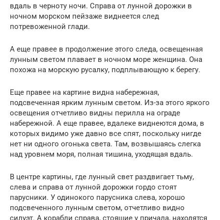
вдаль в черноту ночи. Справа от лунной дорожки в
ночном морском пейзаже виднеется след
потревоженной глади.
А еще правее в продолжение этого следа, освещенная
лунным светом плавает в ночном море женщина. Она
похожа на морскую русалку, подплывающую к берегу.
Еще правее на картине видна набережная,
подсвеченная ярким лунным светом. Из-за этого яркого
освещения отчетливо видны перилла на ограде
набережной. А еще правее, вдалеке виднеются дома, в
которых видимо уже давно все спят, поскольку нигде
нет ни одного огонька света. Там, возвышаясь слегка
над уровнем моря, полная тишина, уходящая вдаль.
В центре картины, где лунный свет раздвигает тьму,
слева и справа от лунной дорожки гордо стоят
парусники. У одинокого парусника слева, хорошо
подсвеченного лунным светом, отчетливо видно
силуэт. А корабли справа, стоящие у причала, находятся