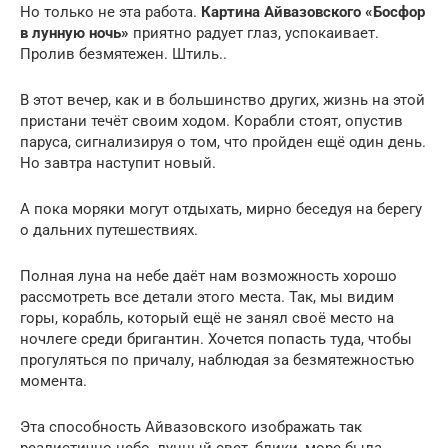
Но только не эта работа.
Картина Айвазовского «Босфор
в лунную ночь»
приятно радует глаз, успокаивает.
Пролив безмятежен. Штиль..
В этот вечер, как и в большинство других, жизнь на этой
пристани течёт своим ходом. Корабли стоят, опустив
паруса, сигнализируя о том, что пройден ещё один день.
Но завтра наступит новый.
А пока моряки могут отдыхать, мирно беседуя на берегу
о дальних путешествиях.
Полная луна на небе даёт нам возможность хорошо
рассмотреть все детали этого места. Так, мы видим
горы, корабль, который ещё не занял своё место на
ночлеге среди бригантин. Хочется попасть туда, чтобы
прогуляться по причалу, наблюдая за безмятежностью
момента.
Эта способность Айвазовского изображать так
реалистично небо, лунный свет, блики, море была