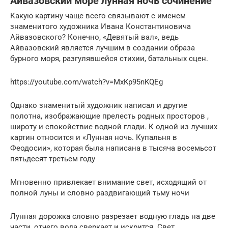
Айвазовский море лунная ночь сочинение
Какую картину чаще всего связывают с именем
знаменитого художника Ивана Константиновича
Айвазовского? Конечно, «Девятый вал», ведь
Айвазовский является лучшим в создании образа
бурного моря, разгулявшейся стихии, батальных сцен.
https://youtube.com/watch?v=MxKp95nKQEg
Однако знаменитый художник написал и другие
полотна, изображающие прелесть родных просторов ,
широту и спокойствие водной глади. К одной из лучших
картин относится и «Лунная ночь. Купальня в
Феодосии», которая была написана в тысяча восемьсот
пятьдесят третьем году
Мгновенно привлекает внимание свет, исходящий от
полной луны и словно раздвигающий тьму ночи
Лунная дорожка словно разрезает водную гладь на две
части, отчего вода сверкает и искрится. Свет