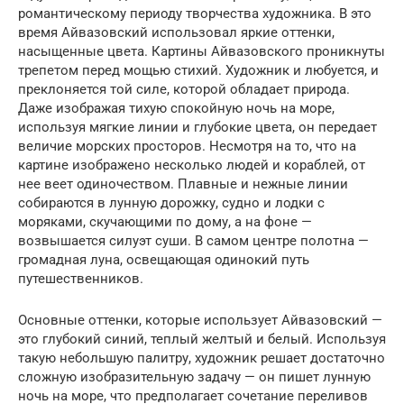
романтическому периоду творчества художника. В это
время Айвазовский использовал яркие оттенки,
насыщенные цвета. Картины Айвазовского проникнуты
трепетом перед мощью стихий. Художник и любуется, и
преклоняется той силе, которой обладает природа.
Даже изображая тихую спокойную ночь на море,
используя мягкие линии и глубокие цвета, он передает
величие морских просторов. Несмотря на то, что на
картине изображено несколько людей и кораблей, от
нее веет одиночеством. Плавные и нежные линии
собираются в лунную дорожку, судно и лодки с
моряками, скучающими по дому, а на фоне —
возвышается силуэт суши. В самом центре полотна —
громадная луна, освещающая одинокий путь
путешественников.
Основные оттенки, которые использует Айвазовский —
это глубокий синий, теплый желтый и белый. Используя
такую небольшую палитру, художник решает достаточно
сложную изобразительную задачу — он пишет лунную
ночь на море, что предполагает сочетание переливов