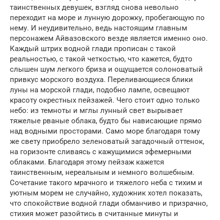
таинственных девушек, взгляд снова невольно
переходит на море и лунную дорожку, пробегающую по
нему. И неудивительно, ведь настоящим главным
персонажем Айвазовского везде является именно оно.
Каждый штрих водной глади прописан с такой
реальностью, с такой четкостью, что кажется, будто
слышен шум легкого бриза и ощущается солоноватый
привкус морского воздуха. Переливающиеся блики
луны на морской глади, подобно лампе, освещают
красоту окрестных пейзажей. Чего стоит одно только
небо: из темноты и мглы лунный свет вырывает
тяжелые рваные облака, будто бы нависающие прямо
над водными просторами. Само море благодаря тому
же свету приобрело зеленоватый загадочный оттенок,
на горизонте сливаясь с кажущимися эфемерными
облаками. Благодаря этому пейзаж кажется
таинственным, нереальным и немного волшебным.
Сочетание такого мрачного и тяжелого неба с тихим и
уютным морем не случайно, художник хотел показать,
что спокойствие водной глади обманчиво и призрачно,
стихия может разойтись в считанные минуты и