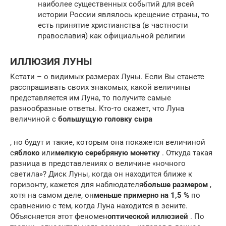
наиболее существенных событий для всей
истории России являлось крещение страны, то
есть принятие христианства (в частности
православия) как официальной религии
ИЛЛЮЗИЯ ЛУНЫ
Кстати – о видимых размерах Луны. Если Вы станете
расспрашивать своих знакомых, какой величины
представляется им Луна, то получите самые
разнообразные ответы. Кто-то скажет, что Луна
величиной с
большущую головку сыра
, но будут и такие, которым она покажется величиной
с
яблоко
или
мелкую серебряную монетку
. Откуда такая
разница в представлениях о величине «ночного
светила»? Диск Луны, когда он находится ближе к
горизонту, кажется для наблюдателя
больше размером
,
хотя на самом деле, он
меньше примерно на 1,5 %
по
сравнению с тем, когда Луна находится в зените.
Объясняется этот феномен
оптической иллюзией
. По