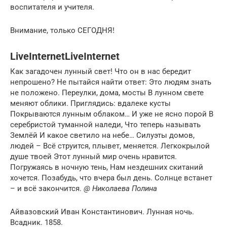
воспитателя и учителя.
Внимание, только СЕГОДНЯ!
LiveInternetLiveInternet
Как загадочен лунный свет! Что он в нас бередит
непрошено? Не пытайся найти ответ: Это людям знать
не положено. Переулки, дома, мосты В лунном свете
меняют облики. Приглядись: вдалеке кусты
Покрываются лунным облаком… И уже не ясно порой В
серебристой туманной наледи, Что теперь называть
Землёй И какое светило на небе… Силуэты домов,
людей – Всё струится, плывет, меняется. Легкокрылой
душе твоей Этот лунный мир очень нравится.
Погружаясь в ночную тень, Нам нездешних скитаний
хочется. Позабудь, что вчера был день. Солнце встанет
– и всё закончится.
@ Николаева Полина
Айвазовский Иван Константинович. Лунная ночь.
Всадник. 1858.