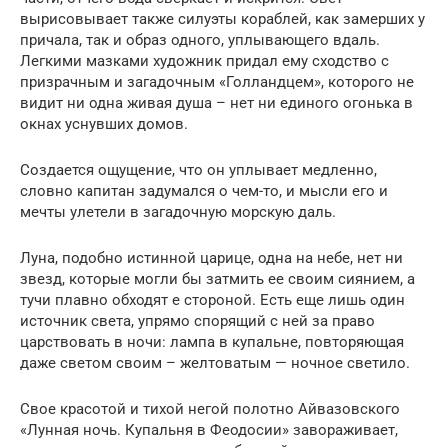
вырисовывает также силуэты кораблей, как замерших у
причала, так и образ одного, уплывающего вдаль.
Легкими мазками художник придал ему сходство с
призрачным и загадочным «Голландцем», которого не
видит ни одна живая душа – нет ни единого огонька в
окнах уснувших домов.
Создается ощущение, что он уплывает медленно,
словно капитан задумался о чем-то, и мысли его и
мечты улетели в загадочную морскую даль.
Луна, подобно истинной царице, одна на небе, нет ни
звезд, которые могли бы затмить ее своим сиянием, а
тучи плавно обходят е стороной. Есть еще лишь один
источник света, упрямо спорящий с ней за право
царствовать в ночи: лампа в купальне, повторяющая
даже светом своим – желтоватым — ночное светило.
Свое красотой и тихой негой полотно Айвазовского
«Лунная ночь. Купальня в Феодосии» завораживает,