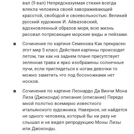
вал (9 вал) Непредсказуемая стихия всегда
влекла человека своей завораживающей
красотой, свободой и своевольностью. Великий
русский художник И. Айвазовский,
вдохновленный образов моря, всю жизнь
рисовал потрясающие морские виды и пейзажи.
Сочинение по картине Семенова Как прекрасен
этот мир 5 класс Действия картины происходят
летом, так как на заднем плане присутствует
зеленная трава и ярко изображены солнечные
лучи, если приглядеться к ногам девочки то
можно заметить что под босоножками нет
носков.
Сочинение по картине Леонардо Да Винчи Мона
Лиза (Джоконда) описание (описание) Передо
мной полотно всемирно известного
итальянского художника. Наверное, не найдется
не одного человека, который бы ни разу не
слышал и не видел репродукцию Моны Лизы
или Джоконды.