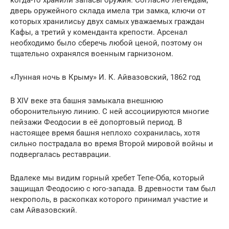
когда-то хранили запасы оружия. Согласно легендам,
дверь оружейного склада имела три замка, ключи от
которых хранилисьу двух самых уважаемых граждан
Кафы, а третий у коменданта крепости. Арсенал
необходимо было сберечь любой ценой, поэтому он
тщательно охранялся военным гарнизоном.
«Лунная ночь в Крыму» И. К. Айвазовский, 1862 год
В XIV веке эта башня замыкала внешнюю
оборонительную линию. С ней ассоциируются многие
пейзажи Феодосии в её допортовый период. В
настоящее время башня неплохо сохранилась, хотя
сильно пострадала во время Второй мировой войны и
подвергалась реставрации.
Вдалеке мы видим горный хребет Тепе-Оба, который
защищал Феодосию с юго-запада. В древности там был
некрополь, в раскопках которого принимал участие и
сам Айвазовский.