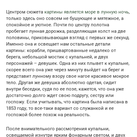
Центром сюжета
картины является море в лунную ночь
,
только здесь оно совсем не бушующее и мятежное, а
спокойное и уютное. Почти по центру полотна
пробегает лунная дорожка, разделяющая холст на две
половины, приковывающая взгляд с первых же секунд.
Именно она и освещает нам остальные детали
картины: корабли, пришвартованные недалеко от
берега, небольшой мостик с купальней, и двух
персонажей – девушек. Одна из них плывет к купальне,
скорее всего она уже через минуту выйдет на берег и
представит лунному взору свое нагое красивое мокрое
тело. Другая же девушка абсолютно одетая, сидит
внутри беседки, судя по ее позе, кажется, что она уже
достаточно долго ждет свою подругу, сестру или
госпожу. Если учитывать, что картина была написана в
1853 году, то все-таки вариант со служанкой и ее
госпожой более похож на реальность.
После внимательного рассмотрения купальни,
освещаемой изнутри ярким фонарным светом, и двух