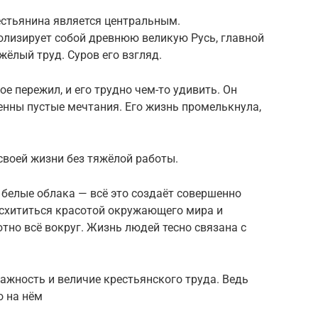
естьянина является центральным.
олизирует собой древнюю великую Русь, главной
ёлый труд. Суров его взгляд.
ое пережил, и его трудно чем-то удивить. Он
венны пустые мечтания. Его жизнь промелькнула,
 своей жизни без тяжёлой работы.
, белые облака — всё это создаёт совершенно
осхититься красотой окружающего мира и
тно всё вокруг. Жизнь людей тесно связана с
ажность и ве­личие крестьянского труда. Ведь
о на нём