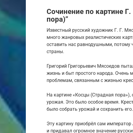
Сочинение по картине Г.
пора)”
Известный русский художник Г. Г. Мя
много жанровых реалистических карт
оставить нас равнодушными, потому 
страны.
Григорий Григорьевич Мясоедов пыта
жизнь и быт про­стого народа. Очен
проблемам, связанным с жизнью кре
На картине «Косцы (Страдная пора»), 
урожая. Это было особое время. Кре
было собрать урожай и сохранить его.
Эту картину приобрёл сам император А
и придавал огромное значение русск