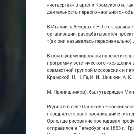
«четвергах» в артели Крамского и, та
деятельность первого «вольного» об
В Италии, в беседах с Н. Ге складыв
организации, разрабатывается проек
т(ак они называлась первоначально) .
В нем сформулированы просветитель
программу эстетического «хождения 
совместной группой московских и пете
Крамской. Н. Н. Ге, И. И. Шишкин, А. К.
М. Прянишников), был утвержден Мини
Родился в селе Паньково Новосильско
поощрял его рано проявившийся интер
Орле, где рисование преподавал проф
отправился в Петербург и в 1853 г. 