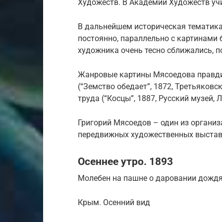
Художеств. В Академии Художеств учил
В дальнейшем историческая тематика
постоянно, параллельно с картинами 
художника очень тесно сближались, по
Жанровые картины Мясоедова правди
(“Земство обедает”, 1872, Третьяковс
труда (“Косцы”, 1887, Русский музей, 
Григорий Мясоедов – один из органи
передвижных художественных выстав
Осеннее утро. 1893
Молебен на пашне о даровании дожд
Крым. Осенний вид