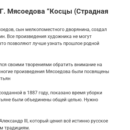
 Г. Мясоедова “Косцы (Страдная
соедов, сын мелкопоместного дворянина, создал
ин. Все произведения художника не могут
что позволяют лучше узнать прошлое родной
лся своими творениями обратить внимание на
ь многие произведения Мясоедова были посвящены
стьян
созданной в 1887 году, показано время уборки
стьяне были объединены общей целью. Нужно
лександр III, который ценил всё истинно русское
им традициям.