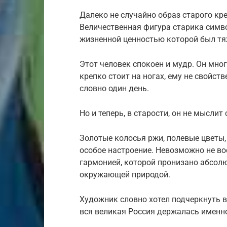
Далеко не случайно образ старого кр
Величественная фигура ста­рика симв
жизненной ценностью которой был тяж
Этот человек спокоен и мудр. Он мног
крепко стоит на ногах, ему не свойст
словно один день.
Но и теперь, в старости, он не мыслит
Зо­лотые колосья ржи, полевые цветы
особое настроение. Невоз­можно не в
гармонией, которой пронизано абсолю
окружающей природой.
Художник словно хотел подчеркнуть в
вся великая Россия держалась именн