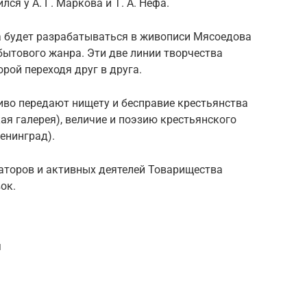
ся у А. Г. Маркова и Т. А. Нефа.
 будет разрабатываться в живописи Мясоедова
бытового жанра. Эти две линии творчества
рой переходя друг в друга.
во передают нищету и бесправие крестьянства
кая галерея), величие и поэзию крестьянского
Ленинград).
заторов и активных деятелей Товарищества
ок.
я