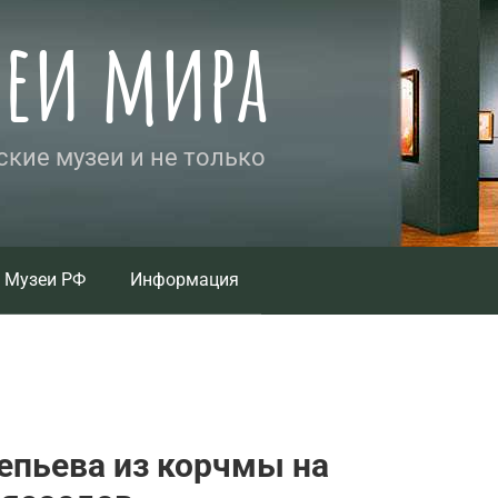
зеи мира
кие музеи и не только
Музеи РФ
Информация
репьева из корчмы на