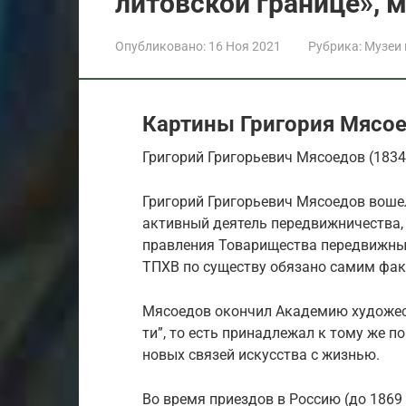
литовской границе», 
Опубликовано:
16 Ноя 2021
Рубрика:
Музеи
Картины Григория Мясое
Григорий Григорьевич Мясоедов (183
Григорий Григорьевич Мясоедов вошел
активный деятель передвижничества, 
правления Товарищества передвижных
ТПХВ по существу обязано самим фак
Мясоедов окончил Академию художеств
ти”, то есть принадлежал к тому же 
новых связей искусства с жизнью.
Во время приездов в Россию (до 1869