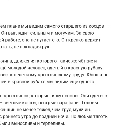
нем плане мы видим самого старшего из косцов —
й. Он выглядит сильным и могучим. За свою
й работе, она не пугает его. Он крепко держит
тать, не покла­дая рук.
чина, движения которого такие же чёткие и
ещё молодой человек, одетый в красную рубаху.
ривык к нелёгкому крестьянскому труду. Юноша не
ей в красной рубахе мы видим ещё одного.
крестья­нок, которые вяжут снопы. Они одеты в
 светлые кофты, пёстрые са­рафаны. Головы
женщин не менее тяжёл, чем труд мужчин.
 раннего утра до поздней ночи. Но любые тяготы
 были выносливы и терпеливы.