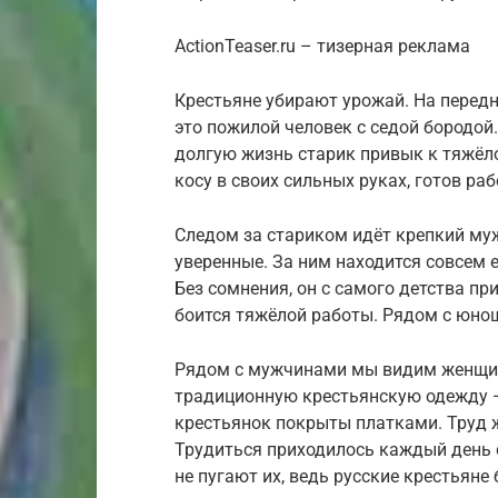
ActionTeaser.ru – тизерная реклама
Крестьяне убирают урожай. На перед
это пожи­лой человек с седой бородо
долгую жизнь старик привык к тя­жёло
косу в своих сильных руках, готов рабо
Следом за стариком идёт крепкий муж
уверенные. За ним находится совсем 
Без сомнения, он с самого детства п
боится тяжёлой работы. Рядом с юнош
Рядом с мужчинами мы видим женщин-
традиционную крестьянскую одежду —
крестьянок покрыты платками. Труд 
Трудиться приходилось каждый день с
не пугают их, ведь русские крестьяне