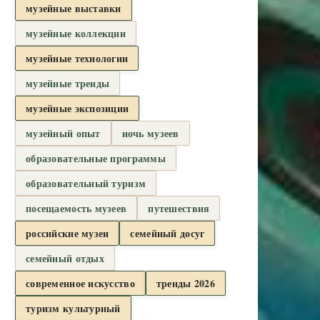
музейные выставки
музейные коллекции
музейные технологии
музейные тренды
музейные экспозиции
музейный опыт
ночь музеев
образовательные программы
образовательный туризм
посещаемость музеев
путешествия
российские музеи
семейный досуг
семейный отдых
современное искусство
тренды 2026
туризм культурный