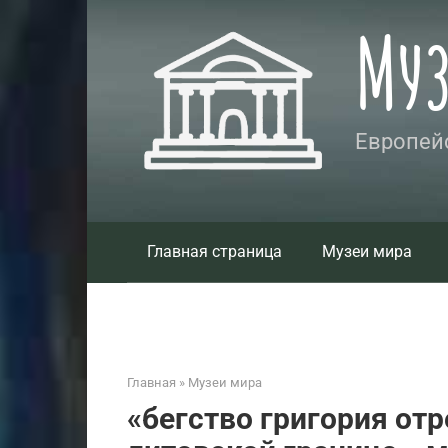
Перейти
Му
к
контенту
Европейс
Главная страница
Музеи мира
Главная
»
Музеи мира
«бегство григория от