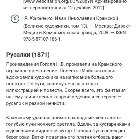
[www.webcitation.org/6Cr9Z8bYN Архивировано
из первоисточника 12 декабря 2012].
Р. Кононенко.
Иван Николаевич Крамской
(Великие художники, том 13). — Москва: Директ-
Медиа и Комсомольская правда, 2009. — ISBN
978-5-87107-186-1.
Русалки (1871)
Произведения Гоголя Н.В. произвели на Крамского
огромное впечатление. Повесть «Майская ночь»
вдохновила художника на написание большого
полотна. По сути, картину нельзя назвать
иллюстрацией к повести. Скорее всего, это фантазия
на тему таинственного произведения и её героев —
русалок и разной нечисти.
Крамскому удалось поймать холодные, желтовато-
голубые лучи ночного светила. Вдали, за кустарниками
и деревьями виднеется хутор. Полная Луна освещает
берег реки. Ветки поваленного плетня отбрасывают