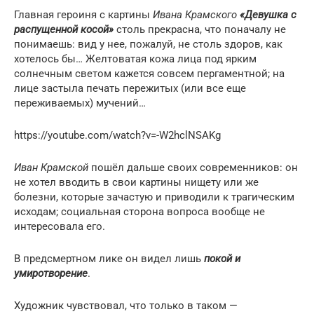
Главная героиня с картины
Ивана Крамского
«Девушка с
распущенной косой»
столь прекрасна, что поначалу не
понимаешь: вид у нее, пожалуй, не столь здоров, как
хотелось бы… Желтоватая кожа лица под ярким
солнечным светом кажется совсем пергаментной; на
лице застыла печать пережитых (или все еще
переживаемых) мучений…
https://youtube.com/watch?v=-W2hclNSAKg
Иван Крамской
пошёл дальше своих современников: он
не хотел вводить в свои картины нищету или же
болезни, которые зачастую и приводили к трагическим
исходам; социальная сторона вопроса вообще не
интересовала его.
В предсмертном лике он видел лишь
покой и
умиротворение
.
Художник чувствовал, что только в таком —