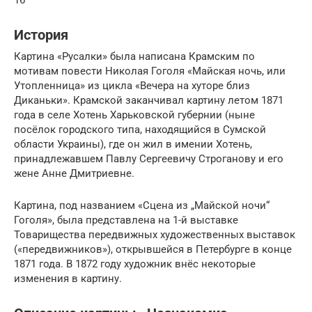
16
История
Картина «Русалки» была написана Крамским по
мотивам повести Николая Гоголя «Майская ночь, или
Утопленница» из цикла «Вечера на хуторе близ
Диканьки». Крамской заканчивал картину летом 1871
года в селе Хотень Харьковской губернии (ныне
посёлок городского типа, находящийся в Сумской
области Украины), где он жил в имении Хотень,
принадлежавшем Павлу Сергеевичу Строганову и его
жене Анне Дмитриевне.
Картина, под названием «Сцена из „Майской ночи“
Гоголя», была представлена на 1-й выставке
Товарищества передвижных художественных выставок
(«передвижников»), открывшейся в Петербурге в конце
1871 года. В 1872 году художник внёс некоторые
изменения в картину.