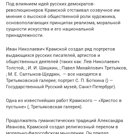
Под влиянием идей русских демократов-
революционеров Крамской отстаивал созвучное им
мнение о высокой общественной роли художника,
основополагающих принципах реализма, моральной
сущности искусства и его национальной
принадлежности.
Иван Николаевич Крамской создал ряд портретов
выдающихся русских писателей, артистов и
общественных деятелей (таких как: Лев Николаевич
Толстой, ; И. И. Шишкин, ; Павел Михайлович Третьяков,
; М. Е. Салтыков-Щедрин, — все находятся в
Третьяковской галерее; портрет С. П. Боткина () —
Государственный Русский музей, Санкт-Петербург).
Одна из известнейших работ Крамского — «Христос в
пустыне» (, Третьяковская галерея).
Продолжатель гуманистических традиций Александра
Иванова, Крамской создал религиозный перелом в
морально-философском мышлении. Он придал