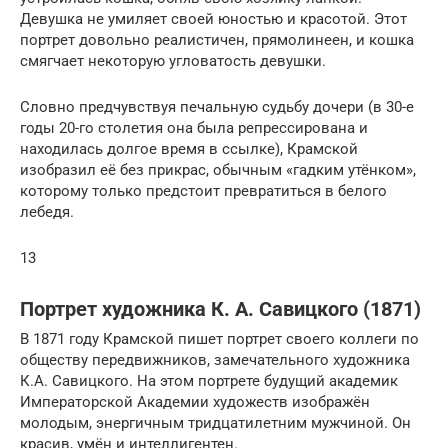
Девушка не умиляет своей юностью и красотой. Этот
портрет довольно реалистичен, прямолинеен, и кошка
смягчает некоторую угловатость девушки.
Словно предчувствуя печальную судьбу дочери (в 30-е
годы 20-го столетия она была репрессирована и
находилась долгое время в ссылке), Крамской
изобразил её без прикрас, обычным «гадким утёнком»,
которому только предстоит превратиться в белого
лебедя.
13
Портрет художника К. А. Савицкого (1871)
В 1871 году Крамской пишет портрет своего коллеги по
обществу передвижников, замечательного художника
К.А. Савицкого. На этом портрете будущий академик
Императорской Академии художеств изображён
молодым, энергичным тридцатилетним мужчиной. Он
красив, умён и интеллигентен.