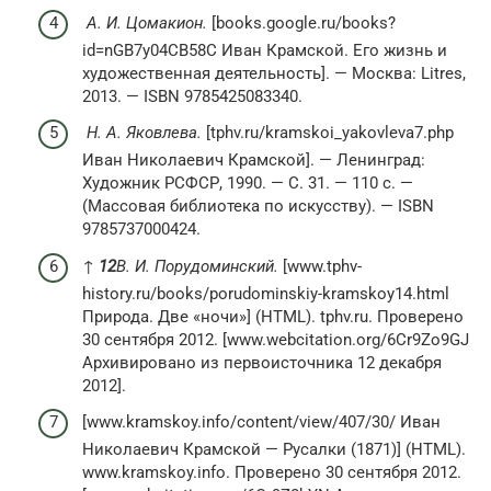
А. И. Цомакион.
[books.google.ru/books?
id=nGB7y04CB58C Иван Крамской. Его жизнь и
художественная деятельность]. — Москва: Litres,
2013. — ISBN 9785425083340.
Н. А. Яковлева.
[tphv.ru/kramskoi_yakovleva7.php
Иван Николаевич Крамской]. — Ленинград:
Художник РСФСР, 1990. — С. 31. — 110 с. —
(Массовая библиотека по искусству). — ISBN
9785737000424.
↑
1
2
В. И. Порудоминский.
[www.tphv-
history.ru/books/porudominskiy-kramskoy14.html
Природа. Две «ночи»] (HTML). tphv.ru. Проверено
30 сентября 2012. [www.webcitation.org/6Cr9Zo9GJ
Архивировано из первоисточника 12 декабря
2012].
[www.kramskoy.info/content/view/407/30/ Иван
Николаевич Крамской — Русалки (1871)] (HTML).
www.kramskoy.info. Проверено 30 сентября 2012.