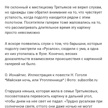
Не склонный к мистицизму Третьяков не верил слухам,
но однажды сам обратил внимание на то, что чувствует
усталость, когда подолгу находится рядом с этим
полотном. Посетители галереи тоже жаловались на то,
что рассматривать длительное время эту картину
просто невозможно
А вскоре появились слухи о том, что барышни, которые
подолгу смотрели на «Русалок», сходили с ума, а одна
из них утопилась в Яузе. Конечно, веских
доказательств взаимосвязи происшествия с картинной
галереей не было.
О. Ионайтис. Иллюстрация к повести Н. Гоголя
*Майская ночь, или Утопленница* | Фото: subscribe.ru
Старушка нянька, которая жила в семье Третьяковых,
посоветовала перевесить картину в дальний угол,
чтобы днем на нее свет не падал: «Трудно русалкам при
солнечном свете, оттого они даже ночью не могут