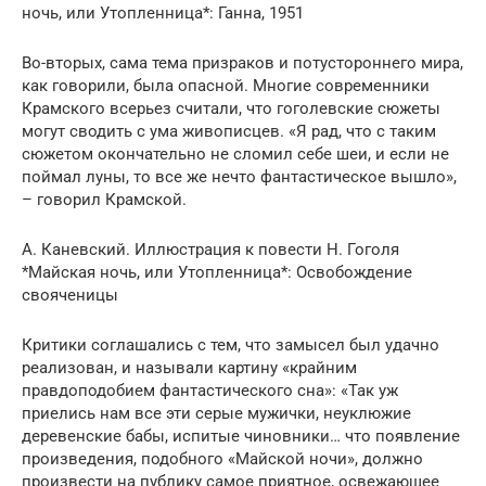
ночь, или Утопленница*: Ганна, 1951
Во-вторых, сама тема призраков и потустороннего мира,
как говорили, была опасной. Многие современники
Крамского всерьез считали, что гоголевские сюжеты
могут сводить с ума живописцев. «Я рад, что с таким
сюжетом окончательно не сломил себе шеи, и если не
поймал луны, то все же нечто фантастическое вышло»,
– говорил Крамской.
А. Каневский. Иллюстрация к повести Н. Гоголя
*Майская ночь, или Утопленница*: Освобождение
свояченицы
Критики соглашались с тем, что замысел был удачно
реализован, и называли картину «крайним
правдоподобием фантастического сна»: «Так уж
приелись нам все эти серые мужички, неуклюжие
деревенские бабы, испитые чиновники… что появление
произведения, подобного «Майской ночи», должно
произвести на публику самое приятное, освежающее