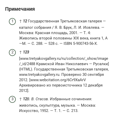
Примечания
↑
1
2
Государственная Третьяковская галерея —
каталог собрания / Я. В. Брук, Л. И. Иовлева. —
Москва: Красная площадь, 2001. — Т. 4:
Живопись второй половины XIX века, книга 1, А
—М. — С. 288. — 528 с. — ISBN 5-900743-56-X.
↑
1
2
3
[www.tretyakovgallery.ru/ru/collection/_show/image
/_id/2488 Крамской Иван Николаевич — Русалки]
(HTML). Государственная Третьяковская галерея,
www.tretyakovgallery.ru. Проверено 30 сентября
2012. [www.webcitation.org/6Cr9XaArV
Архивировано из первоисточника 12 декабря
2012].
↑
1
2
В. В. Стасов.
Избранные сочинения:
живопись, скульптура, музыка. — Москва:
Искусство, 1952. — Т. 1. — С. 213.