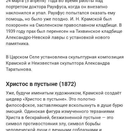
24 марта
(5 апреля) года во время работы над
портретом доктора Раухфуса, когда он внезапно
наклонился и упал. Раухфус попытался оказать ему
помощь, но было уже поздно. И. Н. Крамской был
похоронен на Смоленском православном кладбище. В
1939 году прах был перенесен на Тихвинское кладбище
Александро-Невской лавры с установкой нового
памятника.
В Царском Селе установлена скульптурная композиция
Крамской и Неизвестная скульптора Александра
Таратынова.
Христос в пустыне (1872)
Уже, будучи именитым художником, Крамской создаёт
шедевр «Христос в пустыне». Это полотно
философское, заставляющее всколыхнуть в душе бурю
эмоций. Одинокая фигура измученного терзаниями
Христа в бескрайней, безжизненной пустыне — это
символ противостояния злу, символ борьбы
человеческой души с вечными соблазнами и