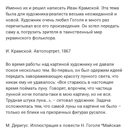
Именно их и решил написать Иван Крамской. Эта тема
была для художника-реалиста весьма неожиданной и
новой. Художник очень любил Гоголя и много раз
перечитывал все его произведения. Он хотел передать
саму а, погрузить зрителя в таинственный мир
украинского фольклора.
И. Крамской. Автопортрет, 1867
Во время работы над картиной художнику не давали
покоя несколько тем. Во-первых, он был одержим идеей
передать завораживающую красоту лунного света, что
никак ему не удавалось: «Все стараюсь в настоящее
время поймать луну. Говорят, впрочем, что частица
лунной ночи попала-таки в мою картину, но не вся.
Трудная штука луна…», – сетовал художник. Задача
осложнялась тем, что самой луны на картине не было –
только ее блики на призрачных фигурах русалок.
М. Деригус. Иллюстрация к повести Н. Гоголя *Майская