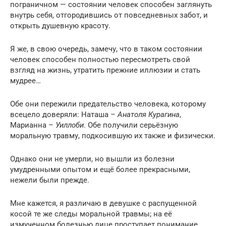
пограничном — состоянии человек способен заглянуть
внутрь себя, отгородившись от повседневных забот, и
открыть душевную красоту.
Я же, в свою очередь, замечу, что в таком состоянии
человек способен полностью пересмотреть свой
взгляд на жизнь, утратить прежние иллюзии и стать
мудрее…
Обе они пережили предательство человека, которому
всецело доверяли: Наташа –
Анатоля Курагина
,
Марианна –
Уиллоби
. Обе получили серьёзную
моральную травму, подкосившую их также и физически.
Однако они не умерли, но вышли из болезни
умудренными опытом и ещё более прекрасными,
нежели были прежде.
Мне кажется, я различаю в девушке с распущенной
косой те же следы моральной травмы; на её
измученном болезнью лице проступает понимание