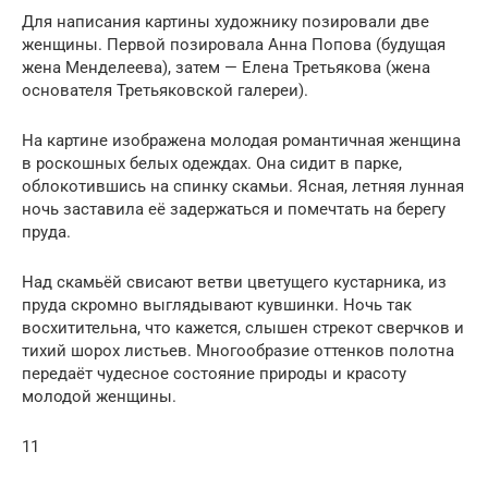
Для написания картины художнику позировали две
женщины. Первой позировала Анна Попова (будущая
жена Менделеева), затем — Елена Третьякова (жена
основателя Третьяковской галереи).
На картине изображена молодая романтичная женщина
в роскошных белых одеждах. Она сидит в парке,
облокотившись на спинку скамьи. Ясная, летняя лунная
ночь заставила её задержаться и помечтать на берегу
пруда.
Над скамьёй свисают ветви цветущего кустарника, из
пруда скромно выглядывают кувшинки. Ночь так
восхитительна, что кажется, слышен стрекот сверчков и
тихий шорох листьев. Многообразие оттенков полотна
передаёт чудесное состояние природы и красоту
молодой женщины.
11