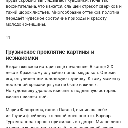
пруда скромно выглядывают кувшинки. Ночь так
восхитительна, что кажется, слышен стрекот сверчков и
тихий шорох листьев. Многообразие оттенков полотна
передаёт чудесное состояние природы и красоту
молодой женщины.
11
Грузинское проклятие картины и
незнакомки
Вторая женская история ещё печальнее. В конце XIX
века к Крамскому случайно попал медальон. Открыв
его, он увидел темноволосую грузинку. К тому моменту
восточной красавицы уже не было в живых.
Но художнику удалось выяснить подлинную историю
жизни неизвестной.
Мария Федоровна, вдова Павла I, выписала себе
из Грузии фрейлину с нежной внешностью. Варвара
Туркестанова хорошо прижилась во дворе. Милое лицо
с прямыми чертами и острый ум выделяли её среди