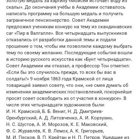
золотую медаль за картину «Моисей источает воду из
скалы». До окончания учёбы в Академии оставалось
написать программу на большую медаль и получить
заграничное пенсионерство. Совет Академии
предложил ученикам конкурс на тему из скандинавских
саг «Пир в Валгалле». Все четырнадцать выпускников
отказались от разработки данной темы и подали
прошение о том, чтобы им позволили каждому выбрать
тему по своему желанию. Последующие события вошли
в историю русского искусства как «Бунт четырнадцати».
Совет Академии им отказал, а профессор Тон отметил:
«Если бы это случилось прежде, то всех бы вас в
солдаты!» 9 ноября 1863 года Крамской от лица
товарищей заявил совету, что они, «не смея думать об
изменении академических постановлений, покорнейше
просят совет освободить их от участия в конкурсе». В
числе этих четырнадцати художников были:
И. Н. Крамской, Б. Б. Вениг, Н. Д. Дмитриев-
Оренбургский, А. Д. Литовченко, А. И. Корзухин,
Н. С. Шустов, А. И. Морозов, К. Е. Маковский,
Ф. С. Журавлёв, К. В. Лемох, А. К. Григорьев,
М. И. Песков, В. П. Крейтан и Н. П. Петров. Ушедшие из