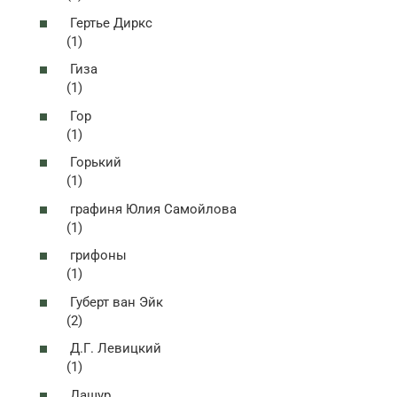
Гертье Диркс
(1)
Гиза
(1)
Гор
(1)
Горький
(1)
графиня Юлия Самойлова
(1)
грифоны
(1)
Губерт ван Эйк
(2)
Д.Г. Левицкий
(1)
Дашур