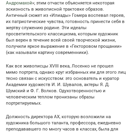
Андромахой
»; этим отчасти объясняется некоторая
эскизность в живописной трактовке образов.
Античный сюжет из «Илиады» Гомера воспевал героев,
их патриотические чувства, готовность принести себя в
жертву служению родине. Эти идеалы
просветительского классицизма, которым художник
был верен в течение всей своей творческой жизни,
получили яркое выражение в «Гекторовом прощании»
(как называли картину современники).
Как все живописцы XVIII века, Лосенко не прошел
мимо портрета, однако круг избранных им для этого лиц
тесно связан с искусством: это основатель и куратор
Академии художеств И. И. Шувалов, актеры Я. Д.
Шумский и Ф. Г. Волков. Одухотворенностью и
человеческим теплом пронизаны образы
портретируемых.
Должность директора АХ, которую возложили на
художника большого таланта, профессора, ежедневно
преподававшего по многу часов в классах, была для