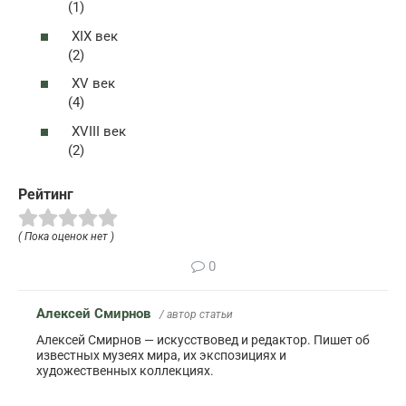
(1)
XIX век
(2)
XV век
(4)
XVIII век
(2)
Рейтинг
( Пока оценок нет )
0
Алексей Смирнов
/ автор статьи
Алексей Смирнов — искусствовед и редактор. Пишет об
известных музеях мира, их экспозициях и
художественных коллекциях.