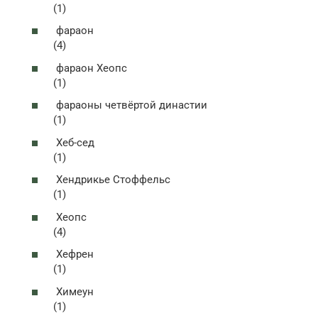
(1)
фараон
(4)
фараон Хеопс
(1)
фараоны четвёртой династии
(1)
Хеб-сед
(1)
Хендрикье Стоффельс
(1)
Хеопс
(4)
Хефрен
(1)
Химеун
(1)