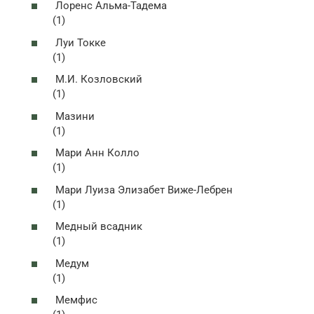
Лоренс Альма-Тадема
(1)
Луи Токке
(1)
М.И. Козловский
(1)
Мазини
(1)
Мари Анн Колло
(1)
Мари Луиза Элизабет Виже-Лебрен
(1)
Медный всадник
(1)
Медум
(1)
Мемфис