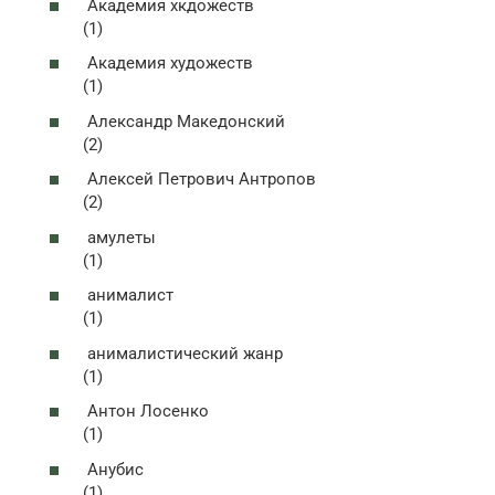
Академия хкдожеств
(1)
Академия художеств
(1)
Александр Македонский
(2)
Алексей Петрович Антропов
(2)
амулеты
(1)
анималист
(1)
анималистический жанр
(1)
Антон Лосенко
(1)
Анубис
(1)