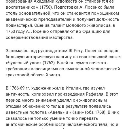
образования Академии художеств он становится ее
воспитанником (1758). Подготовка А. Лосенко была
столь основательной, что он становится помощником
академических преподавателей и получает должность
подмастерья. Оценив талант молодого живописца, в
1760 году А. Лосенко отправляют во Францию для
совершенствования мастерства.
Занимаясь под руководством Ж.Рету, Лосенко создал
большую историческую картину на евангельский сюжет
«Чудесный улов» (1762). В ней он сумел сочетать
требования классицизма со смягченной человеческой
трактовкой образа Христа.
В 1766-69 гг. художник жил в Италии, где изучал
античность, копировал произведения Рафаэля. В этот
период много внимания уделял он живописным
этюдам обнаженного тела; в результате появились
известные полотна «Авель» и «Каин» (оба 1768). В них
сказалось не только умение точно передать
анатомические особенности человеческого тела, но и