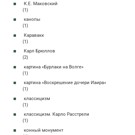
К.Е. Маковский
(1)
канопы
(1)
Каравакк
(1)
Карл Брюллов
(2)
картина «Бурлаки на Волге»
(1)
картина «Воскрешение дочери Иаира»
(1)
классицизм
(1)
классицизм. Карло Расстрели
(1)
конный монумент