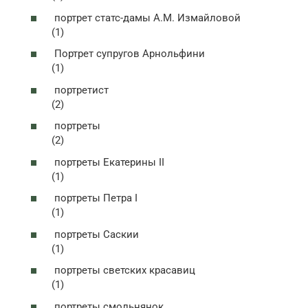
портрет статс-дамы А.М. Измайловой
(1)
Портрет супругов Арнольфини
(1)
портретист
(2)
портреты
(2)
портреты Екатерины II
(1)
портреты Петра I
(1)
портреты Саскии
(1)
портреты светских красавиц
(1)
портреты смольнянок