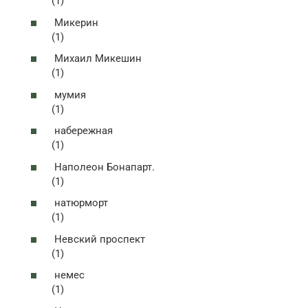
(1)
Микерин
(1)
Михаил Микешин
(1)
мумия
(1)
набережная
(1)
Наполеон Бонапарт.
(1)
натюрморт
(1)
Невский проспект
(1)
немес
(1)