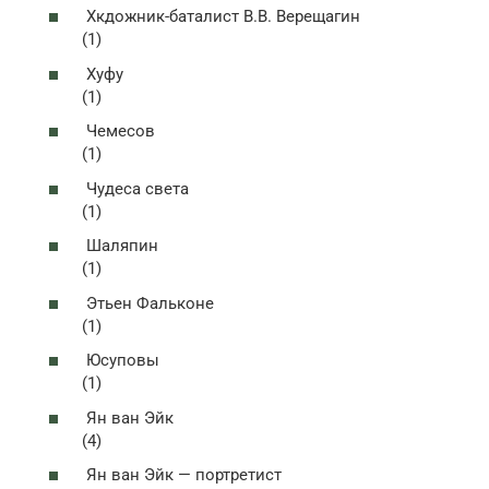
Хкдожник-баталист В.В. Верещагин
(1)
Хуфу
(1)
Чемесов
(1)
Чудеса света
(1)
Шаляпин
(1)
Этьен Фальконе
(1)
Юсуповы
(1)
Ян ван Эйк
(4)
Ян ван Эйк — портретист