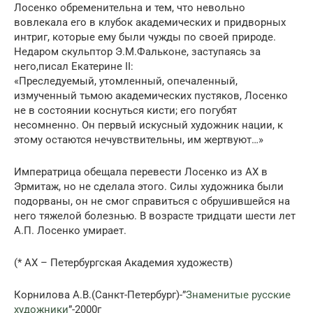
Лосенко обременительна и тем, что невольно
вовлекала его в клубок академических и придворных
интриг, которые ему были чужды по своей природе.
Недаром скульптор Э.М.Фальконе, заступаясь за
него,писал Екатерине II:
«Преследуемый, утомленный, опечаленный,
измученный тьмою академических пустяков, Лосенко
не в состоянии коснуться кисти; его погубят
несомненно. Он первый искусный художник нации, к
этому остаются нечувствительны, им жертвуют…»
Императрица обещала перевести Лосенко из АХ в
Эрмитаж, но не сделала этого. Силы художника были
подорваны, он не смог справиться с обрушившейся на
него тяжелой болезнью. В возрасте тридцати шести лет
А.П. Лосенко умирает.
(* АХ – Петербургская Академия художеств)
Корнилова А.В.(Санкт-Петербург)-”
Знаменитые русские
художники
”-2000г