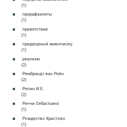
(1)
прерафаэлиты
(1)
приветствие
(1)
придворный живописец
(1)
реализм
(2)
Рембрандт ван Рейн
(2)
Репин И.Е.
(2)
Риччи Себастьяно
(1)
Рождество Христово
(1)