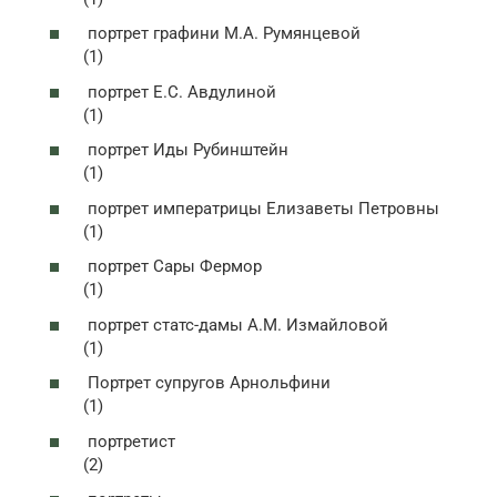
портрет графини М.А. Румянцевой
(1)
портрет Е.С. Авдулиной
(1)
портрет Иды Рубинштейн
(1)
портрет императрицы Елизаветы Петровны
(1)
портрет Сары Фермор
(1)
портрет статс-дамы А.М. Измайловой
(1)
Портрет супругов Арнольфини
(1)
портретист
(2)