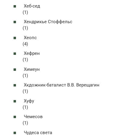
Хеб-сед
(1)
Хендрикье Стоффельс
(1)
Хеопс
(4)
Хефрен
(1)
Химеун
(1)
Хкдожник-баталист В.В. Верещагин
(1)
Хуфу
(1)
Чемесов
(1)
Чудеса света