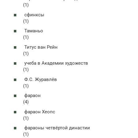
(1)
сфинксы
(1)
Таманьо
(1)
Титус ван Рейн
(1)
учеба в Академии художеств
(1)
Ф.С. Журавлёв
(1)
фараон
(4)
фараон Хеопс
(1)
фараоны четвёртой династии
(1)