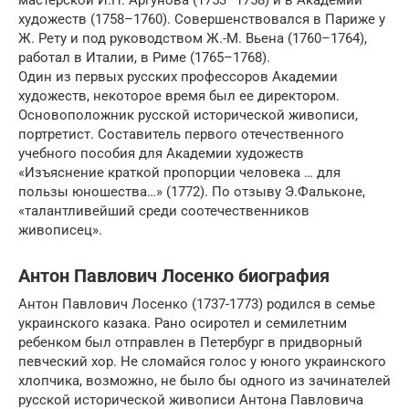
художеств (1758–1760). Совершенствовался в Париже у
Ж. Рету и под руководством Ж.-М. Вьена (1760–1764),
работал в Италии, в Риме (1765–1768).
Один из первых русских профессоров Академии
художеств, некоторое время был ее директором.
Основоположник русской исторической живописи,
портретист. Составитель первого отечественного
учебного пособия для Академии художеств
«Изъяснение краткой пропорции человека … для
пользы юношества…» (1772). По отзыву Э.Фальконе,
«талантливейший среди соотечественников
живописец».
Антон Павлович Лосенко биография
Антон Павлович Лосенко (1737-1773) родился в семье
украинского казака. Рано осиротел и семилетним
ребенком был отправлен в Петербург в придворный
певческий хор. Не сломайся голос у юного украинского
хлопчика, возможно, не было бы одного из зачинателей
русской исторической живописи Антона Павловича