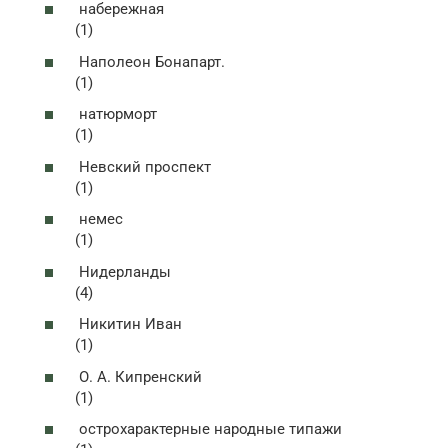
набережная
(1)
Наполеон Бонапарт.
(1)
натюрморт
(1)
Невский проспект
(1)
немес
(1)
Нидерланды
(4)
Никитин Иван
(1)
О. А. Кипренский
(1)
острохарактерные народные типажи