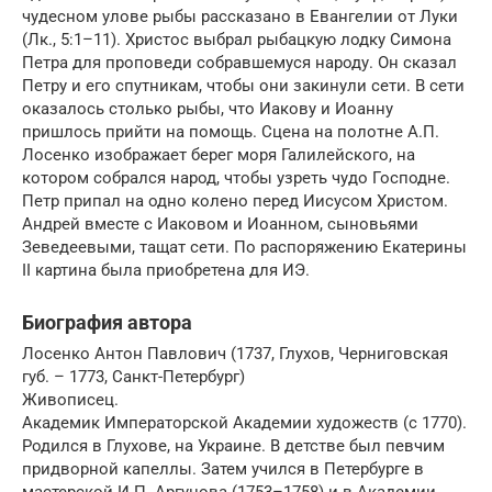
чудесном улове рыбы рассказано в Евангелии от Луки
(Лк., 5:1–11). Христос выбрал рыбацкую лодку Симона
Петра для проповеди собравшемуся народу. Он сказал
Петру и его спутникам, чтобы они закинули сети. В сети
оказалось столько рыбы, что Иакову и Иоанну
пришлось прийти на помощь. Сцена на полотне А.П.
Лосенко изображает берег моря Галилейского, на
котором собрался народ, чтобы узреть чудо Господне.
Петр припал на одно колено перед Иисусом Христом.
Андрей вместе с Иаковом и Иоанном, сыновьями
Зеведеевыми, тащат сети. По распоряжению Екатерины
II картина была приобретена для ИЭ.
Биография автора
Лосенко Антон Павлович (1737, Глухов, Черниговская
губ. – 1773, Санкт-Петербург)
Живописец.
Академик Императорской Академии художеств (с 1770).
Родился в Глухове, на Украине. В детстве был певчим
придворной капеллы. Затем учился в Петербурге в
мастерской И.П. Аргунова (1753–1758) и в Академии