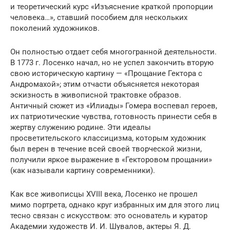
и теоретический курс «Изъяснение краткой пропорции
человека…», ставший пособием для нескольких
поколений художников.
Он полностью отдает себя многогранной деятельности.
В 1773 г. Лосенко начал, но не успел закончить вторую
свою историческую картину — «Прощание Гектора с
Андромахой»; этим отчасти объясняется некоторая
эскизность в живописной трактовке образов.
Античный сюжет из «Илиады» Гомера воспевал героев,
их патриотические чувства, готовность принести себя в
жертву служению родине. Эти идеалы
просветительского классицизма, которым художник
был верен в течение всей своей творческой жизни,
получили яркое выражение в «Гекторовом прощании»
(как называли картину современники).
Как все живописцы XVIII века, Лосенко не прошел
мимо портрета, однако круг избранных им для этого лиц
тесно связан с искусством: это основатель и куратор
Академии художеств И. И. Шувалов, актеры Я. Д.