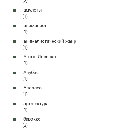
(2)
амулеты
(1)
анималист
(1)
анималистический жанр
(1)
Антон Лосенко
(1)
Анубис
(1)
Апеллес
(1)
архитектура
(1)
барокко
(2)