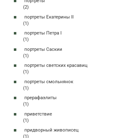
портреты
(2)
портреты Екатерины II
(1)
портреты Петра I
(1)
портреты Саскии
(1)
портреты светских красавиц
(1)
портреты смольнянок
(1)
прерафаэлиты
(1)
приветствие
(1)
придворный живописец
(1)