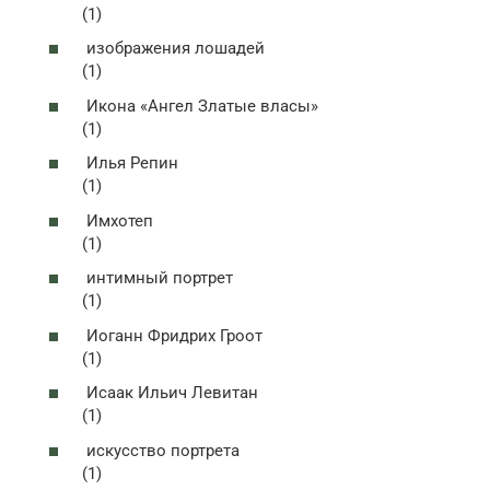
(1)
изображения лошадей
(1)
Икона «Ангел Златые власы»
(1)
Илья Репин
(1)
Имхотеп
(1)
интимный портрет
(1)
Иоганн Фридрих Гроот
(1)
Исаак Ильич Левитан
(1)
искусство портрета
(1)