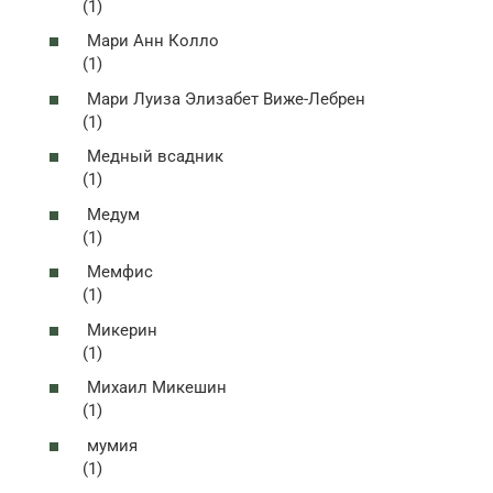
(1)
Мари Анн Колло
(1)
Мари Луиза Элизабет Виже-Лебрен
(1)
Медный всадник
(1)
Медум
(1)
Мемфис
(1)
Микерин
(1)
Михаил Микешин
(1)
мумия
(1)