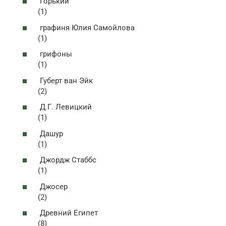
Горький
(1)
графиня Юлия Самойлова
(1)
грифоны
(1)
Губерт ван Эйк
(2)
Д.Г. Левицкий
(1)
Дашур
(1)
Джордж Стаббс
(1)
Джосер
(2)
Древний Египет
(8)