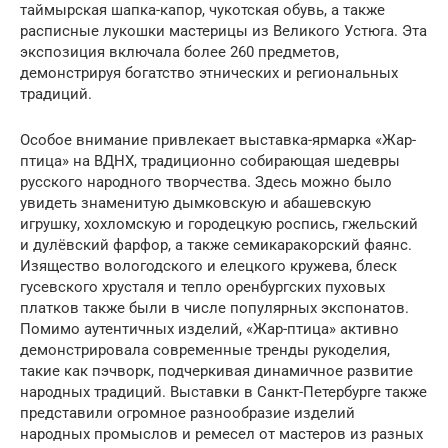
таймырская шапка-капор, чукотская обувь, а также
расписные лукошки мастерицы из Великого Устюга. Эта
экспозиция включала более 260 предметов,
демонстрируя богатство этнических и региональных
традиций.
Особое внимание привлекает выставка-ярмарка «Жар-
птица» на ВДНХ, традиционно собирающая шедевры
русского народного творчества. Здесь можно было
увидеть знаменитую дымковскую и абашевскую
игрушку, хохломскую и городецкую роспись, гжельский
и дулёвский фарфор, а также семикаракорский фаянс.
Изящество вологодского и елецкого кружева, блеск
гусевского хрусталя и тепло оренбургских пуховых
платков также были в числе популярных экспонатов.
Помимо аутентичных изделий, «Жар-птица» активно
демонстрировала современные тренды рукоделия,
такие как пэчворк, подчеркивая динамичное развитие
народных традиций. Выставки в Санкт-Петербурге также
представили огромное разнообразие изделий
народных промыслов и ремесел от мастеров из разных