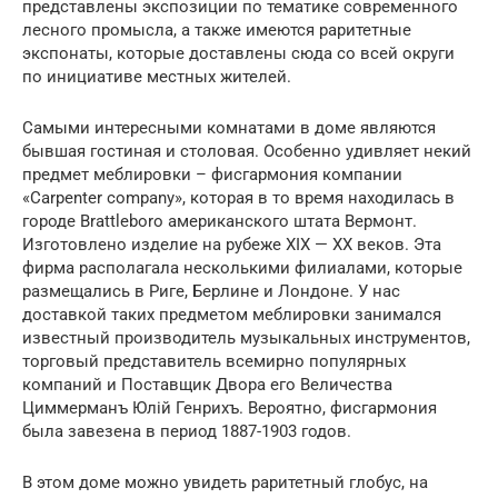
представлены экспозиции по тематике современного
лесного промысла, а также имеются раритетные
экспонаты, которые доставлены сюда со всей округи
по инициативе местных жителей.
Самыми интересными комнатами в доме являются
бывшая гостиная и столовая. Особенно удивляет некий
предмет меблировки – фисгармония компании
«Carpenter company», которая в то время находилась в
городе Brattleboro американского штата Вермонт.
Изготовлено изделие на рубеже XIX — XX веков. Эта
фирма располагала несколькими филиалами, которые
размещались в Риге, Берлине и Лондоне. У нас
доставкой таких предметом меблировки занимался
известный производитель музыкальных инструментов,
торговый представитель всемирно популярных
компаний и Поставщик Двора его Величества
Циммерманъ Юлiй Генрихъ. Вероятно, фисгармония
была завезена в период 1887-1903 годов.
В этом доме можно увидеть раритетный глобус, на