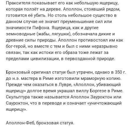
Праксителя показывает его как небольшую ящерицу,
которая ползёт на дереве. Аполлон, стоявший рядом,
готовится её убить. Но столь небольшое существо в
данном случае не значит преуменьшение сил или
значимости Пифона. Ящерица, как и другие
земноводные (жабы, лягушки), обозначала дикие и
древние силы природы. Аполлон противостоял им как
бог-герой, но вместе с тем и был с ними неразрывно
связан, так как истоки его образа тоже лежат за
пределами цивилизации, в первозданной природе.
Бронзовый оригинал статуи был утрачен, однако в 350 г.
до н.э. мастера в Риме изготовили мраморную копию.
Прежде чем оказаться в Лувре, «Аполлон, убивающий
ящерицу» долгое время украшал виллу Боргезе в Риме.
Скульптура также называется Аполлон Зауроктон или
Сауроктон, что в переводе и означает «уничтожающий
ящерицу».
Аполлон-Феб, бронзовая статуя.