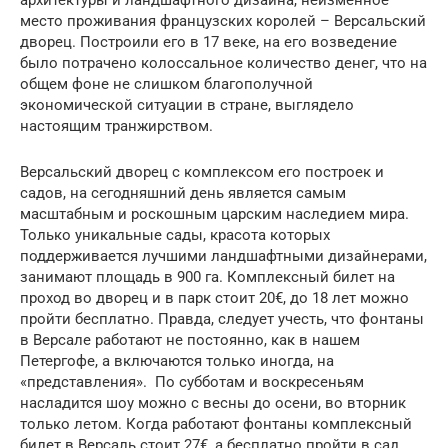
архитектуры и ландшафтного дизайна, неизменное
место проживания французских королей – Версальский
дворец. Построили его в 17 веке, на его возведение
было потрачено колоссальное количество денег, что на
общем фоне не слишком благополучной
экономической ситуации в стране, выглядело
настоящим транжирством.
Версальский дворец с комплексом его построек и
садов, на сегодняшний день является самым
масштабным и роскошным царским наследием мира.
Только уникальные сады, красота которых
поддерживается лучшими ландшафтными дизайнерами,
занимают площадь в 900 га. Комплексный билет на
проход во дворец и в парк стоит 20€, до 18 лет можно
пройти бесплатно. Правда, следует учесть, что фонтаны
в Версале работают не постоянно, как в нашем
Петергофе, а включаются только иногда, на
«представления». По субботам и воскресеньям
насладится шоу можно с весны до осени, во вторник
только летом. Когда работают фонтаны комплексный
билет в Версаль стоит 27€, а бесплатно пройти в сад