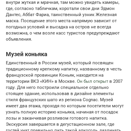
внутри жуткая и мрачная, там можно увидеть камеры,
где, согласно табличкам, коротали свои дни Эдмон
Дантес, Аббат Фариа, таинственный узник Железная
маска. Посещение этого места напрямую зависит от
погодных условий и высадка на остров не всегда
возможна, о чем возле касс туристов предупреждают
объявления.
Музей коньяка
Единственный в России музей, который посвящен
традиционному крепкому напитку, названному в честь
французской провинции Коньяк, находится на
территории ВКЗ «КИН» в Москве.
Он был открыт
в 2007
году. Для него построили специальное отдельно
стоящее здание, использовав в дизайне элементы
стиля французских шато из региона Cognac. Музей
имеет два этажа, проходя по которым посетители могут
узнать полную историю коньяка, начиная от посадок
лозы и заканчивая розливом готового напитка.
Экскурсия завершается в дегустационном зале, где
гостей учат правильно пить такой алкоголь, различать