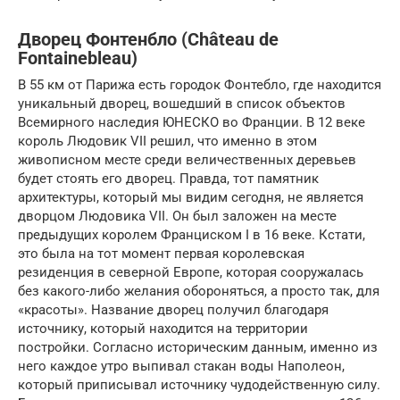
Дворец Фонтенбло (Château de
Fontainebleau)
В 55 км от Парижа есть городок Фонтебло, где находится
уникальный дворец, вошедший в список объектов
Всемирного наследия ЮНЕСКО во Франции. В 12 веке
король Людовик VII решил, что именно в этом
живописном месте среди величественных деревьев
будет стоять его дворец. Правда, тот памятник
архитектуры, который мы видим сегодня, не является
дворцом Людовика VII. Он был заложен на месте
предыдущих королем Франциском I в 16 веке. Кстати,
это была на тот момент первая королевская
резиденция в северной Европе, которая сооружалась
без какого-либо желания обороняться, а просто так, для
«красоты». Название дворец получил благодаря
источнику, который находится на территории
постройки. Согласно историческим данным, именно из
него каждое утро выпивал стакан воды Наполеон,
который приписывал источнику чудодейственную силу.