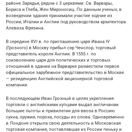
районе Зарядья, рядом с 3 церквями: Св. Варвары,
Бориса и Глеба, Жен Мироносиц. По данным ученых, в
возведении здания принимали участие зодчие из
России, Италии и Англии под руководством архитектора
Алевиза Фрязина.
В середине XVI в. по приглашению царя Ивана IV
(Грозного) в Москву прибыл сэр Ченслор, торговый
представитель короля Англии. В 1555 г. по
соизволению царя для политических и торговых
отношений в здании на Варварке разместили первое
официальное зарубежное представительство в Москве
— резиденцию Английской акционерной торговой
компании.
В последующем Иван Грозный в целях укрепления
торговли с английскими купцами выдал англичанам
большие льготы и привилегии для ввоза в Россию
сукна, оружия, пороха, посуды из олова. Одновременно
в Лондоне открыла свою деятельность и Московская
торговая компания, поставлявшая из России пеньку и