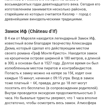
восьмидесятых годах девятнадцатого века. Сегодня его
изготовлением занимается несколько районов,
старейшим из которых считается Кизляр – город с
древнейшими винодельческими традициями.
Замок Иф (Château d’If)
В 4 км от Марселя находится легендарный Замок Иф,
известный всем благодаря творчеству Александра
Дюма, который сделал его действующим местом
своего романа «Граф Монте-Кристо». Находится замок
на крошечном острове шириной в 180 метров, а длиной
в 300, а основан был в 1527 году. Долгое время он был
излюбленным местом пиратов и контрабандистов.
Попасть к замку можно на катере за 15€, ходят они
каждые 15 минут, начиная с 09:15 утра. Вход в замок
тоже платный – 6€, правда, дети до 18 лет могут
посетить его бесплатно (в сопровождении родителей).
Внутри проводится экскурсия продолжительностью 3
часа. Но бывалые туристы уверяют, что 1 часа вполне
достаточно, чтобы осмотреть весь замок. Атмосфера