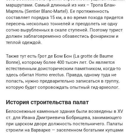
маршрутами. Самый длинный из них – Тропа Блан-
Мартель (Sentier Blanc-Martel). Ее протяженность
составляет порядка 15 км, а во время похода придется
пересечь несколько тоннелей и преодолеть не одну
сотню вырубленных в скале ступеней. Поэтому турист
должен заблаговременно обзавестись фонариком и
теплой одеждой.
Также тут есть Грот де Бом Бон (La grotte de Baume
Bonne), которому более 400 тысяч лет. Он является
естественным доисторическим памятником, когда-то
здесь обитал Homo erectus. Правда, одному туда не
попасть, нужно предварительно записаться в группу,
которую будет сопровождать опытный гид-археолог.
История строительства палат
Белоснежные каменные здания были возведены в XV
ст. для Ивана Дмитриевича Бобрищева, занимающего
при царском дворе должность постельничего. Палаты
строили на Варварке — заселенном богатыми купцами