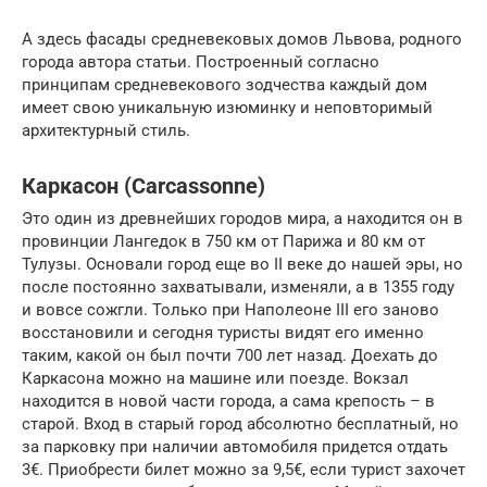
А здесь фасады средневековых домов Львова, родного
города автора статьи. Построенный согласно
принципам средневекового зодчества каждый дом
имеет свою уникальную изюминку и неповторимый
архитектурный стиль.
Каркасон (Carcassonne)
Это один из древнейших городов мира, а находится он в
провинции Лангедок в 750 км от Парижа и 80 км от
Тулузы. Основали город еще во II веке до нашей эры, но
после постоянно захватывали, изменяли, а в 1355 году
и вовсе сожгли. Только при Наполеоне III его заново
восстановили и сегодня туристы видят его именно
таким, какой он был почти 700 лет назад. Доехать до
Каркасона можно на машине или поезде. Вокзал
находится в новой части города, а сама крепость – в
старой. Вход в старый город абсолютно бесплатный, но
за парковку при наличии автомобиля придется отдать
3€. Приобрести билет можно за 9,5€, если турист захочет