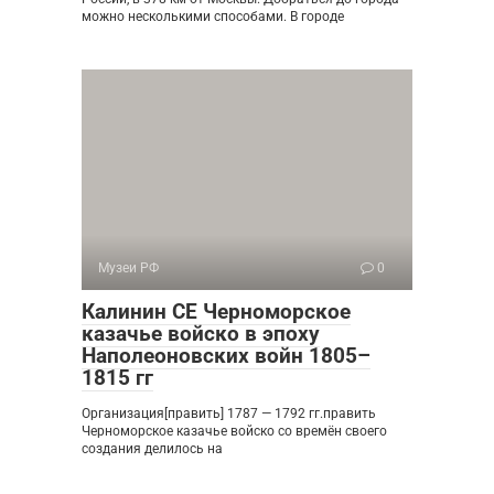
можно несколькими способами. В городе
Музеи РФ
0
Калинин СЕ Черноморское
казачье войско в эпоху
Наполеоновских войн 1805–
1815 гг
Организация[править] 1787 — 1792 гг.править
Черноморское казачье войско со времён своего
создания делилось на