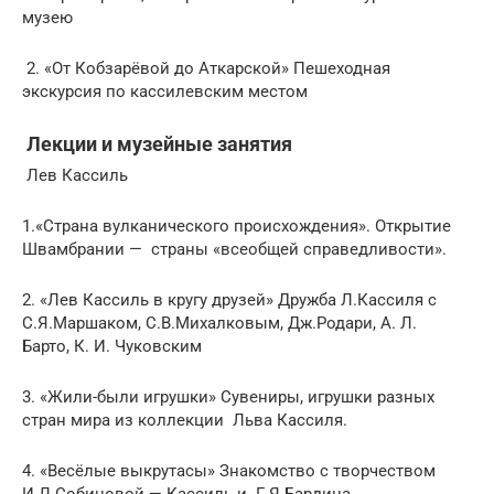
музею
2. «От Кобзарёвой до Аткарской» Пешеходная
экскурсия по кассилевским местом
Лекции и музейные занятия
Лев Кассиль
1.«Страна вулканического происхождения». Открытие
Швамбрании — страны «всеобщей справедливости».
2. «Лев Кассиль в кругу друзей» Дружба Л.Кассиля с
С.Я.Маршаком, С.В.Михалковым, Дж.Родари, А. Л.
Барто, К. И. Чуковским
3. «Жили-были игрушки» Сувениры, игрушки разных
стран мира из коллекции Льва Кассиля.
4. «Весёлые выкрутасы» Знакомство с творчеством
И.Л.Собиновой — Кассиль и Г.Я.Бардина.