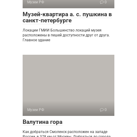
Музеи РФ
0
Музей-квартира а. с. пушкина в
санкт-петербурге
Локации ГМИИ Большинство локаций музея
расположены в пешей доступности друг от друга.
Главное здание
Музеи РФ
0
Валутина гора
Как добраться Смоленск расположен на западе
России, в 378 км от Москвы. Добраться до города