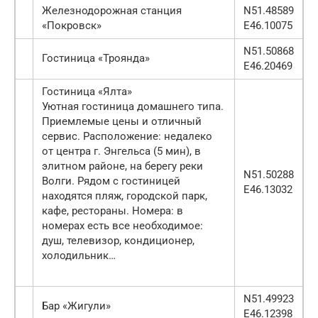
Железнодорожная станция
N51.48589
«Покровск»
E46.10075
N51.50868
Гостиница «Троянда»
E46.20469
Гостиница «Ялта»
Уютная гостиница домашнего типа.
Приемлемые цены и отличный
сервис. Расположение: недалеко
от центра г. Энгельса (5 мин), в
элитном районе, на берегу реки
N51.50288
Волги. Рядом с гостиницей
E46.13032
находятся пляж, городской парк,
кафе, рестораны. Номера: в
номерах есть все необходимое:
душ, телевизор, кондиционер,
холодильник…
N51.49923
Бар «Жигули»
E46.12398