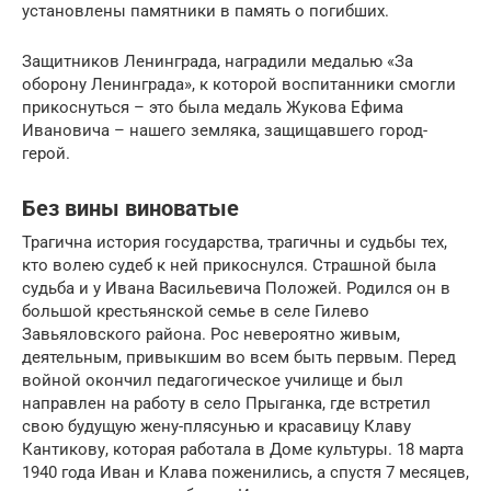
установлены памятники в память о погибших.
Защитников Ленинграда, наградили медалью «За
оборону Ленинграда», к которой воспитанники смогли
прикоснуться – это была медаль Жукова Ефима
Ивановича – нашего земляка, защищавшего город-
герой.
Без вины виноватые
Трагична история государства, трагичны и судьбы тех,
кто волею судеб к ней прикоснулся. Страшной была
судьба и у Ивана Васильевича Положей. Родился он в
большой крестьянской семье в селе Гилево
Завьяловского района. Рос невероятно живым,
деятельным, привыкшим во всем быть первым. Перед
войной окончил педагогическое училище и был
направлен на работу в село Прыганка, где встретил
свою будущую жену-плясунью и красавицу Клаву
Кантикову, которая работала в Доме культуры. 18 марта
1940 года Иван и Клава поженились, а спустя 7 месяцев,