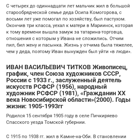
С четырех до одиннадцати лет мальчик жил в большой
старообрядческой семье деда Осипа Комогорова, с
восьми лет уже помогал по хозяйству, был пастухом.
Окончив три класса, уехал к матери в Мариинск, которая
к тому времени вышла замуж за татарина-торговца,
отношения с которым у Ивана не сложились. Отчим
пил, бил жену и пасынка. Жизнь у отчима была тяжелее,
чем у деда, поэтому Иван вынужден был уйти «в люди».
ИВАН ВАСИЛЬЕВИЧ ТИТКОВ Живописец,
график, член Союза художников СССР,
России с 1933 г., заслуженный деятель
искусств РСФСР (1956), народный
художник РСФСР (1981), «Гражданин XX
века Новосибирской области»(2000). Годы
жизни: 1905-1993гг
Родился 15 сентября 1905 году в селе Пичкиряево
Спасского уезда Томской губернии.
С 1915 по 1938 гг. жил в Камне-на-Оби. В становлении