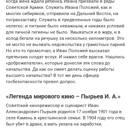
когда жена ждала ребенка, Ивана призвали в ряды
Советской Армии. Служить Ивана Положей, как и
многих сибиряков, отправили на Дальний Восток, на
погранзаставу. Служить в предвоенные годы было
нелегко: и питание было неважным, и никаких условий
для личной гигиены не было. Умываться и в жару, и в
холод бегали на речушку за несколько километров. Это
не могло не вызвать недовольства у грамотных парней.
Но кто-то промолчал, а Иван Положей высказал
претензии солдат вслух. И нажил себе врагов. Нашлись
«доброжелатели», которые донесли эти слова до
начальства. Да как он смеет делать оценку работы
высшего начальства? В тот же день офицер
госбезопасности провел допрос.
«Легенда мирового кино – Пырьев И. А.»
Советский кинорежиссер и сценарист Иван
Александрович Пырьев родился 17 ноября 1901 года в
селе Камень в крестьянской семье. В 1904 году его отец
был убит в драке, а мать уехала на заработки.