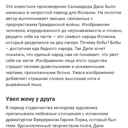
Это известное произведение Сальвадора Дали было
написано в непростой период для Испании. На полотне
автор выплескивает эмоции, связанные с
предчувствием Гражданской войны. Изображение
человека, изуродованного до неузнаваемости и словно,
рвущего себя на части — это символ народа Испании,
который разделился на два лагеря. Почему бобы? Бобы
– доступная еда бедного народа. Так Дали хочет
показать, что единый народ сам не понимает, что рвет
себя на части. Изображение лица этого существа
страшит своими дьявольскими и искаженными
чертами, пронизанными болью. Ужаса изображению
добавляет страшная словно высохшая нога и
вырванный язык.
Увел жену у друга
В период студенчества молодому художнику
приписывали любовные отношения с испанским
драматургом Фредериком Гарсия Лорка, который был
геем. Вдохновленный творчеством поэта, Дали