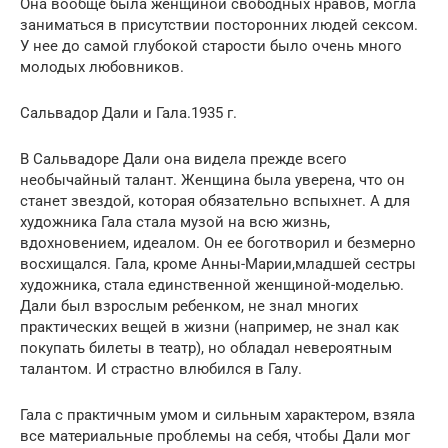
Она вообще была женщиной свободных нравов, могла
заниматься в присутствии посторонних людей сексом.
У нее до самой глубокой старости было очень много
молодых любовников.
Сальвадор Дали и Гала.1935 г.
В Сальвадоре Дали она видела прежде всего
необычайный талант. Женщина была уверена, что он
станет звездой, которая обязательно вспыхнет. А для
художника Гала стала музой на всю жизнь,
вдохновением, идеалом. Он ее боготворил и безмерно
восхищался. Гала, кроме Анны-Марии,младшей сестры
художника, стала единственной женщиной-моделью.
Дали был взрослым ребенком, не знал многих
практических вещей в жизни (например, не знал как
покупать билеты в театр), но обладал невероятным
талантом. И страстно влюбился в Галу.
Гала с практичным умом и сильным характером, взяла
все материальные проблемы на себя, чтобы Дали мог