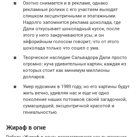
Охотно снимается и в рекламе, однако
рекламные ролики с его участием выходят
слишком эксцентричными и эпатажными.
Надолго запомнится реклама шоколада, где
Дали откусывает шоколадный кусок, после
этого у него закручиваются усы, и он
эйфорийным голосом говорит, что от этого
шоколада только что сошел с ума.
Творческое наследие Сальвадора Дали просто
огромно: куча удивительных картин, каждая из
которых стоит как минимум миллионы
долларов.
Умер художник в 1989 году, но его картины будут
жить вечно, удивляя нас и еще не одно
поколение наших потомков своей загадочной,
сумасшедшей, эксцентричной красотой и
гениальностью.
Жираф в огне
Работу «Жираф в огне» рассматривают как выражение