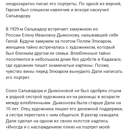
неоднократно писал его портреты. По одной из версий,
Гарсия был слишком навязчив и вскоре наскучил
Сальвадору.
В 1929-м Сальвадор встречает замужнюю из
России Елену Ивановну Дьяконову, называвшей себя
Галой. Будучи замужем за поэтом Полем Элюаром,
женщина тайно встречалась с художником, который
был близким другом ее семьи. Влюбленные тайно
поселяются в небольшом доме без удобств в Кадакасе,
где художник пишет знаменитые картины. Позже,
чувство вины перед Элюаром вынудило Дали написать
его портрет.
Союз Сальвадора и Дьяконовой не был одобрен отцом
и родной сестрой художника из-за разницы в возрасте
между влюбленными. Дьяконова была старше Дали на
10 лет. Отец художника лишил его денежной поддержки,
а сестра перестала с ним общаться. В разгар скандала
Дали сделал на одном из своих холстов надпись
«Иногда я с наслаждением плюю на портрет моей