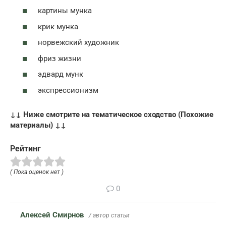
картины мунка
крик мунка
норвежский художник
фриз жизни
эдвард мунк
экспрессионизм
↓↓ Ниже смотрите на тематическое сходство (Похожие
материалы) ↓↓
Рейтинг
( Пока оценок нет )
0
Алексей Смирнов
/ автор статьи