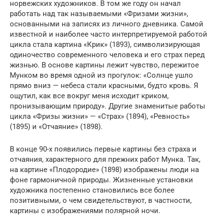
норвежских художников. В том же году он начал
работать над так называемыми «Фризами жизни»,
основанными на записях из личного дневника. Самой
известной и наиболее часто интерпретируемой работой
цикла стала картина «Крик» (1893), символизирующая
одиночество современного человека и его страх перед
жизнью. В основе картины лежит чувство, пережитое
Мунком во время одной из прогулок: «Солнце ушло
прямо вниз — небеса стали красными, будто кровь. Я
ощутил, как все вокруг меня исходит криком,
пронизывающим природу». Другие знаменитые работы
цикла «Фризы жизни» — «Страх» (1894), «Ревность»
(1895) и «Отчаяние» (1898).
В конце 90-х появились первые картины без страха и
отчаяния, характерного для прежних работ Мунка. Так,
на картине «Плодородие» (1898) изображены люди на
фоне гармоничной природы. Жизненные установки
художника постепенно становились все более
позитивными, о чем свидетельствуют, в частности,
картины с изображениями полярной ночи.