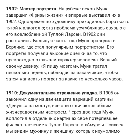
1902: Мастер портрета.
На рубеже веков Мунк
завершил «Фризы жизни» и впервые выставил их в
1902. Одновременно художнику приходилось бороться с
тягой к алкоголю; эта проблема усугублялась связью с
его возлюбленной Туллой Ларсен. В1902 они
расстались. Большую часть года Мунк проводил в
Берлине, где стал популярным портретистом. Его
портреты получали высокие оценки за то, что
превосходно отражали характер человека. Верный
своему девизу: «Я пишу мозгом», Мунк тратил
несколько недель, наблюдая за заказчиком, чтобы
затем написать портрет за какие-то несколько часов.
1910: Документальное отражение упадка.
В 1905 он
закончил одну из двенадцати вариаций картины
«Девушка на мосту»; все они отличаются общим
жизнерадостным настроем. Через два года Мунк
воплотил в отдельных картинах свое потерпевшее
фиаско влечение к Тулле Ларсен: в «Амуре и Психее»
мы видим мужчину и женщину, которых неумолимо