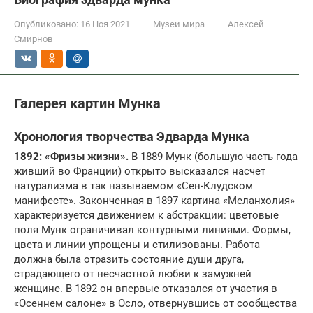
Опубликовано:
16 Ноя 2021
Музеи мира
Алексей
Смирнов
Галерея картин Мунка
Хронология творчества Эдварда Мунка
1892: «Фризы жизни».
В 1889 Мунк (большую часть года
живший во Франции) открыто высказался насчет
натурализма в так называемом «Сен-Клудском
манифесте». Законченная в 1897 картина «Меланхолия»
характеризуется движением к абстракции: цветовые
поля Мунк ограничивал контурными линиями. Формы,
цвета и линии упрощены и стилизованы. Работа
должна была отразить состояние души друга,
страдающего от несчастной любви к замужней
женщине. В 1892 он впервые отказался от участия в
«Осеннем салоне» в Осло, отвернувшись от сообщества