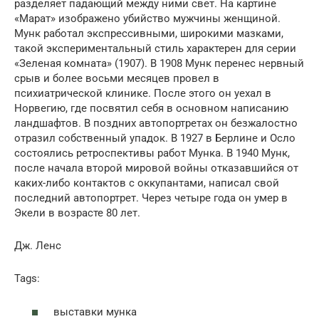
разделяет падающий между ними свет. На картине
«Марат» изображено убийство мужчины женщиной.
Мунк работал экспрессивными, широкими мазками,
такой экспериментальный стиль характерен для серии
«Зеленая комната» (1907). В 1908 Мунк перенес нервный
срыв и более восьми месяцев провел в
психиатрической клинике. После этого он уехал в
Норвегию, где посвятил себя в основном написанию
ландшафтов. В поздних автопортретах он безжалостно
отразил собственный упадок. В 1927 в Берлине и Осло
состоялись ретроспективы работ Мунка. В 1940 Мунк,
после начала второй мировой войны отказавшийся от
каких-либо контактов с оккупантами, написал свой
последний автопортрет. Через четыре года он умер в
Экели в возрасте 80 лет.
Дж. Лeнc
Tags:
выставки мунка