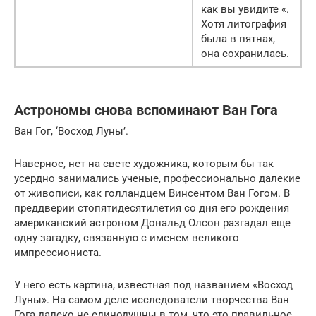
как вы увидите «.
Хотя литография
была в пятнах,
она сохранилась.
Астрономы снова вспоминают Ван Гога
Ван Гог, ‘Восход Луны’.
Наверное, нет на свете художника, которым бы так
усердно занимались ученые, профессионально далекие
от живописи, как голландцем Винсентом Ван Гогом. В
преддверии стопятидесятилетия со дня его рождения
американский астроном Дональд Олсон разгадал еще
одну загадку, связанную с именем великого
импрессиониста.
У него есть картина, известная под названием «Восход
Луны». На самом деле исследователи творчества Ван
Гога далеко не единодушны в том, что это правильное