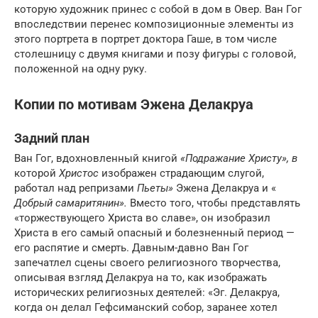
которую художник принес с собой в дом в Овер. Ван Гог
впоследствии перенес композиционные элементы из
этого портрета в портрет доктора Гаше, в том числе
столешницу с двумя книгами и позу фигуры с головой,
положенной на одну руку.
Копии по мотивам Эжена Делакруа
Задний план
Ван Гог, вдохновленный книгой
«Подражание Христу», в
которой
Христос
изображен страдающим слугой,
работал над репризами
Пьеты»
Эжена Делакруа
и «
Добрый самаритянин».
Вместо того, чтобы представлять
«торжествующего Христа во славе», он изобразил
Христа в его самый опасный и болезненный период —
его распятие и смерть. Давным-давно Ван Гог
запечатлел сцены своего религиозного творчества,
описывая взгляд Делакруа на то, как изображать
исторических религиозных деятелей: «Эг. Делакруа,
когда он делал Гефсиманский собор, заранее хотел