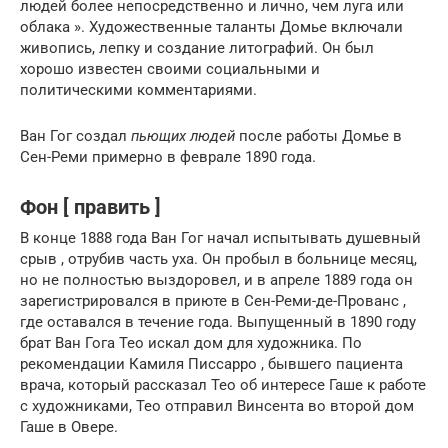
людей более непосредственно и лично, чем луга или
облака ». Художественные таланты Домье включали
живопись, лепку и создание литографий. Он был
хорошо известен своими социальными и
политическими комментариями.
Ван Гог создал
пьющих людей
после работы Домье в
Сен-Реми примерно в феврале 1890 года.
Фон [ править ]
В конце 1888 года Ван Гог начал испытывать душевный
срыв , отрубив часть уха. Он пробыл в больнице месяц,
но не полностью выздоровел, и в апреле 1889 года он
зарегистрировался в приюте в Сен-Реми-де-Прованс ,
где оставался в течение года. Выпущенный в 1890 году
брат Ван Гога Тео искал дом для художника. По
рекомендации Камиля Писсарро , бывшего пациента
врача, который рассказал Тео об интересе Гаше к работе
с художниками, Тео отправил Винсента во второй дом
Гаше в Овере.