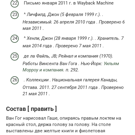
Письмо января 2011 г. в Wayback Machine
^
Личфилд, Джон (5 февраля 1999 г.).
.
Независимый.
26 апреля 2010 года
.
Проверено 6
мая 2011
.
^
Хенли, Джон (28 января 1999 г.).
.
Хранитель.
7
мая 2014 года
.
Проверено 7
мая 2011
.
де ла Файль, JB;
Рейнал и компания (1970).
Работы Винсента Ван Гога
.
Нью-Йорк:
Уильям
Морроу и компания
.
п.
292.
.
Коллекции
.
Национальная галерея Канады,
Оттава.
2011.
27 сентября
2011 года
.
Проверено
21
мая
2011
.
Состав [ править ]
Ван Гог нарисовал Гаше, опираясь правым локтем на
красный стол, держа голову за голову. На столе
выставлены две желтые книги и фиолетовая