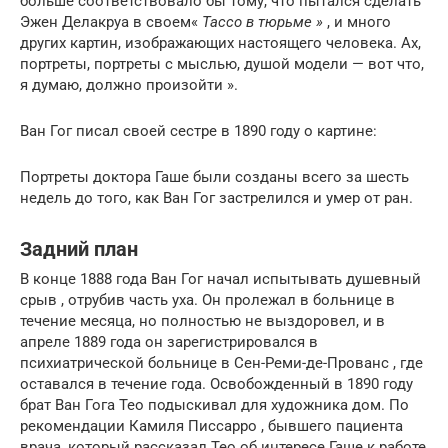
больше соответствовало бы тому, что пытался сделать
Эжен Делакруа в своем«
Тассо в тюрьме »
, и много
других картин, изображающих настоящего человека. Ах,
портреты, портреты с мыслью, душой модели — вот что,
я думаю, должно произойти ».
Ван Гог писал своей сестре в 1890 году о картине:
Портреты доктора Гаше были созданы всего за шесть
недель до того, как Ван Гог застрелился и умер от ран.
Задний план
В конце 1888 года Ван Гог начал испытывать душевный
срыв , отрубив часть уха. Он пролежал в больнице в
течение месяца, но полностью не выздоровел, и в
апреле 1889 года он зарегистрировался в
психиатрической больнице в Сен-Реми-де-Прованс , где
оставался в течение года. Освобожденный в 1890 году
брат Ван Гога Тео подыскивал для художника дом. По
рекомендации Камиля Писсарро , бывшего пациента
врача, который рассказал Тео об интересе Гаше к работе