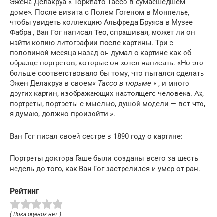
Эжена Делакруа « Торквато Тассо в сумасшедшем
доме». После визита с Полем Гогеном в Монпелье,
чтобы увидеть коллекцию Альфреда Бруяса в Музее
Фабра , Ван Гог написал Тео, спрашивая, может ли он
найти копию литографии после картины. Три с
половиной месяца назад он думал о картине как об
образце портретов, которые он хотел написать: «Но это
больше соответствовало бы тому, что пытался сделать
Эжен Делакруа в своем«
Тассо в тюрьме »
, и много
других картин, изображающих настоящего человека. Ах,
портреты, портреты с мыслью, душой модели — вот что,
я думаю, должно произойти ».
Ван Гог писал своей сестре в 1890 году о картине:
Портреты доктора Гаше были созданы всего за шесть
недель до того, как Ван Гог застрелился и умер от ран.
Рейтинг
( Пока оценок нет )