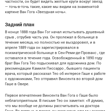
частности, он будет видеть желтые круги вокруг звезд
— точь-в-точь такие, какие мы видим на знаменитой
картине Ван Гога «Звездная ночь».
Задний план
В конце 1888 года Ван Гог начал испытывать душевный
срыв , отрубив часть уха. Он пролежал в больнице в
течение месяца, но полностью не выздоровел, и в
апреле 1889 года он зарегистрировался в
психиатрической больнице в Сен-Реми-де-Прованс , где
оставался в течение года. Освобожденный в 1890 году
брат Ван Гога Тео подыскивал для художника дом. По
рекомендации Камиля Писсарро , бывшего пациента
врача, который рассказал Тео об интересе Гаше к работе
с художниками, Тео отправил Винсента во второй дом
Гаше в Овере.
Первое впечатление Винсента Ван Гога о Гаше было
неблагоприятным. В письме Тео он заметил: «Я думаю,
что мы вообще не должны рассчитывать на доктора