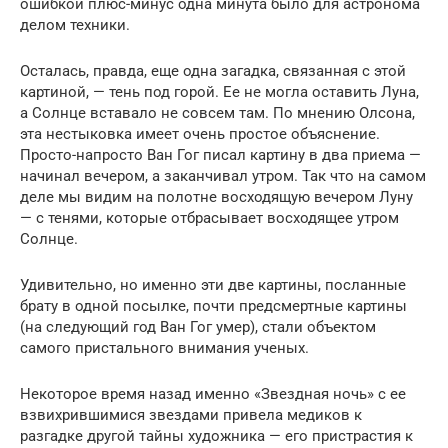
ошибкой плюс-минус одна минута было для астронома
делом техники.
Осталась, правда, еще одна загадка, связанная с этой
картиной, — тень под горой. Ее не могла оставить Луна,
а Солнце вставало не совсем там. По мнению Олсона,
эта нестыковка имеет очень простое объяснение.
Просто-напросто Ван Гог писал картину в два приема —
начинал вечером, а заканчивал утром. Так что на самом
деле мы видим на полотне восходящую вечером Луну
— с тенями, которые отбрасывает восходящее утром
Солнце.
Удивительно, но именно эти две картины, посланные
брату в одной посылке, почти предсмертные картины
(на следующий год Ван Гог умер), стали объектом
самого пристального внимания ученых.
Некоторое время назад именно «Звездная ночь» с ее
взвихрившимися звездами привела медиков к
разгадке другой тайны художника — его пристрастия к