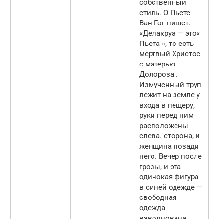
собственный
стиль. О Пьете
Ван Гог пишет:
«Делакруа — это«
Пьета », то есть
мертвый Христос
с матерью
Долороза .
Измученный труп
лежит на земле у
входа в пещеру,
руки перед ним
расположены
слева. сторона, и
женщина позади
него. Вечер после
грозы, и эта
одинокая фигура
в синей одежде —
свободная
одежда
взволнована