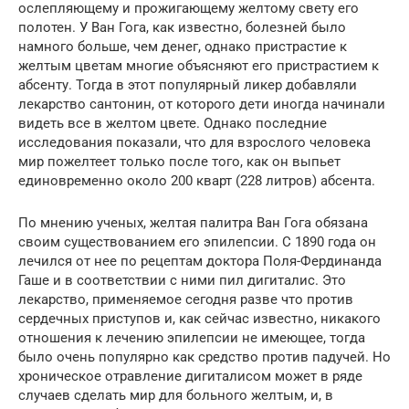
ослепляющему и прожигающему желтому свету его
полотен. У Ван Гога, как известно, болезней было
намного больше, чем денег, однако пристрастие к
желтым цветам многие объясняют его пристрастием к
абсенту. Тогда в этот популярный ликер добавляли
лекарство сантонин, от которого дети иногда начинали
видеть все в желтом цвете. Однако последние
исследования показали, что для взрослого человека
мир пожелтеет только после того, как он выпьет
единовременно около 200 кварт (228 литров) абсента.
По мнению ученых, желтая палитра Ван Гога обязана
своим существованием его эпилепсии. С 1890 года он
лечился от нее по рецептам доктора Поля-Фердинанда
Гаше и в соответствии с ними пил дигиталис. Это
лекарство, применяемое сегодня разве что против
сердечных приступов и, как сейчас известно, никакого
отношения к лечению эпилепсии не имеющее, тогда
было очень популярно как средство против падучей. Но
хроническое отравление дигиталисом может в ряде
случаев сделать мир для больного желтым, и, в