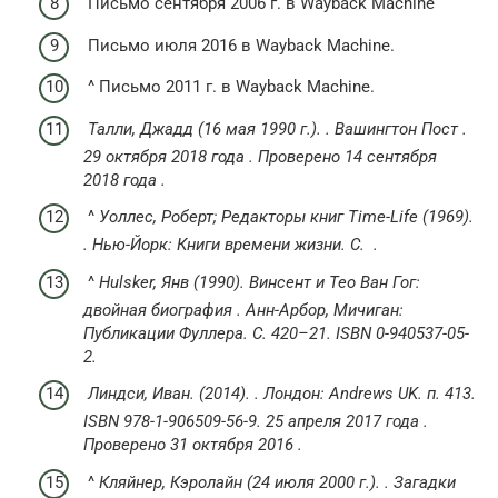
Письмо сентября 2006 г. в Wayback Machine
Письмо июля 2016 в Wayback Machine.
^ Письмо 2011 г. в Wayback Machine.
Талли, Джадд (16 мая 1990 г.).
.
Вашингтон Пост
.
29 октября 2018 года
.
Проверено
14 сентября
2018 года
.
^
Уоллес, Роберт;
Редакторы книг Time-Life (1969).
.
Нью-Йорк: Книги времени жизни.
С.
.
^
Hulsker, Янв
(1990).
Винсент и Тео Ван Гог:
двойная биография
.
Анн-Арбор, Мичиган:
Публикации Фуллера.
С. 420–21.
ISBN
0-940537-05-
2.
Линдси, Иван.
(2014).
.
Лондон: Andrews UK.
п.
413.
ISBN
978-1-906509-56-9. 25 апреля 2017 года .
Проверено 31 октября 2016 .
^
Кляйнер, Кэролайн (24 июля 2000 г.).
.
Загадки