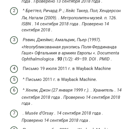
года . Проверено 13 сентября 2018 года .
^
Бреттел, Ричард Р .;
Хейс Такер, Пол;
Хендерсон
Ли, Натали (2009).
.
Метрополитен-музей.
п.
126.
ISBN
. 14 сентября 2018 года . Проверено 14
сентября 2018 .
Рэвин, Джеймс;
Амальрик, Пьер (1997).
«Неопубликованная рукопись Поля-Фердинанда
Гаше» Офтальмия в армиях Европы «.
Documenta
Ophthalmologica
.
93
(1/2): 49–59.
DOI
.
PMID
.
Письмо 19 июля 2011 г. в Wayback Machine
^ Письмо 2011 г. в Wayback Machine.
^
Хенли, Джон (27 января 1999 г.).
.
Хранитель
.
14
сентября 2018 года
.
Проверено
14 сентября
2018
года
.
.
Musée d’Orsay
.
14 сентября 2018 года
.
Проверено
14 сентября
2018 года
.