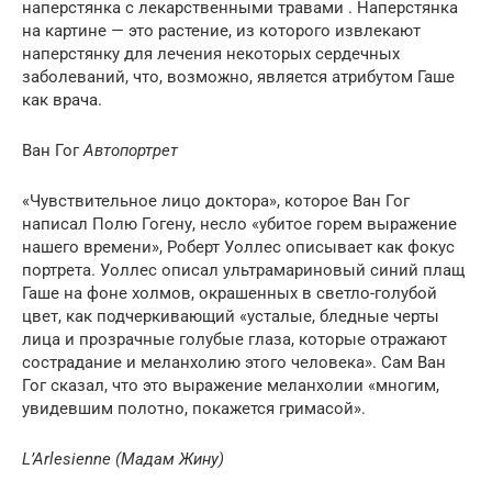
наперстянка с лекарственными травами . Наперстянка
на картине — это растение, из которого извлекают
наперстянку для лечения некоторых сердечных
заболеваний, что, возможно, является атрибутом Гаше
как врача.
Ван Гог
Автопортрет
«Чувствительное лицо доктора», которое Ван Гог
написал Полю Гогену, несло «убитое горем выражение
нашего времени», Роберт Уоллес описывает как фокус
портрета. Уоллес описал ультрамариновый синий плащ
Гаше на фоне холмов, окрашенных в светло-голубой
цвет, как подчеркивающий «усталые, бледные черты
лица и прозрачные голубые глаза, которые отражают
сострадание и меланхолию этого человека». Сам Ван
Гог сказал, что это выражение меланхолии «многим,
увидевшим полотно, покажется гримасой».
L’Arlesienne (Мадам Жину)