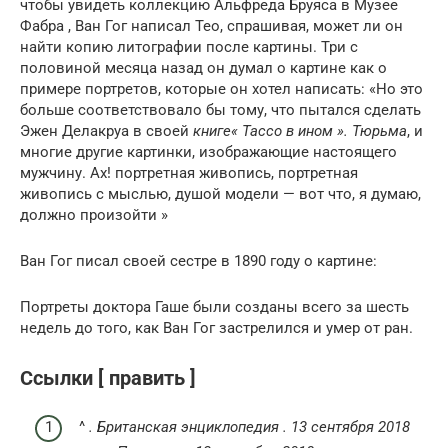
чтобы увидеть коллекцию Альфреда Бруяса в Музее
Фабра , Ван Гог написал Тео, спрашивая, может ли он
найти копию литографии после картины. Три с
половиной месяца назад он думал о картине как о
примере портретов, которые он хотел написать: «Но это
больше соответствовало бы тому, что пытался сделать
Эжен Делакруа в своей
книге« Тассо в ином ». Тюрьма
, и
многие другие картинки, изображающие настоящего
мужчину. Ах! портретная живопись, портретная
живопись с мыслью, душой модели — вот что, я думаю,
должно произойти »
Ван Гог писал своей сестре в 1890 году о картине:
Портреты доктора Гаше были созданы всего за шесть
недель до того, как Ван Гог застрелился и умер от ран.
Ссылки [ править ]
^
.
Британская энциклопедия
. 13 сентября 2018