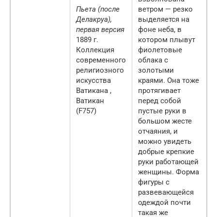
Пьета (после
ветром — резко
Делакруа),
выделяется на
первая версия
фоне неба, в
1889 г.
котором плывут
Коллекция
фиолетовые
современного
облака с
религиозного
золотыми
искусства
краями. Она тоже
Ватикана ,
протягивает
Ватикан
перед собой
(F757)
пустые руки в
большом жесте
отчаяния, и
можно увидеть
добрые крепкие
руки работающей
женщины. Форма
фигуры с
развевающейся
одеждой почти
такая же