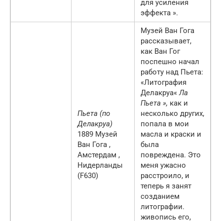
для усиления
эффекта ».
Музей Ван Гога
рассказывает,
как Ван Гог
поспешно начал
работу над Пьета:
«Литография
Делакруа«
Ла
Пьета »,
как и
Пьета (по
несколько других,
Делакруа)
попала в мои
1889 Музей
масла и краски и
Ван Гога ,
была
Амстердам ,
повреждена. Это
Нидерланды
меня ужасно
(F630)
расстроило, и
теперь я занят
созданием
литографии.
живопись его,