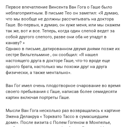
Первое впечатление Винсента Ван Гога о Гаше было
неблагоприятным. В письме Тео он заметил: «Я думаю,
что мы вообще не должны рассчитывать на доктора
Гаше. Во-первых, я думаю, он хуже меня, или мы скажем
так же, вот и все. Теперь, когда один слепой ведет за
собой другого слепого, разве они оба не упадут в
канаву? »
Однако в письме, датированном двумя днями позже их
сестре Вильгельмине , он сообщил: «Я нашел
настоящего друга в докторе Гаше, что-то вроде еще
одного брата, настолько мы похожи друг на друга
физически, а также ментально».
Ван Гог имел очень плодотворное очарование во время
своего пребывания с Гаше, написав более семидесяти
картин включая портреты Гаше.
Мысли Ван Гога несколько раз возвращались к картине
Эжена Делакруа « Торквато Тассо в сумасшедшем
доме». После визита с Полем Гогеном в Монпелье,