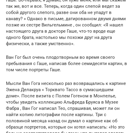
Гаше. Во-первых, я думаю, он хуже меня, или мы скажем
так же, вот и все. Теперь, когда один слепой ведет за
собой другого слепого, разве они оба не упадут в
канаву? » Однако в письме, датированном двумя днями
позже их сестре Вильгельмине , он сообщил: «Я нашел
настоящего друга в докторе Гаше, что-то вроде еще
одного брата, настолько мы похожи друг на друга
физически, а также умственно».
Ван Гог был очень плодотворным во время своего
пребывания с Гаше, написав более семидесяти картин, в
том числе портреты Гаше.
Мысли Ван Гога несколько раз возвращались к картине
Эжена Делакруа « Торквато Тассо в сумасшедшем
доме». После визита с Полем Гогеном в Монпелье,
чтобы увидеть коллекцию Альфреда Бруяса в Музее
Фабра , Ван Гог написал Тео, спрашивая, может ли он
найти копию литографии после картины. Три с
половиной месяца назад он думал о картине как об
образце портретов, которые он хотел написать: «Но это