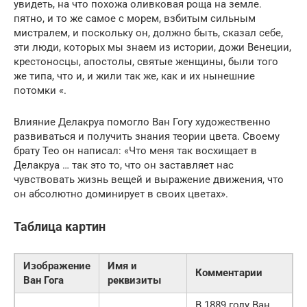
увидеть, на что похожа оливковая роща на земле.
пятно, и то же самое с морем, взбитым сильным
мистралем, и поскольку он, должно быть, сказал себе,
эти люди, которых мы знаем из истории, дожи Венеции,
крестоносцы, апостолы, святые женщины, были того
же типа, что и, и жили так же, как и их нынешние
потомки «.
Влияние
Делакруа
помогло Ван Гогу художественно
развиваться и получить знания теории цвета. Своему
брату Тео он написал: «Что меня так восхищает в
Делакруа … так это то, что он заставляет нас
чувствовать жизнь вещей и выражение движения, что
он абсолютно доминирует в своих цветах».
Таблица картин
Изображение
Имя и
Комментарии
Ван Гога
реквизиты
В 1889 году Ван