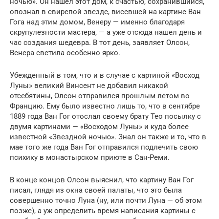
ночью». Он нашел этот дом, к счастью, сохранившийся,
опознал в свирепой звезде, висевшей на картине Ван
Гога над этим домом, Венеру — именно благодаря
скрупулезности мастера, — а уже отсюда нашел день и
час создания шедевра. В тот день, заявляет Олсон,
Венера светила особенно ярко.
Убежденный в том, что и в случае с картиной «Восход
Луны» великий Винсент не добавил никакой
отсебятины, Олсон отправился прошлым летом во
Францию. Ему было известно лишь то, что в сентябре
1889 года Ван Гог отослал своему брату Тео посылку с
двумя картинами — «Восходом Луны» и куда более
известной «Звездной ночью». Знал он также и то, что в
мае того же года Ван Гог отправился подлечить свою
психику в монастырском приюте в Сан-Реми.
В конце концов Олсон выяснил, что картину Ван Гог
писал, глядя из окна своей палаты, что это была
совершенно точно Луна (ну, или почти Луна — об этом
позже), а уж определить время написания картины с