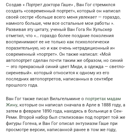
Создав «
Портрет доктора Гаше»
, Ван Гог стремился
создать «современный портрет», который он написал
своей сестре «больше всего меня
увлекает
— гораздо,
намного больше, чем все остальные мои работы ».
Развивая эту цитату, ученый Ван Гога Ян Хульскер
отметил, что «… гораздо более поздние поколения
воспринимают ее не только как психологически
поразительную, но и как очень нетрадиционный и«
современный »портрет». Он также написал: «Мой
автопортрет сделан почти таким же образом, но синий
— это прекрасный синий цвет Миди, а одежда — светло-
сиреневый». который относится к одному из его
последних автопортретов, написанных в сентябре
прошлого года.
Ван Гог также писал Вильгельмине о
портретах мадам
Жину
, которые он написал сначала в Арле в 1888 году, а
затем в феврале 1890 года, находясь в больнице в Сен-
Реми. Второй набор был стилизован под портрет той же
фигуры Гогена, и Ван Гог описал энтузиазм Гаше при
просмотре версии, написанной ранее в том же году,