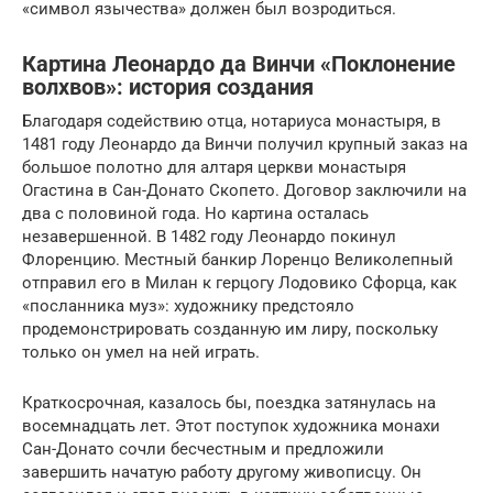
«символ язычества» должен был возродиться.
Картина Леонардо да Винчи «Поклонение
волхвов»: история создания
Благодаря содействию отца, нотариуса монастыря, в
1481 году Леонардо да Винчи получил крупный заказ на
большое полотно для алтаря церкви монастыря
Огастина в Сан-Донато Скопето. Договор заключили на
два с половиной года. Но картина осталась
незавершенной. В 1482 году Леонардо покинул
Флоренцию. Местный банкир Лоренцо Великолепный
отправил его в Милан к герцогу Лодовико Сфорца, как
«посланника муз»: художнику предстояло
продемонстрировать созданную им лиру, поскольку
только он умел на ней играть.
Краткосрочная, казалось бы, поездка затянулась на
восемнадцать лет. Этот поступок художника монахи
Сан-Донато сочли бесчестным и предложили
завершить начатую работу другому живописцу. Он