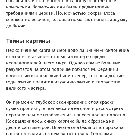
согласился и стал вносить в картину собственные
изменения. Возможно, они были продиктованы
требованиями церкви. Но, к счастью, сохранилось
множество эскизов, которые помогают понять задумку
да Винчи.
Тайны картины
Неоконченная картина Леонардо да Винчи «Поклонение
волхвов» вызывает огромный интерес среди
исследователей всего мира. Однако самых больших
результатов на этом поприще добился М. Серачини —
известный итальянский биоинженер, который долгие
годы жизни посвятил изучению жизни и творчества
великого мастера.
Он применил глубокое сканирование слоя краски,
сумев проникнуть под верхние ее слои и рассмотреть
первоначальное изображение, нанесенное на полотно.
Как выяснилось, снизу картина была обрезана на
десять сантиметров. Вначале она была отполирована
растворителями, а затем загрунтована белилами.