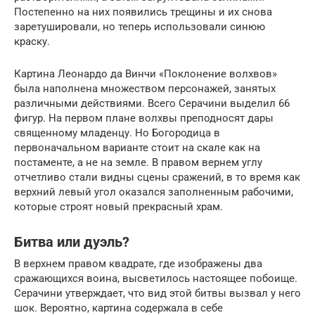
Постепенно на них появились трещины и их снова
заретушировали, но теперь использовали синюю
краску.
Картина Леонардо да Винчи «Поклонение волхвов»
была наполнена множеством персонажей, занятых
различными действиями. Всего Серачини выделил 66
фигур. На первом плане волхвы преподносят дары
священному младенцу. Но Богородица в
первоначальном варианте стоит на скале как на
постаменте, а не на земле. В правом вернем углу
отчетливо стали видны сцены сражений, в то время как
верхний левый угол оказался заполненным рабочими,
которые строят новый прекрасный храм.
Битва или дуэль?
В верхнем правом квадрате, где изображены два
сражающихся воина, высветилось настоящее побоище.
Серачини утверждает, что вид этой битвы вызвал у него
шок. Вероятно, картина содержала в себе