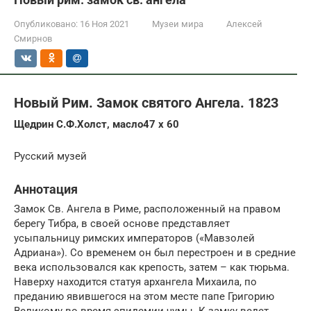
Опубликовано:
16 Ноя 2021
Музеи мира
Алексей
Смирнов
Новый Рим. Замок святого Ангела. 1823
Щедрин С.Ф.Холст, масло47 х 60
Русский музей
Аннотация
Замок Св. Ангела в Риме, расположенный на правом
берегу Тибра, в своей основе представляет
усыпальницу римских императоров («Мавзолей
Адриана»). Со временем он был перестроен и в средние
века использовался как крепость, затем – как тюрьма.
Наверху находится статуя архангела Михаила, по
преданию явившегося на этом месте папе Григорию
Великому во время эпидемии чумы. К замку ведет