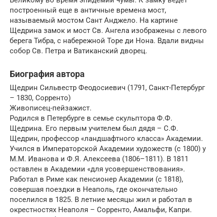
построенный еще в античные времена мост,
называемый мостом Сант Анджело. На картине
Щедрина замок и мост Св. Ангела изображены с левого
берега Тибра, с набережной Торе ди Нона. Вдали видны
собор Св. Петра и Ватиканский дворец.
Биография автора
Щедрин Сильвестр Феодосиевич (1791, Санкт-Петербург
– 1830, Сорренто)
Живописец-пейзажист.
Родился в Петербурге в семье скульптора Ф.Ф.
Щедрина. Его первым учителем был дядя – С.Ф.
Щедрин, профессор «ландшафтного класса» Академии.
Учился в Императорской Академии художеств (с 1800) у
М.М. Иванова и Ф.Я. Алексеева (1806–1811). В 1811
оставлен в Академии «для усовершенствования».
Работал в Риме как пенсионер Академии (с 1818),
совершая поездки в Неаполь, где окончательно
поселился в 1825. В летние месяцы жил и работал в
окрестностях Неаполя – Сорренто, Амальфи, Капри.