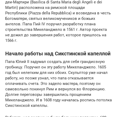
деи-Мартири (Basilica di Santa Maria degli Angeli e dei
Martiri) расположена на римской площади
Республики (Piazza della Repubblica) и возведена в честь
Богоматери, святых великомучеников и божьих
ангелов. Папа Пий IV поручил разработку плана
строительства Микеланджело в 1561 г. Автор проекта
не дожил до завершения работ, которое пришлось на
1566 г.
Начало работы над Сикстинской капеллой
Папа Юлий II задумал создать для себя грандиозную
гробницу. Поручил он эту работу Микеланджело. 1605
год был нелегким для них обоих. Скульптор уже начал
работу, но позже узнал, что папа отказывается
оплачивать счета. Это задело мастера, поэтому он
самовольно покинул Рим и вернулся во Флоренцию.
Долгие переговоры завершились прощением
Микеланджело. И в 1608 году началась роспись потолка
Сикстинской капеллы.