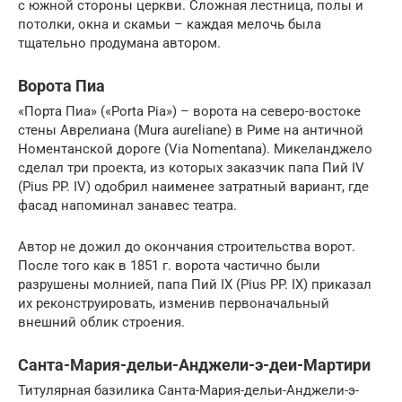
с южной стороны церкви. Сложная лестница, полы и
потолки, окна и скамьи – каждая мелочь была
тщательно продумана автором.
Ворота Пиа
«Порта Пиа» («Porta Pia») – ворота на северо-востоке
стены Аврелиана (Mura aureliane) в Риме на античной
Номентанской дороге (Via Nomentana). Микеланджело
сделал три проекта, из которых заказчик папа Пий IV
(Pius PP. IV) одобрил наименее затратный вариант, где
фасад напоминал занавес театра.
Автор не дожил до окончания строительства ворот.
После того как в 1851 г. ворота частично были
разрушены молнией, папа Пий IX (Pius PP. IX) приказал
их реконструировать, изменив первоначальный
внешний облик строения.
Санта-Мария-дельи-Анджели-э-деи-Мартири
Титулярная базилика Санта-Мария-дельи-Анджели-э-