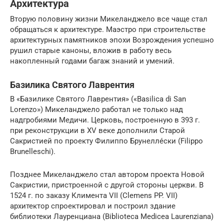
Архитектура
Вторую половину жизни Микеланджело все чаще стал
обращаться к архитектуре. Маэстро при строительстве
архитектурных памятников эпохи Возрождения успешно
рушил старые каноны, вложив в работу весь
накопленный годами багаж знаний и умений.
Базилика Святого Лаврентия
В «Базилике Святого Лаврентия» («Basilica di San
Lorenzo») Микеланджело работал не только над
надгробиями Медичи. Церковь, построенную в 393 г.
при реконструкции в XV веке дополнили Старой
Сакристией по проекту Филиппо Брунелле́ски (Filippo
Brunelleschi).
Позднее Микеланджело стал автором проекта Новой
Сакристии, пристроенной с другой стороны церкви. В
1524 г. по заказу Климента VII (Clemens PP. VII)
архитектор спроектировал и построил здание
библиотеки Лауренциана (Biblioteca Medicea Laurenziana)