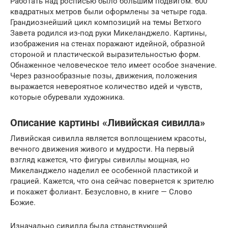
Работать над росписью было большим подвигом. 600
квадратных метров были оформлены за четыре года.
Грандиознейший цикл композиций на темы Ветхого
Завета родился из-под руки Микеланджело. Картины,
изображения на стенах поражают идейной, образной
стороной и пластической выразительностью форм.
Обнаженное человеческое тело имеет особое значение.
Через разнообразные позы, движения, положения
выражается невероятное количество идей и чувств,
которые обуревали художника.
Описание картины «Ливийская сивилла»
Ливийская сивилла является воплощением красоты,
вечного движения живого и мудрости. На первый
взгляд кажется, что фигуры сивиллы мощная, но
Микеланджело наделил ее особенной пластикой и
грацией. Кажется, что она сейчас повернется к зрителю
и покажет фолиант. Безусловно, в книге — Слово
Божие.
Изначально сивилла была странствующей