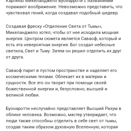
Картины Микеланджело Буонарроти с названиями
поражают воображение. Невозможно представить, что
чувствовал гений, когда создавал подобный шедевр.
Создавая фреску «Отделение Света от Тьмы»,
Микеланджело хотел, чтобы от нее исходила мощная
энергия. Центром сюжета является Саваоф, который и
есть эта невероятная энергия. Бог создал небесные
светила, Свет и Тьму. Затем он решил отделить их друг
от друга.
Саваоф парит в пустом пространстве и наделяет его
космическими телами. Облекает их в материи и
сущности. Все это он творит при помощи своей
божественной энергии и, безусловно, высшей и
великой любви.
Буонаротти неслучайно представляет Высший Разум в
облике человека. Возможно, мастер утверждает, что
люди также способны отделить в себе свет от тьмы,
создав таким образом духовную Вселенную, которая