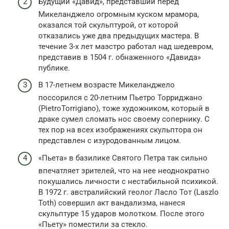
Будущий «Давид», представший перед
Микеланджело огромным куском мрамора,
оказался той скульптурой, от которой
отказались уже два предыдущих мастера. В
течение 3-х лет маэстро работал над шедевром,
представив в 1504 г. обнаженного «Давида»
публике.
В 17-летнем возрасте Микеланджело
поссорился с 20-летним Пьетро Торриджано
(PietroTorrigiano), тоже художником, который в
драке сумел сломать нос своему сопернику. С
тех пор на всех изображениях скульптора он
представлен с изуродованным лицом.
«Пьета» в базилике Святого Петра так сильно
впечатляет зрителей, что на нее неоднократно
покушались личности с нестабильной психикой.
В 1972 г. австралийский геолог Ласло Тот (Laszlo
Toth) совершил акт вандализма, нанеся
скульптуре 15 ударов молотком. После этого
«Пьету» поместили за стекло.