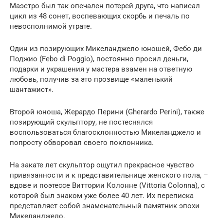
Маэстро был так опечален потерей друга, что написал
цикл из 48 сонет, воспевающих скорбь и печаль по
невосполнимой утрате.
Один из позирующих Микеланджело юношей, Фебо ди
Поджио (Febo di Poggio), постоянно просил деньги,
подарки и украшения у мастера взамен на ответную
любовь, получив за это прозвище «маленький
шантажист».
Второй юноша, Жерардо Перини (Gherardo Perini), также
позирующий скульптору, не постеснялся
воспользоваться благосклонностью Микеланджело и
попросту обворовал своего поклонника.
На закате лет скульптор ощутил прекрасное чувство
привязанности и к представительнице женского пола, –
вдове и поэтессе Виттории Колонне (Vittoria Colonna), с
которой был знаком уже более 40 лет. Их переписка
представляет собой знаменательный памятник эпохи
Микеланджело.