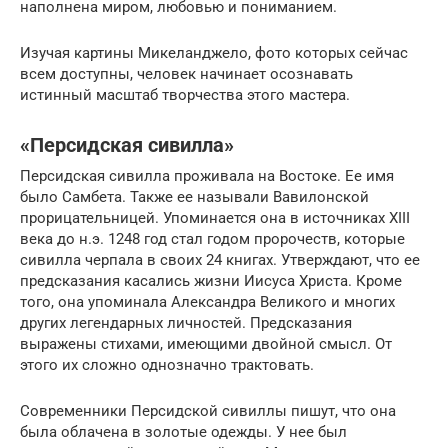
наполнена миром, любовью и пониманием.
Изучая картины Микеланджело, фото которых сейчас
всем доступны, человек начинает осознавать
истинный масштаб творчества этого мастера.
«Персидская сивилла»
Персидская сивилла проживала на Востоке. Ее имя
было Самбета. Также ее называли Вавилонской
прорицательницей. Упоминается она в источниках XIII
века до н.э. 1248 год стал годом пророчеств, которые
сивилла черпала в своих 24 книгах. Утверждают, что ее
предсказания касались жизни Иисуса Христа. Кроме
того, она упоминала Александра Великого и многих
других легендарных личностей. Предсказания
выражены стихами, имеющими двойной смысл. От
этого их сложно однозначно трактовать.
Современники Персидской сивиллы пишут, что она
была облачена в золотые одежды. У нее был