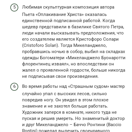
Любимая скульптурная композиция автора
Пьета «Оплакивание Христа» оказалась
единственной подписанной работой. Когда
шедевр представили в базилике Святого Петра,
люди начали высказывать предположения, что
его создателем является Кристофоро Солари
(Cristoforo Solari). Тогда Микеланджело,
пробравшись ночью в собор, выбил на складках
одежды Богоматери «Микеланджело Буонаротти
флорентинец изваял», но впоследствии он
жалел о проявленной гордости, больше никогда
не подписывая свои произведения.
Во время работы над «Страшным судом» мастер
случайно упал с высоких лесов, сильно
повредив ногу. Он увидел в этом плохое
знамение и не захотел больше работать.
Художник заперся в комнате, никого туда не
пуская и решив умереть. Но знаменитый доктор
и друг Микеланджело – Баччо Ронтини (Baccio
Rontini) пожелал вылечить своенравного