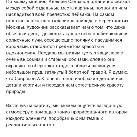
По моему мнению, Алексей Саврасов органично связал
между собой отдельные места картины, позволил нам
насладиться всей прелестью пейзажа. На самом
полотне запечатлена красивая природа в окрестностях
Москвы. Художник рассказывает нам о том, что даже
обычный день, где сквозь тучное небо пробивающиеся
солнечные лучи, освещающие поляну с пасущимися
коровами, становится предметом красоты и
вдохновения. Поодаль мы видим густую чащу леса с
очень высокими и старыми соснами, словно они
охраняют и оберегают стадо, а вблизи раскинулся
небольшой пруд, затянутый болотной травой. Я думаю,
что Саврасов А.К. очень точно изобразил детали все
детали картины и передал нам естественную красоту
природы.
Взглянув на картину, мы можем ощутить загадочную
атмосферу с помощью тонко прорисованного автором
каждого элемента, подобранных им темных
реалистичных цветов