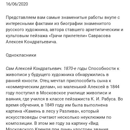
16/06/2020
Представляем вам самые знаменитые работы вкупе с
интересными фактами из биографии знаменитого
русского художника, автора ставшего архетипическим и
культовым пейзажа «Грачи прилетели» Саврасова
Алексея Кондратьевича.
Однокласники
Сам Алексей Кондратьевич. 1870-е годы
Способности к
живописи у будущего художника обнаружились в
ранней юности. Отец мечтал приспособить сына к
«коммерческим делам», но маленький Алексей в 1844
году поступил в Московское училище живописи и
ваяния, где учился в классе пейзажиста К. И. Рабуса. Во
время обучения, в 1849 году им была выполнена
картина «Камень в лесу у Разлива», который
искусствоведы считают несколько неуклюжим по
композиции. В этом же году за картину «Вид
Московского Кремля при луне» удостоен звания