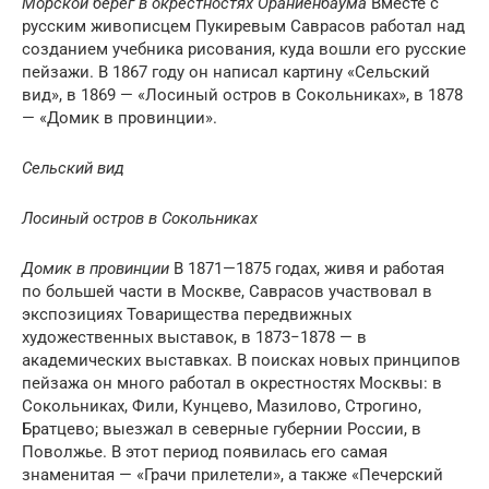
Морской берег в окрестностях Ораниенбаума
Вместе с
русским живописцем Пукиревым Саврасов работал над
созданием учебника рисования, куда вошли его русские
пейзажи. В 1867 году он написал картину «Сельский
вид», в 1869 — «Лосиный остров в Сокольниках», в 1878
— «Домик в провинции».
Сельский вид
Лосиный остров в Сокольниках
Домик в провинции
В 1871—1875 годах, живя и работая
по большей части в Москве, Саврасов участвовал в
экспозициях Товарищества передвижных
художественных выставок, в 1873−1878 — в
академических выставках. В поисках новых принципов
пейзажа он много работал в окрестностях Москвы: в
Сокольниках, Фили, Кунцево, Мазилово, Строгино,
Братцево; выезжал в северные губернии России, в
Поволжье. В этот период появилась его самая
знаменитая — «Грачи прилетели», а также «Печерский