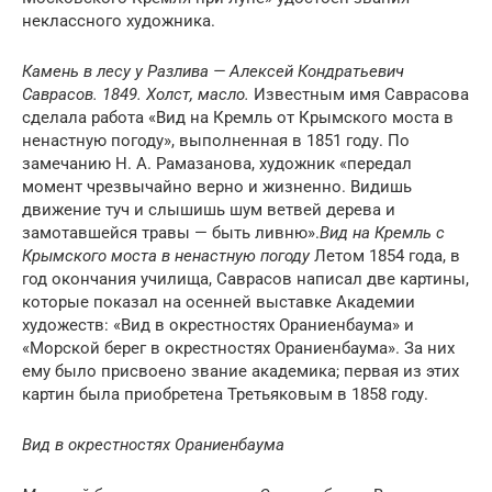
неклассного художника.
Камень в лесу у Разлива — Алексей Кондратьевич
Саврасов. 1849. Холст, масло.
Известным имя Саврасова
сделала работа «Вид на Кремль от Крымского моста в
ненастную погоду», выполненная в 1851 году. По
замечанию Н. А. Рамазанова, художник «передал
момент чрезвычайно верно и жизненно. Видишь
движение туч и слышишь шум ветвей дерева и
замотавшейся травы — быть ливню».
Вид на Кремль с
Крымского моста в ненастную погоду
Летом 1854 года, в
год окончания училища, Саврасов написал две картины,
которые показал на осенней выставке Академии
художеств: «Вид в окрестностях Ораниенбаума» и
«Морской берег в окрестностях Ораниенбаума». За них
ему было присвоено звание академика; первая из этих
картин была приобретена Третьяковым в 1858 году.
Вид в окрестностях Ораниенбаума