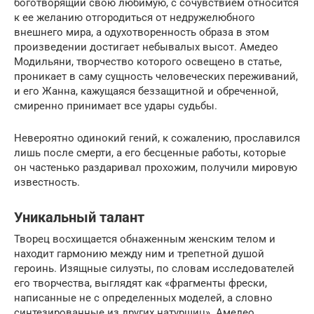
боготворящий свою любимую, с сочувствием относится
к ее желанию отгородиться от недружелюбного
внешнего мира, а одухотворенность образа в этом
произведении достигает небывалых высот. Амедео
Модильяни, творчество которого освещено в статье,
проникает в саму сущность человеческих переживаний,
и его Жанна, кажущаяся беззащитной и обреченной,
смиренно принимает все удары судьбы.
Невероятно одинокий гений, к сожалению, прославился
лишь после смерти, а его бесценные работы, которые
он частенько раздаривал прохожим, получили мировую
известность.
Уникальный талант
Творец восхищается обнаженным женским телом и
находит гармонию между ним и трепетной душой
героинь. Изящные силуэты, по словам исследователей
его творчества, выглядят как «фрагменты фрески,
написанные не с определенных моделей, а словно
синтезированные из других натурщиц». Амедео