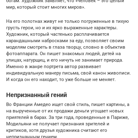
богам. Художник заявляет, что «человек – это целый
мир, который стоит многих миров».
На его полотнах живут не только погруженные в тихую
грусть герои, но и их ярко выраженные характеры.
Художник, который частенько расплачивается
карандашными набросками за еду, позволяет своим
моделям смотреть в глаза творцу, словно в объектив
фотоаппарата. Он пишет знакомых людей, детей на
улицах, натурщиц, и его ничуть не занимает природа.
Именно в жанре портрета автор развивает
индивидуальную манеру письма, свой канон живописи.
И когда он его находит, то уже больше не меняет.
Непризнанный гений
Во Франции Амедео ищет свой стиль, пишет картины, а
на вырученные от их продажи деньги угощает новых
приятелей в барах. За три года, проведенные в Париже,
Модильяни не получает признания зрителей и
критиков, хотя друзья художника считают его
непризнанным гением.