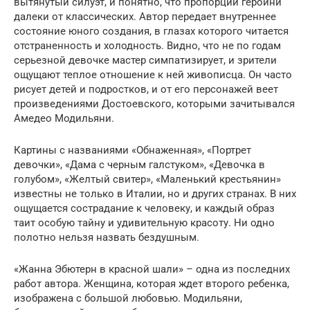
вытянутый силуэт, и понятно, что пропорции героини
далеки от классических. Автор передает внутреннее
состояние юного создания, в глазах которого читается
отстраненность и холодность. Видно, что не по годам
серьезной девочке мастер симпатизирует, и зрители
ощущают теплое отношение к ней живописца. Он часто
рисует детей и подростков, и от его персонажей веет
произведениями Достоевского, которыми зачитывался
Амедео Модильяни.
Картины с названиями «Обнаженная», «Портрет
девочки», «Дама с черным галстуком», «Девочка в
голубом», «Желтый свитер», «Маленький крестьянин»
известны не только в Италии, но и других странах. В них
ощущается сострадание к человеку, и каждый образ
таит особую тайну и удивительную красоту. Ни одно
полотно нельзя назвать бездушным.
«Жанна Эбютерн в красной шали» – одна из последних
работ автора. Женщина, которая ждет второго ребенка,
изображена с большой любовью. Модильяни,