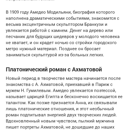
В 1909 году Амедео Модильяни, биография которого
наполнена драматическими событиями, знакомится с
весьма эксцентричным скульптором Бранкузи и
увлекается работой с камнем. Денег на дерево или
песчаник для будущих шедевров у молодого человека
не хватает, и он крадет ночью со стройки городского
метро нужный материал. Позднее он бросает
заниматься скульптурой из-за больных легких.
Платонический роман с Ахматовой
Новый период в творчестве мастера начинается после
знакомства с А. Ахматовой, приехавшей в Париж с
мужем Н. Гумилевым. Амедео увлекается поэтессой,
называет царицей Египта и бесконечно восхищается ее
талантом. Как позже признается Анна, их связывали
лишь платонические отношения, и этот необычный
роман подпитывал энергией двух творческих людей.
Вдохновленный новым чувством, пылкий мужчина
пишет портреты Ахматовой, не дошедшие до наших