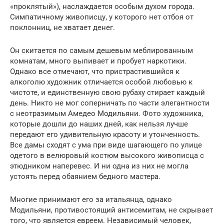
«проклятый»), наслаждается особым духом города.
Симпатичному живописцу, у которого нет отбоя от
поклонниц, не хватает денег.
Он скитается по самым дешевым меблированным
комнатам, много выпивает и пробует наркотики.
Однако все отмечают, что пристрастившийся к
алкоголю художник отличается особой любовью к
чистоте, и единственную свою рубаху стирает каждый
день. Никто не мог соперничать по части элегантности
с неотразимым Амедео Модильяни. Фото художника,
которые дошли до наших дней, как нельзя лучше
передают его удивительную красоту и утонченность.
Все дамы сходят с ума при виде шагающего по улице
одетого в велюровый костюм высокого живописца с
этюдником наперевес. И ни одна из них не могла
устоять перед обаянием бедного мастера.
Многие принимают его за итальянца, однако
Модильяни, противостоящий антисемитам, не скрывает
того, что является евреем. Независимый человек,