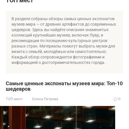
ТОП мест
В разделе собраны обзоры самых ценных экспонатов
музеев мира — от древних артефактов до современных
шедевров. Здесь вы найдёте описания знаменитых
коллекций крупнейших музеев, включая Лувр, и
рекомендации по посещению культурных центров
разных стран. Материалы помогут выбрать музеи для
визита с семьёй, молодёжью или самостоятельно.
Каждый обзор сопровождается фотографиями и
информацией о достопримечательностях города.
Самые ценные экспонаты музеев мира: Топ-10
шедевров
ТОП мест
Елена Петрова
0