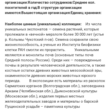
организации:
Количество сотрудников:
Среднее кол.
посетителей в год:
В структуре организации
имеются:
Вышестоящая организация:
Единиц хранения:
Наиболее ценные (уникальные) коллекции:
Из числа
уникальных экспонатов — семена растений, которые
пролежали в «вечной» мерзлоте более 30 000 лет (устье
р. Колымы Чукотский п-ов). Семена сохранили свою
жизнеспособность, а ученые из Института биофизики
клетки РАН смогли их прорастить. Уникальными
являются и монолиты почв (основные типы почв
Средней полосы России). Среди них — поврежденные
почвы в результате человеческой деятельности, а также
костные остатки древних животных мезозойской эры,
окаменелости древних морских животных юрского
периода. В экспозиции есть материалы из раскопок
Сарматских курганов (Волгоградская обл.), заповедника
Аркаим (Челябинская обл.), Дьяконовской культуры
(Московская обл.), изделия первых местных
железоделательных заводов и материалы о барской
Пущинской усадьбе – памятника культуры