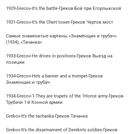
1929-Grecov-It’s the battle-Греков-Бой при Егорлыкской
1931-Grecov-It’s the Chert tower-Греков Чертов мост
Самые знаменитые картины «Знамёнщик и трубач»
(1934), «Тачанка»
1933-Grecov-He drives in positions-Греков Выезд на
позиции
1934-Grecov-He’s a banner and a trumpet-Греков
Знаменщик и трубач
1934-Grecov-1-They are trupets of the 1Horce army-Греков-
Трубачи 1-й Конной армии
Grekov-It’s the tachanka-Греков Тачанка
Grekov-It’s the disarmament of Denikin’s soldies-Греков