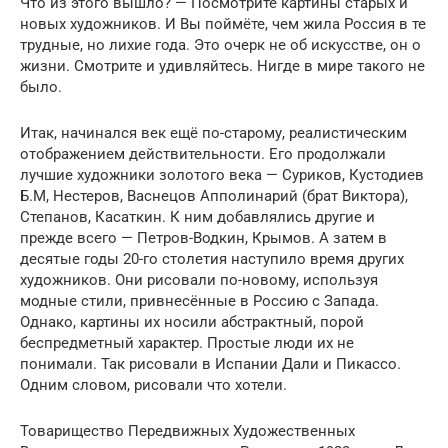
Что из этого вышло? — Посмотрите картины старых и
новых художников. И Вы поймёте, чем жила Россия в те
трудные, но лихие года. Это очерк не об искусстве, он о
жизни. Смотрите и удивляйтесь. Нигде в мире такого не
было.
Итак, начинался век ещё по-старому, реалистическим
отображением действительности. Его продолжали
лучшие художники золотого века — Суриков, Кустодиев
Б.М, Нестеров, Васнецов Апполинарий (брат Виктора),
Степанов, Касаткин. К ним добавлялись другие и
прежде всего — Петров-Водкин, Крымов. А затем в
десятые годы 20-го столетия наступило время других
художников. Они рисовали по-новому, используя
модные стили, привнесённые в Россию с Запада.
Однако, картины их носили абстрактный, порой
беспредметный характер. Простые люди их не
понимали. Так рисовали в Испании Дали и Пикассо.
Одним словом, рисовали что хотели.
Товарищество Передвижных Художественных