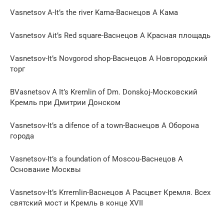
Vasnetsov A-It’s the river Kama-Васнецов А Кама
Vasnetsov Ait’s Red square-Васнецов А Красная площадь
Vasnetsov-It’s Novgorod shop-Васнецов А Новгородский
торг
ВVasnetsov А It’s Kremlin of Dm. Donskoj-Московский
Кремль при Дмитрии Донском
Vasnetsov-It’s a difence of a town-Васнецов А Оборона
города
Vasnetsov-It’s a foundation of Moscou-Васнецов А
Основание Москвы
Vasnetsov-It’s Krremlin-Васнецов А Расцвет Кремля. Всех
святский мост и Кремль в конце XVII