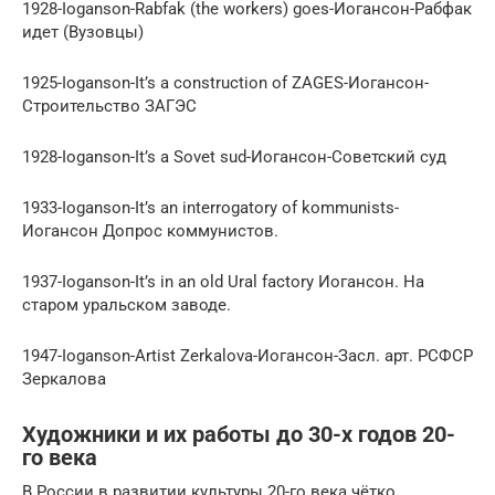
1928-Ioganson-Rabfak (the workers) goes-Иогансон-Рабфак
идет (Вузовцы)
1925-Ioganson-It’s a construction of ZAGES-Иогансон-
Строительство ЗАГЭС
1928-Ioganson-It’s a Sovet sud-Иогансон-Советский суд
1933-Ioganson-It’s an interrogatory of kommunists-
Иогансон Допрос коммунистов.
1937-Ioganson-It’s in an old Ural factory Иогансон. На
старом уральском заводе.
1947-Ioganson-Artist Zerkalova-Иогансон-Засл. арт. РСФСР
Зеркалова
Художники и их работы до 30-х годов 20-
го века
В России в развитии культуры 20-го века чётко