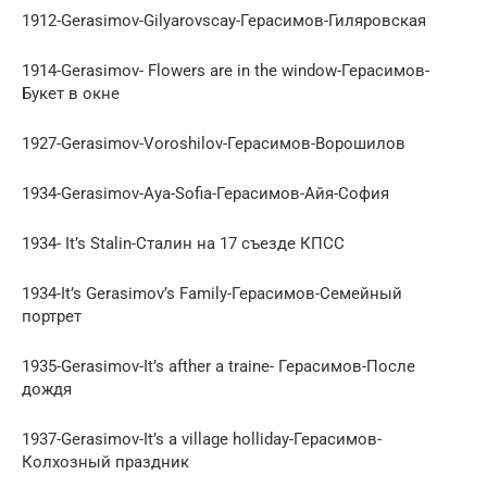
1912-Gerasimov-Gilyarovscay-Герасимов-Гиляровская
1914-Gerasimov- Flowers are in the window-Герасимов-
Букет в окне
1927-Gerasimov-Voroshilov-Герасимов-Ворошилов
1934-Gerasimov-Aya-Sofia-Герасимов-Айя-София
1934- It’s Stalin-Сталин на 17 съезде КПСС
1934-It’s Gerasimov’s Family-Герасимов-Семейный
портрет
1935-Gerasimov-It’s afther a traine- Герасимов-После
дождя
1937-Gerasimov-It’s a village holliday-Герасимов-
Колхозный праздник