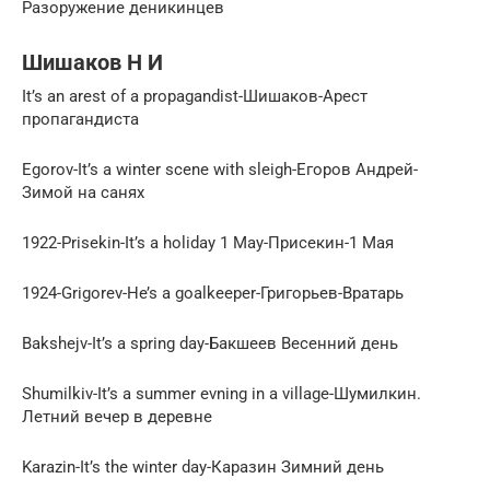
Разоружение деникинцев
Шишаков Н И
It’s an arest of a propagandist-Шишаков-Арест
пропагандиста
Egorov-It’s a winter scene with sleigh-Егоров Андрей-
Зимой на санях
1922-Рrisekin-It’s a holiday 1 May-Присекин-1 Мая
1924-Grigorev-He’s a goalkeeper-Григорьев-Вратарь
Bakshejv-It’s a spring day-Бакшеев Весенний день
Shumilkiv-It’s a summer evning in a village-Шумилкин.
Летний вечер в деревне
Karazin-It’s the winter day-Каразин Зимний день