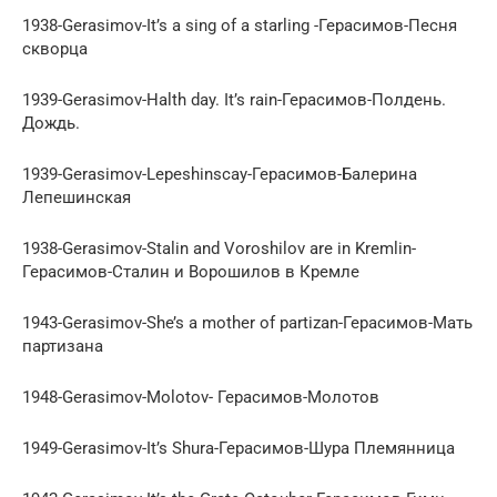
1938-Gerasimov-It’s a sing of a starling -Герасимов-Песня
скворца
1939-Gerasimov-Halth day. It’s rain-Герасимов-Полдень.
Дождь.
1939-Gerasimov-Lepeshinscay-Герасимов-Балерина
Лепешинская
1938-Gerasimov-Stalin and Voroshilov are in Kremlin-
Герасимов-Сталин и Ворошилов в Кремле
1943-Gerasimov-She’s a mother of partizan-Герасимов-Мать
партизана
1948-Gerasimov-Molotov- Герасимов-Молотов
1949-Gerasimov-It’s Shura-Герасимов-Шура Племянница