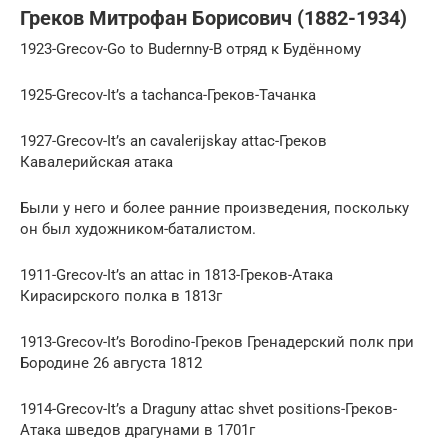
Греков Митрофан Борисович (1882-1934)
1923-Grecov-Go to Budernny-В отряд к Будённому
1925-Grecov-It’s a tachanca-Греков-Тачанка
1927-Grecov-It’s an cavalerijskay attac-Греков
Кавалерийская атака
Были у него и более ранние произведения, поскольку
он был художником-баталистом.
1911-Grecov-It’s an attac in 1813-Греков-Атака
Кирасирского полка в 1813г
1913-Grecov-It’s Borodino-Греков Гренадерский полк при
Бородине 26 августа 1812
1914-Grecov-It’s a Draguny attac shvet positions-Греков-
Атака шведов драгунами в 1701г