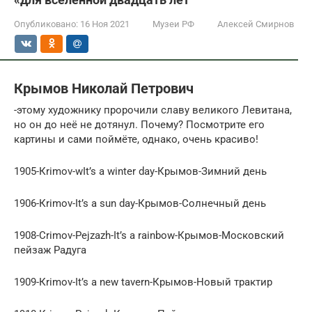
Опубликовано:
16 Ноя 2021
Музеи РФ
Алексей Смирнов
Крымов Николай Петрович
-этому художнику пророчили славу великого Левитана,
но он до неё не дотянул. Почему? Посмотрите его
картины и сами поймёте, однако, очень красиво!
1905-Кrimov-wIt’s a winter day-Крымов-Зимний день
1906-Кrimov-It’s a sun day-Крымов-Солнечный день
1908-Crimov-Pejzazh-It’s a rainbow-Крымов-Московский
пейзаж Радуга
1909-Кrimov-It’s a new tavern-Крымов-Новый трактир