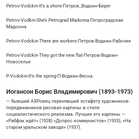
Petrov-Vodckin-It’s a shore-Петров_Водкин-Берег
Petrov-Vodkin-She’s Petrograd Madonna-Петроградская
Мадонна
Petrov-Vodckin-There are workers-Петров-Водкин-Рабочие
Petrov-Vodckin-They got the new flat-Петров-Водкин-
Новоселье
P-Vodckin-It’s the spring-П-Водкин-Весна
Иогансон Борис Владимирович (1893-1973)
— бывший АХРовец перенявший эстафету художников-
передвижников рисовал картины в стиле
социалистического реализма. Лучшие его картины —
«Рабфак идёт» (1928) «Допрос коммунистов» (1933), «На
старом уральском заводе» (1937).