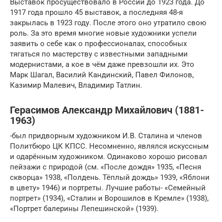
Выставок просуществовало в России до 1923 года. До
1917 года прошло 45 выставок, а последняя 48-я
закрылась в 1923 году. После этого оно утратило свою
роль. За это время многие новые художники успели
заявить о себе как о профессионалах, способных
тягаться по мастерству с известными западными
модернистами, а кое в чём даже превзошли их. Это
Марк Шагал, Василий Кандинский, Павел Филонов,
Казимир Малевич, Владимир Татлин.
Герасимов Александр Михайлович (1881-
1963)
-был придворным художником И.В. Сталина и членов
Политбюро ЦК КПСС. Несомненно, являлся искуссным
и одарённым художником. Одинаково хорошо рисовал
пейзажи с природой (см. «После дождя» 1935, «Песня
скворца» 1938, «Полдень. Тёплый дождь» 1939, «Яблони
в цвету» 1946) и портреты. Лучшие работы- «Семейный
портрет» (1934), «Сталин и Ворошилов в Кремле» (1938),
«Портрет балерины Лепешинской» (1939).