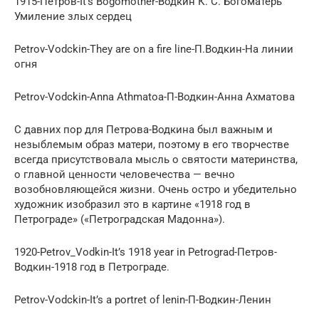
1915-Петров-It’s Bogomother-Водкин К. С. Богоматерь
Умиление злых сердец
Petrov-Vodckin-They are on a fire line-П.Водкин-На линии
огня
Petrov-Vodckin-Anna Athmatoa-П-Водкин-Анна Ахматова
С давних пор для Петрова-Водкина был важным и
незыблемым образ матери, поэтому в его творчестве
всегда присутствовала мысль о святости материнства,
о главной ценности человечества — вечно
возобновляющейся жизни. Очень остро и убедительно
художник изобразил это в картине «1918 год в
Петрограде» («Петроградская Мадонна»).
1920-Petrov_Vodkin-It’s 1918 year in Petrograd-Петров-
Водкин-1918 год в Петрограде.
Petrov-Vodckin-It’s a portrеt of lenin-П-Водкин-Ленин