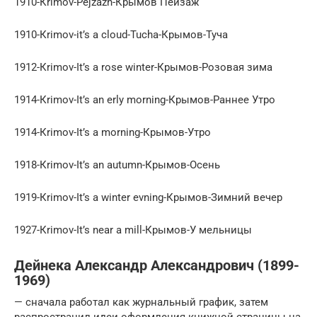
1910-Кrimov-Pejzazh-Крымов Пейзаж
1910-Кrimov-it’s a cloud-Tucha-Крымов-Туча
1912-Кrimov-It’s a rose winter-Крымов-Розовая зима
1914-Кrimov-It’s an erly morning-Крымов-Раннее Утро
1914-Кrimov-It’s a morning-Крымов-Утро
1918-Кrimov-It’s an autumn-Крымов-Осень
1919-Кrimov-It’s a winter evning-Крымов-Зимний вечер
1927-Кrimov-It’s near a mill-Крымов-У мельницы
Дейнека Александр Александрович (1899-
1969)
— сначала работал как журнальный график, затем
распространил идеи оформления книжной страницы на