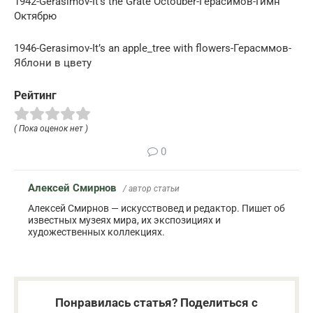
1942-Gerasimov-It’s the Grate Octouber-Герасимов-Гимн
Октябрю
1946-Gerasimov-It’s an apple_tree with flowers-Герасммов-
Яблони в цвету
Рейтинг
( Пока оценок нет )
0
Алексей Смирнов
/ автор статьи
Алексей Смирнов — искусствовед и редактор. Пишет об
известных музеях мира, их экспозициях и
художественных коллекциях.
Понравилась статья? Поделиться с