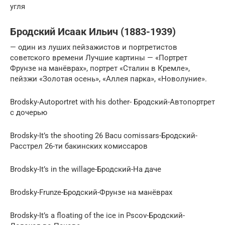
угля
Бродский Исаак Ильич (1883-1939)
— один из луших пейзажистов и портретистов
советского времени Лучшие картины — «Портрет
Фрунзе на манёврах», портрет «Сталин в Кремле»,
пейзжи «Золотая осень», «Аллея парка», «Новолуние».
Brodsky-Autoportret with his dother- Бродский-Автопортрет
с дочерью
Brodsky-It’s the shooting 26 Bacu comissars-Бродский-
Расстрел 26-ти бакинских комиссаров
Brodsky-It’s in the willage-Бродский-На даче
Brodsky-Frunze-Бродский-Фрунзе на манёврах
Brodsky-It’s a floating of the ice in Pscov-Бродский-