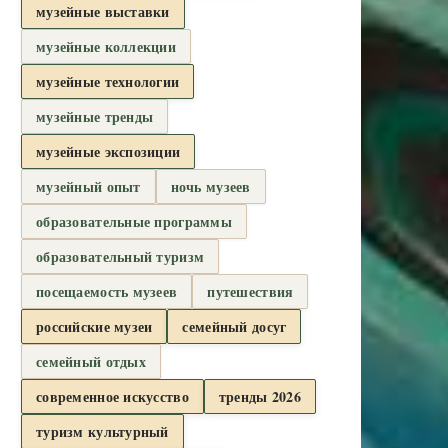
музейные выставки
музейные коллекции
музейные технологии
музейные тренды
музейные экспозиции
музейный опыт
ночь музеев
образовательные программы
образовательный туризм
посещаемость музеев
путешествия
российские музеи
семейный досуг
семейный отдых
современное искусство
тренды 2026
туризм культурный