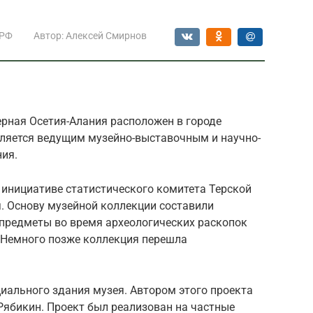
 РФ
Автор:
Алексей Смирнов
рная Осетия-Алания расположен в городе
вляется ведущим музейно-выставочным и научно-
ия.
я инициативе статистического комитета Терской
. Основу музейной коллекции составили
предметы во время археологических раскопок
 Немного позже коллекция перешла
циального здания музея. Автором этого проекта
 Рябикин. Проект был реализован на частные