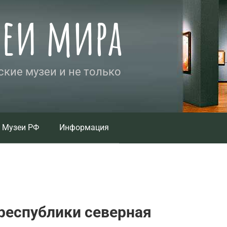
зеи мира
кие музеи и не только
Музеи РФ
Информация
республики северная