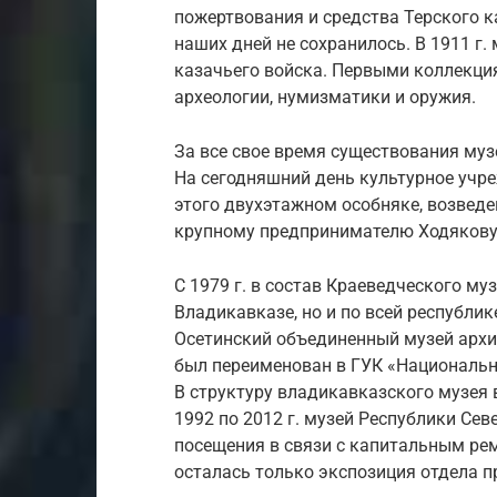
пожертвования и средства Терского к
наших дней не сохранилось. В 1911 г.
казачьего войска. Первыми коллекци
археологии, нумизматики и оружия.
За все свое время существования му
На сегодняшний день культурное учр
этого двухэтажном особняке, возвед
крупному предпринимателю Ходякову
С 1979 г. в состав Краеведческого му
Владикавказе, но и по всей республик
Осетинский объединенный музей архит
был переименован в ГУК «Национальн
В структуру владикавказского музея 
1992 по 2012 г. музей Республики Се
посещения в связи с капитальным ре
осталась только экспозиция отдела п