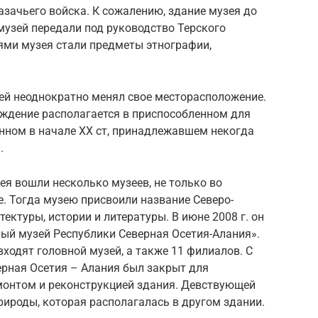
азачьего войска. К сожалению, здание музея до
 музей передали под руководство Терского
ями музея стали предметы этнографии,
зей неоднократно менял свое месторасположение.
еждение располагается в приспособленном для
енном в начале XX ст, принадлежавшем некогда
.
зея вошли несколько музеев, не только во
е. Тогда музею присвоили название Северо-
ектуры, истории и литературы. В июне 2008 г. он
ый музей Республики Северная Осетия-Алания».
входят головной музей, а также 11 филиалов. С
верная Осетия – Алания был закрыт для
монтом и реконструкцией здания. Девствующей
рироды, которая располагалась в другом здании.