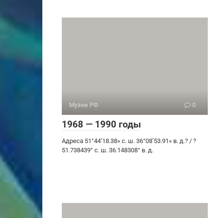
Музеи РФ
0
1968 — 1990 годы
Адреса 51°44’18.38» с. ш. 36°08’53.91» в. д.? / ?
51.738439° с. ш. 36.148308° в. д.