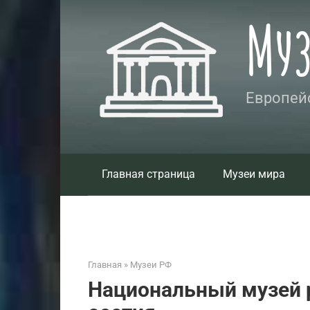
Перейти
Му
к
контенту
Европейс
Главная страница
Музеи мира
Главная
»
Музеи РФ
Национальный музей 