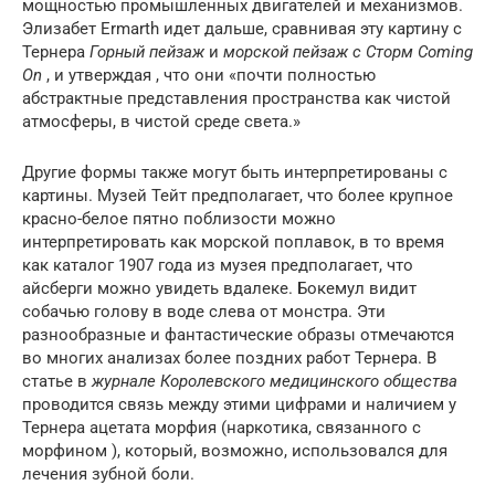
мощностью промышленных двигателей и механизмов.
Элизабет Ermarth идет дальше, сравнивая эту картину с
Тернера
Горный пейзаж
и
морской пейзаж с Сторм Coming
On
, и утверждая , что они «почти полностью
абстрактные представления пространства как чистой
атмосферы, в чистой среде света.»
Другие формы также могут быть интерпретированы с
картины. Музей Тейт предполагает, что более крупное
красно-белое пятно поблизости можно
интерпретировать как морской поплавок, в то время
как каталог 1907 года из музея предполагает, что
айсберги можно увидеть вдалеке. Бокемул видит
собачью голову в воде слева от монстра. Эти
разнообразные и фантастические образы отмечаются
во многих анализах более поздних работ Тернера. В
статье в
журнале Королевского медицинского общества
проводится связь между этими цифрами и наличием у
Тернера ацетата морфия (наркотика, связанного с
морфином ), который, возможно, использовался для
лечения зубной боли.