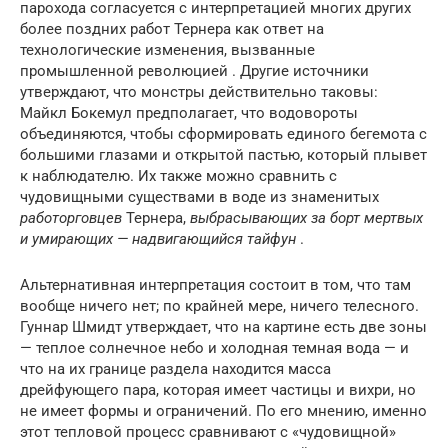
парохода согласуется с интерпретацией многих других
более поздних работ Тернера как ответ на
технологические изменения, вызванные
промышленной революцией . Другие источники
утверждают, что монстры действительно таковы:
Майкл Бокемул предполагает, что водовороты
объединяются, чтобы сформировать единого бегемота с
большими глазами и открытой пастью, который плывет
к наблюдателю. Их также можно сравнить с
чудовищными существами в воде из знаменитых
работорговцев
Тернера,
выбрасывающих за борт мертвых
и умирающих — надвигающийся тайфун
.
Альтернативная интерпретация состоит в том, что там
вообще ничего нет; по крайней мере, ничего телесного.
Гуннар Шмидт утверждает, что на картине есть две зоны
— теплое солнечное небо и холодная темная вода — и
что на их границе раздела находится масса
дрейфующего пара, которая имеет частицы и вихри, но
не имеет формы и ограничений. По его мнению, именно
этот тепловой процесс сравнивают с «чудовищной»