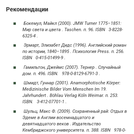
Рекомендации
Бокемул, Майкл (2000).
JMW Turner 1775–1851:
Мир света и цвета
. Taschen. п. 96. ISBN 3-8228-
6325-4 .
Эрмарт, Элизабет Дидс (1996).
Английский роман
по истории, 1840–1895
. Психология Press. п. 256.
ISBN 0-415-01499-9 .
Гамильтон, Джеймс (2007).
Тернер
. Случайный
дом. п. 496. ISBN. 978-0-8129-6791-3 .
Шмидт, Гуннар (2001).
Anamorphotische Körper:
Medizinische Bilder Vom Menschen Im 19.
Jahrhundert
. Böhlau Verlag Köln Weimar. п. 253.
ISBN. 3-412-07701-1 .
Шульц, Макс Ф. (2009).
Сохраненный рай: Отдых в
Эдеме в Англии восемнадцатого и
девятнадцатого веков
. Издательство
Кембриджского университета. п. 388. ISBN 978-0-