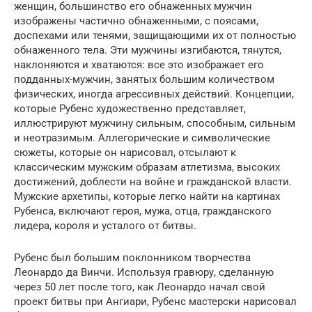
женщин, большинство его обнаженных мужчин
изображены частично обнаженными, с поясами,
доспехами или тенями, защищающими их от полностью
обнаженного тела. Эти мужчины изгибаются, тянутся,
наклоняются и хватаются: все это изображает его
подданных-мужчин, занятых большим количеством
физических, иногда агрессивных действий. Концепции,
которые Рубенс художественно представляет,
иллюстрируют мужчину сильным, способным, сильным
и неотразимым. Аллегорические и символические
сюжеты, которые он нарисовал, отсылают к
классическим мужским образам атлетизма, высоких
достижений, доблести на войне и гражданской власти.
Мужские архетипы, которые легко найти на картинах
Рубенса, включают героя, мужа, отца, гражданского
лидера, короля и усталого от битвы.
Рубенс был большим поклонником творчества
Леонардо да Винчи. Используя гравюру, сделанную
через 50 лет после того, как Леонардо начал свой
проект битвы при Ангиари, Рубенс мастерски нарисовал