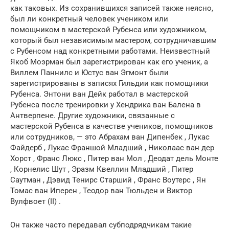
как таковых. Из сохранившихся записей также неясно,
был ли конкретный человек учеником или
помощником в мастерской Рубенса или художником,
который был независимым мастером, сотрудничавшим
с Рубенсом над конкретными работами. Неизвестный
Якоб Моэрман был зарегистрирован как его ученик, а
Виллем Паннилс и Юстус ван Эгмонт были
зарегистрированы в записях Гильдии как помощники
Рубенса. Энтони ван Дейк работал в мастерской
Рубенса после тренировки у Хендрика ван Балена в
Антверпене. Другие художники, связанные с
мастерской Рубенса в качестве учеников, помощников
или сотрудников, — это Абрахам ван Дипенбек , Лукас
Файдерб , Лукас Франшой Младший , Николаас ван дер
Хорст , Франс Люкс , Питер ван Мол , Деодат дель Монте
, Корнелис Шут , Эразм Квеллин Младший , Питер
Саутман , Дэвид Тенирс Старший , Франс Воутерс , Ян
Томас ван Иперен , Теодор ван Тюльден и Виктор
Вулфвоет (II) .
Он также часто передавал субподрядчикам такие