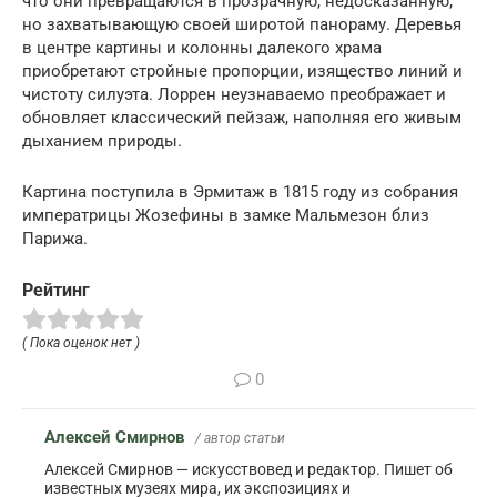
что они превращаются в прозрачную, недосказанную,
но захватывающую своей широтой панораму. Деревья
в центре картины и колонны далекого храма
приобретают стройные пропорции, изящество линий и
чистоту силуэта. Лоррен неузнаваемо преображает и
обновляет классический пейзаж, наполняя его живым
дыханием природы.
Картина поступила в Эрмитаж в 1815 году из собрания
императрицы Жозефины в замке Мальмезон близ
Парижа.
Рейтинг
( Пока оценок нет )
0
Алексей Смирнов
/ автор статьи
Алексей Смирнов — искусствовед и редактор. Пишет об
известных музеях мира, их экспозициях и