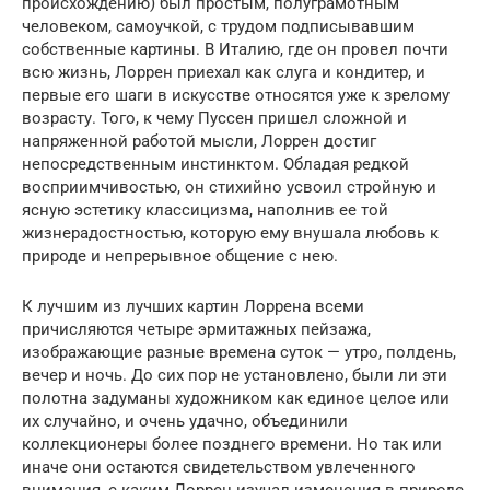
происхождению) был простым, полуграмотным
человеком, самоучкой, с трудом подписывавшим
собственные картины. В Италию, где он провел почти
всю жизнь, Лоррен приехал как слуга и кондитер, и
первые его шаги в искусстве относятся уже к зрелому
возрасту. Того, к чему Пуссен пришел сложной и
напряженной работой мысли, Лоррен достиг
непосредственным инстинктом. Обладая редкой
восприимчивостью, он стихийно усвоил стройную и
ясную эстетику классицизма, наполнив ее той
жизнерадостностью, которую ему внушала любовь к
природе и непрерывное общение с нею.
К лучшим из лучших картин Лоррена всеми
причисляются четыре эрмитажных пейзажа,
изображающие разные времена суток — утро, полдень,
вечер и ночь. До сих пор не установлено, были ли эти
полотна задуманы художником как единое целое или
их случайно, и очень удачно, объединили
коллекционеры более позднего времени. Но так или
иначе они остаются свидетельством увлеченного