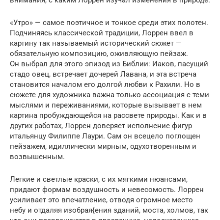
внимания, с каким Лоррен изучал изменения в природе.
«Утро» — самое поэтичное и тонкое среди этих полотен.
Подчиняясь классической традиции, Лоррен ввел в
картину так называемый исторический сюжет —
обязательную композицию, оживляющую пейзаж.
Он выбрал для этого эпизод из Библии: Иаков, пасущий
стадо овец, встречает дочерей Лавана, и эта встреча
становится началом его долгой любви к Рахили. Но в
сюжете для художника важна только ассоциация с теми
мыслями и переживаниями, которые вызывает в нем
картина пробуждающейся на рассвете природы. Как и в
других работах, Лоррен доверяет исполнение фигур
итальянцу Филиппе Лаури. Сам он всецело поглощен
пейзажем, идиллически мирным, одухотворенным и
возвышенным.
Легкие и светлые краски, с их мягкими нюансами,
придают формам воздушность и невесомость. Лоррен
усиливает это впечатление, отводя огромное место
небу и отдаляя изо6рая{ения зданий, моста, холмов, так