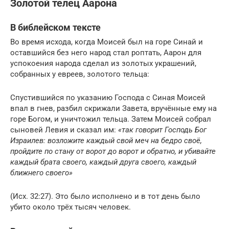
Золотой телец Аарона
В библейском тексте
Во время исхода, когда Моисей был на горе Синай и
оставшийся без него народ стал роптать, Аарон для
успокоения народа сделал из золотых украшений,
собранных у евреев, золотого тельца:
Спустившийся по указанию Господа с Синая Моисей
впал в гнев, разбил скрижали Завета, вручённые ему на
горе Богом, и уничтожил тельца. Затем Моисей собрал
сыновей Левия и сказал им:
«так говорит Господь Бог
Израилев: возложите каждый свой меч на бедро своё,
пройдите по стану от ворот до ворот и обратно, и убивайте
каждый брата своего, каждый друга своего, каждый
ближнего своего»
(Исх. 32:27). Это было исполнено и в тот день было
убито около трёх тысяч человек.