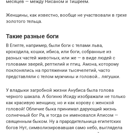
месяцев — между Нисаном и Тишреем.
Женщины, как известно, вообще не участвовали в грехе
золотого тельца.
Такие разные боги
В Египте, например, были боги с телами льва,
крокодила, кошки, ибиса, или боги, собранные из
разных частей животных, или же — в виде людей с
головами зверей, рептилий и птиц. Амона, которому
поклонялись на протяжении тысячелетий, часто
представляли с телом мужчины и головой… лягушки.
У владыки загробной жизни Анубиса была голова
черного шакала. А богиню Исиду изображали не только
как красивую женщину, но и как корову с женской
головой! Обличие быка принимал дарующий жизнь
солнечный бог Ра, и тогда он именовался Аписом —
священным быком. Ну а прародительница египетских
богов Нут, символизировавшая само небо, выглядела