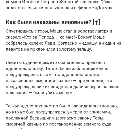
романа Ильфа и Петрова «Золотой телёнок». Образ
золотого тельца использовался в фильме «Догма».
Как были наказаны виновные? [↑]
Спустившись с горы, Моше стал в воротах лагеря и
сказал: «Кто за Г-спода — ко мне!» Вокруг Моше
собралось колено Леви. Согласно мидрашу, ни один из
левитов не поклонился золотому тельцу.
Левиты судили всех, кто сознательно предался
идолопоклонству. Те, кто были заблаговременно
предупреждены о том, что идолопоклонство
наказывается смертной казнью — при условии, что
предупреждавшие их свидетели дали исчерпывающие
показания — были убиты мечом.
Те, чье идолопоклонство было засвидетельствовано,
но кто не был предупрежден, умерли от эпидемии,
посланной Всевышним (согласно закону Торы,
смертной казнью по постановлению земного суда