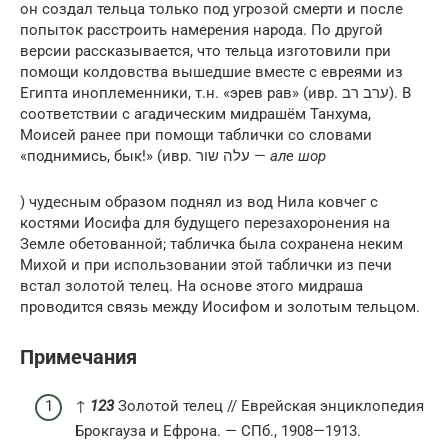
он создал тельца только под угрозой смерти и после
попыток расстроить намерения народа. По другой
версии рассказывается, что тельца изготовили при
помощи колдовства вышедшие вместе с евреями из
Египта иноплеменники, т.н. «эрев рав» (ивр. ערב רב). В
соответствии с агадическим мидрашём Танхума,
Моисей ранее при помощи таблички со словами
«поднимись, бык!» (ивр. ‏עלה שור‏‎ —
але шор
) чудесным образом поднял из вод Нила ковчег с
костями Иосифа для будущего перезахоронения на
Земле обетованной; табличка была сохранена неким
Михой и при использовании этой таблички из печи
встал золотой телец. На основе этого мидраша
проводится связь между Иосифом и золотым тельцом.
Примечания
↑
1
2
3
Золотой телец // Еврейская энциклопедия
Брокгауза и Ефрона. — СПб., 1908—1913.