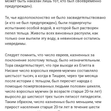
может быть наказан лишь тот, кто был своевременно
предупрежден).
Те, чье идолопоклонство не было засвидетельствовано
(и кто не был предупрежден), были подвергнуты
испытанию особой водой, в которой был растворен
пепел тельца. Животы всех виновных распухли, как
только они выпили эту воду, а невиновные остались
невредимы.
Следует помнить, что число евреев, казненных за
поклонение золотому тельцу, было незначительным.
Тора свидетельствует, что при выходе из Египта в
Нисане число взрослых евреев-мужчин составляло
шестьсот тысяч, а когда в Тишрее, через три месяца
после истории с тельцом, был пересчет народа с
помощью пожертвованных людьми половин шекеля,
число взрослых мужчин (в возрасте старше 20-ти лет)
выросло до шестисот трех тысяч пятисот пятидесяти.
Таким образом, число казненных было меньшим, чем
прирост населения старше 20-ти лет в течение шести