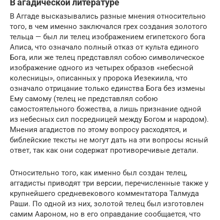
В агадической литературе
В Аггаде высказывались разные мнения относительно
того, в чем именно заключался грех создания золотого
тельца — был ли телец изображением египетского бога
Аписа, что означало полный отказ от культа единого
Бога, или же телец представлял собою символическое
изображение одного из четырех образов «небесной
колесницы», описанных у пророка Иезекиила, что
означало отрицание только единства Бога без измены
Ему самому (телец не представлял собою
самостоятельного божества, а лишь признание одной
из небесных сил посредницей между Богом и народом).
Мнения агадистов по этому вопросу расходятся, и
библейские тексты не могут дать на эти вопросы ясный
ответ, так как они содержат противоречивые детали.
Относительно того, как именно был создан телец,
аггадисты приводят три версии, перечисленные также у
крупнейшего средневекового комментатора Талмуда
Раши. По одной из них, золотой телец был изготовлен
самим Аароном, но в его оправдание сообщается, что