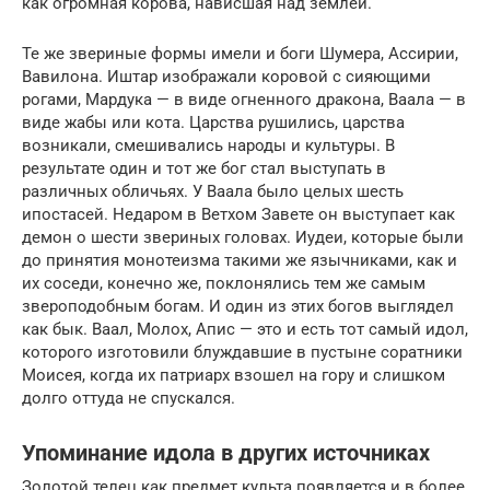
как огромная корова, нависшая над землей.
Те же звериные формы имели и боги Шумера, Ассирии,
Вавилона. Иштар изображали коровой с сияющими
рогами, Мардука — в виде огненного дракона, Ваала — в
виде жабы или кота. Царства рушились, царства
возникали, смешивались народы и культуры. В
результате один и тот же бог стал выступать в
различных обличьях. У Ваала было целых шесть
ипостасей. Недаром в Ветхом Завете он выступает как
демон о шести звериных головах. Иудеи, которые были
до принятия монотеизма такими же язычниками, как и
их соседи, конечно же, поклонялись тем же самым
звероподобным богам. И один из этих богов выглядел
как бык. Ваал, Молох, Апис — это и есть тот самый идол,
которого изготовили блуждавшие в пустыне соратники
Моисея, когда их патриарх взошел на гору и слишком
долго оттуда не спускался.
Упоминание идола в других источниках
Золотой телец как предмет культа появляется и в более