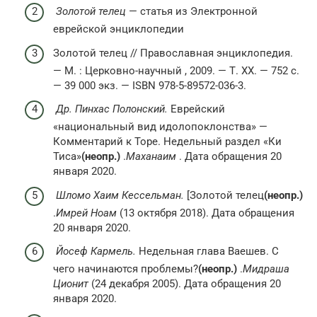
Золотой телец
— статья из Электронной
еврейской энциклопедии
Золотой телец // Православная энциклопедия.
— М. : Церковно-научный , 2009. — Т. XX. — 752 с.
— 39 000 экз. — ISBN 978-5-89572-036-3.
Др. Пинхас Полонский.
Еврейский
«национальный вид идолопоклонства» —
Комментарий к Торе. Недельный раздел «Ки
Тиса»
(неопр.)
.
Маханаим
. Дата обращения 20
января 2020.
Шломо Хаим Кессельман.
[Золотой телец
(неопр.)
.
Имрей Ноам
(13 октября 2018). Дата обращения
20 января 2020.
Йосеф Кармель.
Недельная глава Ваешев. С
чего начинаются проблемы?
(неопр.)
.
Мидраша
Ционит
(24 декабря 2005). Дата обращения 20
января 2020.