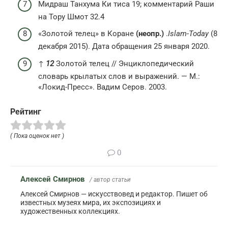
Мидраш Танхума Ки тиса 19; комментарий Раши
на Тору Шмот 32.4
«Золотой телец» в Коране
(неопр.)
.
Islam-Today
(8
декабря 2015). Дата обращения 25 января 2020.
↑
1
2
Золотой телец // Энциклопедический
словарь крылатых слов и выражений. — М.:
«Локид-Пресс». Вадим Серов. 2003.
Рейтинг
( Пока оценок нет )
0
Алексей Смирнов
/ автор статьи
Алексей Смирнов — искусствовед и редактор. Пишет об
известных музеях мира, их экспозициях и
художественных коллекциях.