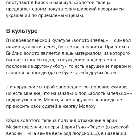
поступают в Бийск и Барнаул. «Золотой телец»
предлагает своим покупателям широкий ассортимент
украшений по приемлемым ценам.
В культуре
В новоевропейской культуре «золотой телец» — символ
наживы, власти, денег, богатства, алчности. При этом в
Библии золото является лишь материалом, из которого
был изготовлен идол, а осуждению подвергается
поклонение другому «богу», то есть нарушение первой и
главной заповеди (
да не будет у тебя других богов
), и нарушение второй заповеди — сотворение кумира;
но есть мнение, что изначально под «золотым тельцом»
подразумевался Молох, и это нарушает заповедь не
приносить своих детей в жертву Молоху.
Образ золотого тельца получил отражение в арии
Мефистофеля из оперы Шарля Гуно «Фауст» (в русской
версии — «На земле весь род людской…»), в названии