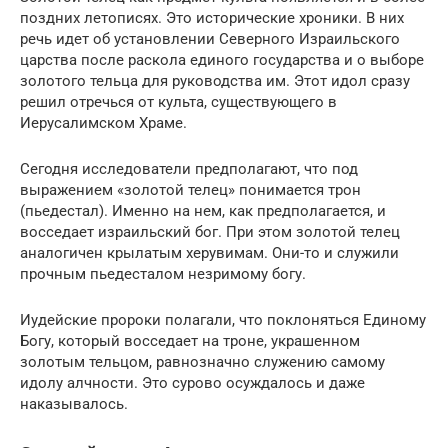
поздних летописях. Это исторические хроники. В них
речь идет об установлении Северного Израильского
царства после раскола единого государства и о выборе
золотого тельца для руководства им. Этот идол сразу
решил отречься от культа, существующего в
Иерусалимском Храме.
Сегодня исследователи предполагают, что под
выражением «золотой телец» понимается трон
(пьедестал). Именно на нем, как предполагается, и
восседает израильский бог. При этом золотой телец
аналогичен крылатым херувимам. Они-то и служили
прочным пьедесталом незримому богу.
Иудейские пророки полагали, что поклоняться Единому
Богу, который восседает на троне, украшенном
золотым тельцом, равнозначно служению самому
идолу алчности. Это сурово осуждалось и даже
наказывалось.