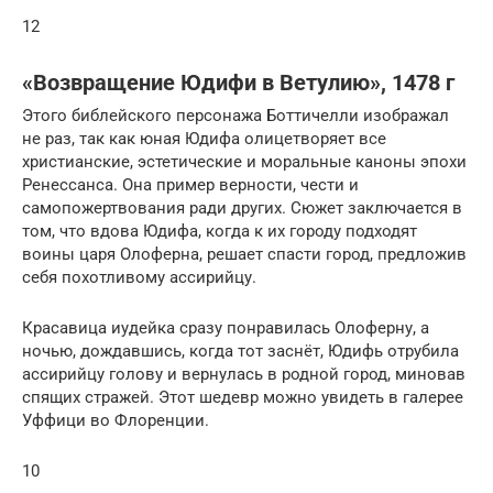
12
«Возвращение Юдифи в Ветулию», 1478 г
Этого библейского персонажа Боттичелли изображал
не раз, так как юная Юдифа олицетворяет все
христианские, эстетические и моральные каноны эпохи
Ренессанса. Она пример верности, чести и
самопожертвования ради других. Сюжет заключается в
том, что вдова Юдифа, когда к их городу подходят
воины царя Олоферна, решает спасти город, предложив
себя похотливому ассирийцу.
Красавица иудейка сразу понравилась Олоферну, а
ночью, дождавшись, когда тот заснёт, Юдифь отрубила
ассирийцу голову и вернулась в родной город, миновав
спящих стражей. Этот шедевр можно увидеть в галерее
Уффици во Флоренции.
10