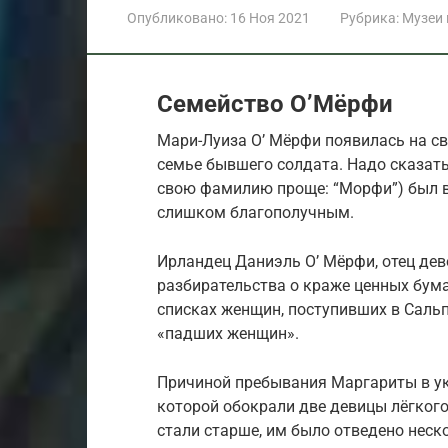
Опубликовано:
16 Ноя 2021
Рубрика:
Музеи
Семейство О’Мёрфи
Мари-Луиза О’ Мёрфи появилась на све
семье бывшего солдата. Надо сказать,
свою фамилию проще: “Морфи”) был в
слишком благополучным.
Ирландец Даниэль О’ Мёрфи, отец дев
разбирательства о краже ценных бума
списках женщин, поступивших в Сальп
«падших женщин».
Причиной пребывания Маргариты в у
которой обокрали две девицы лёгкого
стали старше, им было отведено неск