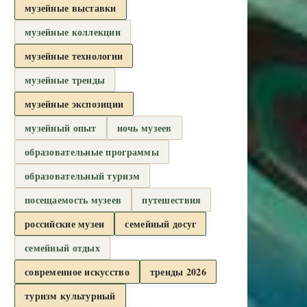
музейные выставки
музейные коллекции
музейные технологии
музейные тренды
музейные экспозиции
музейный опыт
ночь музеев
образовательные программы
образовательный туризм
посещаемость музеев
путешествия
российские музеи
семейный досуг
семейный отдых
современное искусство
тренды 2026
туризм культурный