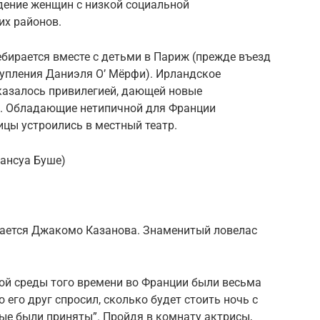
дение женщин с низкой социальной
их районов.
ебирается вместе с детьми в Париж (прежде въезд
тупления Даниэля О’ Мёрфи). Ирландское
оказалось привилегией, дающей новые
е. Обладающие нетипичной для Франции
цы устроились в местный театр.
ансуа Буше)
чается Джакомо Казанова. Знаменитый ловелас
кой среды того времени во Франции были весьма
 его друг спросил, сколько будет стоить ночь с
рые были приняты”. Пройдя в комнату актрисы,