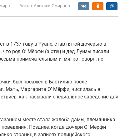
 мира
Автор:
Алексей Смирнов
т в 1737 году в Руане, став пятой дочерью в
 что род О’ Мёрфи (а отец и дед Луизы писали
есьма примечательным и, мягко говоря, не
очки, был посажен в Бастилию после
г. Мать, Маргарита О’ Мёрфи, числилась в
етриер, как называли специальное заведение для
казанном месте стала жалоба дамы, племянника
 поведения. Позднее, когда дочери О’ Мёрфи
олько страниц в записях полицейского