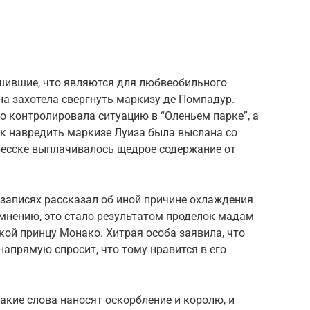
ешившие, что являются для любвеобильного
 захотела свергнуть маркизу де Помпадур.
 контролировала ситуацию в “Оленьем парке”, а
к навредить маркизе Луиза была выслана со
тресске выплачивалось щедрое содержание от
 записях рассказал об иной причине охлаждения
 мнению, это стало результатом проделок мадам
кой принцу Монако. Хитрая особа заявила, что
напрямую спросит, что тому нравится в его
такие слова наносят оскорбление и королю, и