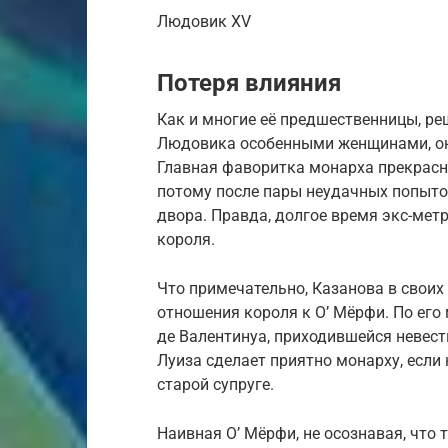
Людовик XV
Потеря влияния
Как и многие её предшественницы, р
Людовика особенными женщинами, она
Главная фаворитка монарха прекрасно
потому после пары неудачных попыто
двора. Правда, долгое время экс-ме
короля.
Что примечательно, Казанова в своих
отношения короля к О’ Мёрфи. По его
де Валентинуа, приходившейся невест
Луиза сделает приятно монарху, если 
старой супруге.
Наивная О’ Мёрфи, не осознавая, что 