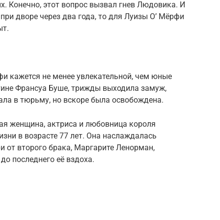
х. Конечно, этот вопрос вызвал гнев Людовика. И
при дворе через два года, то для Луизы О’ Мёрфи
ыт.
»
фи кажется не менее увлекательной, чем юные
тине Франсуа Буше, трижды выходила замуж,
ала в тюрьму, но вскоре была освобождена.
ая женщина, актриса и любовница короля
жизни в возрасте 77 лет. Она наслаждалась
и от второго брака, Маргарите Ленорман,
до последнего её вздоха.