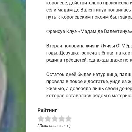
королеве, действительно произнесла и
если мадам де Валентинуа появилась 
путь к королевским покоям был закр
Франсуа Клуэ «Мадам де Валентинуа
Вторая половина жизни Луизы О’ Мёр
годы. Девушка, запечатлённая на кар
родила трёх детей, однажды даже поп
Остаток дней былая натурщица, падш
провела в покое и достатке, уйдя из 
жизнью, а доверяла лишь своей дочер
которая оставалась рядом с матерью 
Рейтинг
( Пока оценок нет )