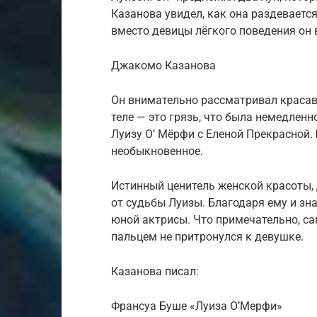
Казанова увидел, как она раздевается
вместо девицы лёгкого поведения он 
Джакомо Казанова
Он внимательно рассматривал красави
теле — это грязь, что была немедлен
Луизу О’ Мёрфи с Еленой Прекрасной. 
необыкновенное.
Истинный ценитель женской красоты,
от судьбы Луизы. Благодаря ему и зн
юной актрисы. Что примечательно, сам
пальцем не притронулся к девушке.
Казанова писал:
Франсуа Буше «Луиза О’Мерфи»