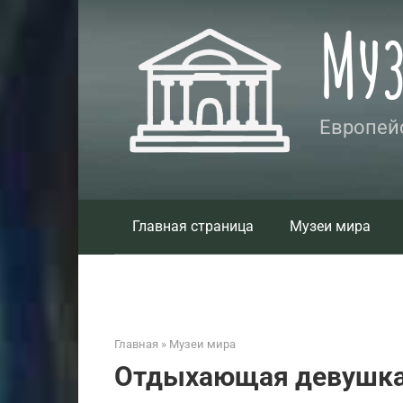
Перейти
Му
к
контенту
Европейс
Главная страница
Музеи мира
Главная
»
Музеи мира
Отдыхающая девушка 