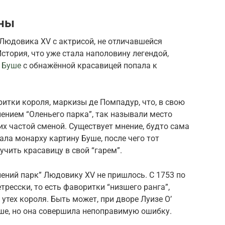
ины
Людовика XV с актрисой, не отличавшейся
тория, что уже стала наполовину легендой,
 Буше
с обнажённой красавицей попала к
итки короля, маркизы де Помпадур, что, в свою
нением “Оленьего парка”, так называли место
х частой сменой. Существует мнение, будто сама
ла монарху картину Буше, после чего тот
чить красавицу в свой “гарем”.
лений парк” Людовику XV не пришлось. С 1753 по
тресски, то есть фаворитки “низшего ранга”,
тех короля. Быть может, при дворе Луизе О’
е, но она совершила непоправимую ошибку.