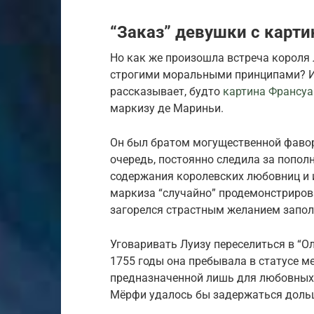
“Заказ” девушки с карт
Но как же произошла встреча короля 
строгими моральными принципами? Ис
рассказывает, будто
картина Франсуа
маркизу де Мариньи.
Он был братом могущественной фавор
очередь, постоянно следила за попол
содержания королевских любовниц и и
маркиза “случайно” продемонстрирова
загорелся страстным желанием заполу
Уговаривать Луизу переселиться в “О
1755 годы она пребывала в статусе ме
предназначенной лишь для любовных у
Мёрфи удалось бы задержаться дольш