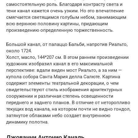
самостоятельную роль. Благодаря контрасту света и
тени канал кажется очень узким. Но это впечатление
смягчается светящимся голубым небом, занимающим
всю верхнюю половину картины, придающим
произведению определенную торжественность.
Большой канал, от палаццо Бальби, напротив Риальто,
около 1724.
Холст, масло, 144*207 см. В этом раннем произведении
художник изобразил канал в его максимальной
перспективе: вдали виден мост Риальто, а за ним —
купола собора Санта Мария делла Салюте. Картина
содержит элементы театральной декорации, о чем
свидетельствуют стиль изображения архитектурных
сооружении и различная степень освещенности
переднего и заднего планов. В отличие от неторопливо
текущих вод канала, на котором почти не видно гондол,
затянутое облаками небо создает внутреннюю
динамику полотна.
Джованни Антонио Каналь