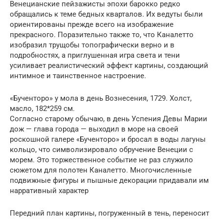
Венецианские пейзажисты эпохи барокко редко
обращались к теме бедных кварталов. Их ведуты были
ориентированы прежде всего на изображение
прекрасного. Поразительно также то, что Каналетто
изобразил трущобы топографически верно и в
подробностях, а приглушенная игра света и тени
усиливает реалистический эффект картины, создающий
интимное и таинственное настроение.
«Бученторо» у мола в день Вознесения, 1729. Холст,
масло, 182*259 см.
Cогласно старому обычаю, в день Успения Девы Марии
дож — глава города — выходил в море на своей
роскошной галере «Бученторо» и бросал в воды лагуны
кольцо, что символизировало обручение Венеции с
морем. Это торжественное событие не раз служило
сюжетом для полотен Каналетто. Многочисленные
подвижные фигуры и пышные декорации придавали им
нарративный характер
Передний план картины, погруженный в тень, переносит