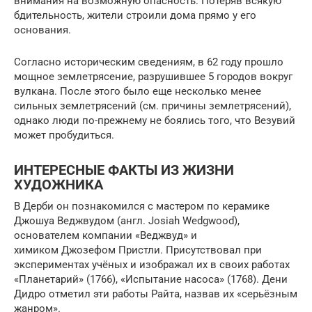
внимания на возможную опасность. Потеряв всякую
бдительность, жители строили дома прямо у его
основания.
Согласно историческим сведениям, в 62 году прошло
мощное землетрясение, разрушившее 5 городов вокруг
вулкана. После этого было еще несколько менее
сильных землетрясений (см. причины землетрясений),
однако люди по-прежнему не боялись того, что Везувий
может пробудиться.
ИНТЕРЕСНЫЕ ФАКТЫ ИЗ ЖИЗНИ
ХУДОЖНИКА
В Дерби он познакомился с мастером по керамике
Джошуа Веджвудом (англ. Josiah Wedgwood),
основателем компании «Веджвуд» и
химиком Джозефом Пристли. Присутствовал при
экспериментах учёных и изображал их в своих работах
«Планетарий» (1766), «Испытание насоса» (1768). Дени
Дидро отметил эти работы Райта, назвав их «серьёзным
жанром».