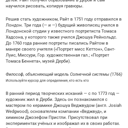
детей. Райт получил образование в Дерби и сам
научился рисовать, копируя гравюры.
Решив стать художником, Райт в 1751 году отправился в
Лондон. Три года (— и —) будущий живописец учился в
Лондонской студии у известного портретиста Томаса
Хадсона, у которого также учился Джошуа Рейнольдс.
До 1760 года ранние портреты писались Райтом в
манере своего учителя («Портрет мисс Кеттон», Сант-
Луис, Миссури, Гор. художественная гал.; «Портрет
Томаса Беннета», музей Дерби).
Философ, объясняющий модель Солнечной системы (1766)
Используйте курсор для определения, кто есть кто
В ранний период творческих исканий — с по 1773 год —
художник жил в Дерби. Здесь он познакомился с
мастером по керамике Джошуа Веджвудом (англ. Josiah
Wedgwood), основателем компании «Веджвуд», и
химиком Джозефом Пристли. Присутствовал при
экспериментах учёных и изображал их в своих работах.