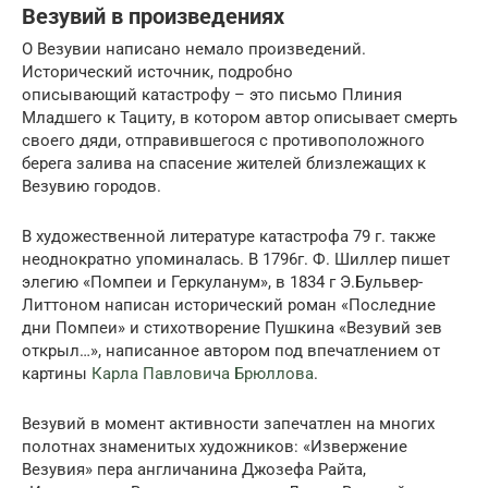
Везувий в произведениях
О Везувии написано немало произведений.
Исторический источник, подробно
описывающий катастрофу – это письмо Плиния
Младшего к Тациту, в котором автор описывает смерть
своего дяди, отправившегося с противоположного
берега залива на спасение жителей близлежащих к
Везувию городов.
В художественной литературе катастрофа 79 г. также
неоднократно упоминалась. В 1796г. Ф. Шиллер пишет
элегию «Помпеи и Геркуланум», в 1834 г Э.Бульвер-
Литтоном написан исторический роман «Последние
дни Помпеи» и стихотворение Пушкина «Везувий зев
открыл…», написанное автором под впечатлением от
картины
Карла Павловича Брюллова
.
Везувий в момент активности запечатлен на многих
полотнах знаменитых художников: «Извержение
Везувия» пера англичанина Джозефа Райта,