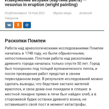
vesuvius in eruption (wright painting)
Опубликовано:
16 Ноя 2021
Музеи мира
Алексей
Смирнов
Раскопки Помпеи
Работа над археологическими исследованиями Помпеи
началась в 1748 году, но были обрывочными,
непостоянными. Плотная работа над раскопками
древнего города началась только спустя 50 лет. Город
был похоронен под толщей вулканического пепла, и
после проведения работ предстал в своем
первозданном виде. В результате исследований можно
сделать выводы, что бедствие застало жителей
врасплох, и свои дома они покидали в спешке: в
местной пекарне прямо в печи был найден хлеб, а в
сторожевой будке останки древнего воина, не
оставившего свой пост в момент катастрофы.