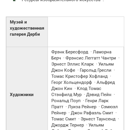
Музей и
художественная
галерея Дерби
Фрэнк Бересфорд · Ламорна
Берч · Фрэнсис Леггатт Чантри ·
Эрнест Эллис Кларк · Уильям
Джон Кофе · Гарольд Гресли ·
Томас Кристофер Хофланд ·
Георг Хольцендорф · Альфред
Джон Кин · Клод Томас
Художники
Стэнфилд Мур · Дэвид Пейн ·
Рональд Поуп · Генри Ларк
Пратт · Луиза Рейнер · Сэмюэл
Рейнер · Джон Рафаэль Смит ·
Томас Смит · Эрнест Таунсенд ·
Джордж Тернер · Уильям