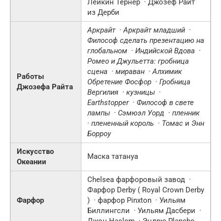
Лейкин Тернер · Джозеф Райт
из Дерби
Аркрайт
·
Аркрайт младший
·
Философ сделать презентацию на
глобальном
·
Индийской Вдова
·
Ромео и Джульетта: гробница
сцена
·
мираван
·
Алхимик
Работы
Обретение Фосфор
·
Гробница
Джозефа Райта
Вергилия
·
кузницы
·
Earthstopper
·
Философ в свете
лампы
·
Сэмюэл Уорд
·
пленник
·
плененный король
·
Томас
и
Энн
Борроу
Искусство
Маска татануа
Океании
Chelsea фарфоровый завод ·
Фарфор Derby ( Royal Crown Derby
Фарфор
) · фарфор Pinxton · Уильям
Биллингсли · Уильям Дасбери ·