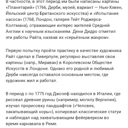
В частности, в этот период им были написаны картины
«Планетарий» (1766, Дерби, музей; вариант — Нью-Хэвен,
Йельский центр Британского искусства) и «Испытание
насоса» (1768, Лондон, галерея Тейт Роджерса-
Колтмана), отражающие интерес жителей Средней
Англии к научным изысканиям. Дени Дидро отметил
эти работы Райта, назвав их «серьёзным жанром».
Первую попытку пройти практику в качестве художника
Райт сделал в Ливерпуле, регулярно выставляя свои
картины (напр., Мираван) в Королевском Обществе
Искусств в Лондоне. Однако его родной и любимый
Дерби навсегда оставался основным местом, где
художник жил и работал.
В период с по 1775 год Джозеф находился в Италии, где
рисовал древние руины (например, могилу Вергилия),
изучал прорисовку ландшафтов («Человек,
закапывающий норы»), копировал классические статуи
и наблюдал над захватывающим фейерверком во
время карнавала в Риме.