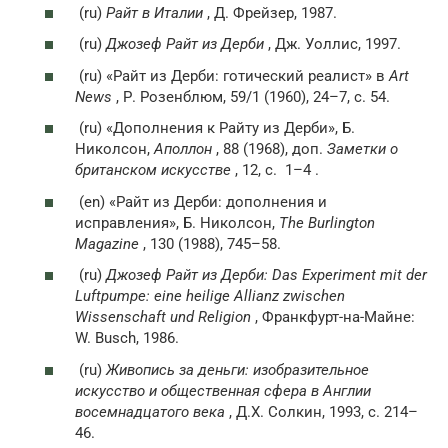
(ru)
Райт в Италии
, Д. Фрейзер, 1987.
(ru)
Джозеф Райт из Дерби
, Дж. Уоллис, 1997.
(ru)
«Райт из Дерби: готический реалист» в
Art
News
, Р. Розенблюм, 59/1 (1960), 24–7, с. 54.
(ru)
«Дополнения к Райту из Дерби», Б.
Николсон,
Аполлон
, 88 (1968), доп.
Заметки о
британском искусстве
, 12,
с.
1–4 .
(en)
«Райт из Дерби: дополнения и
исправления», Б. Николсон,
The Burlington
Magazine
, 130 (1988), 745–58.
(ru)
Джозеф Райт из Дерби: Das Experiment mit der
Luftpumpe: eine heilige Allianz zwischen
Wissenschaft und Religion
, Франкфурт-на-Майне:
W. Busch, 1986.
(ru)
Живопись за деньги: изобразительное
искусство и общественная сфера в Англии
восемнадцатого века
, Д.Х. Солкин, 1993, с. 214–
46.