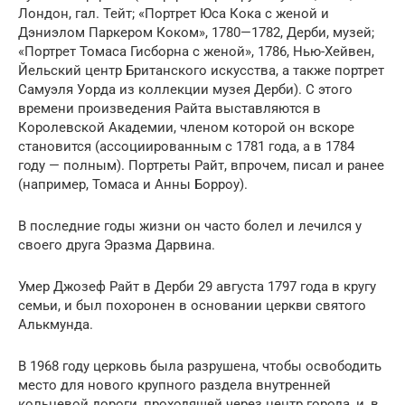
Лондон, гал. Тейт; «Портрет Юса Кока с женой и
Дэниэлом Паркером Коком», 1780—1782, Дерби, музей;
«Портрет Томаса Гисборна с женой», 1786, Нью-Хейвен,
Йельский центр Британского искусства, а также портрет
Самуэля Уорда из коллекции музея Дерби). С этого
времени произведения Райта выставляются в
Королевской Академии, членом которой он вскоре
становится (ассоциированным с 1781 года, а в 1784
году — полным). Портреты Райт, впрочем, писал и ранее
(например, Томаса и Анны Борроу).
В последние годы жизни он часто болел и лечился у
своего друга Эразма Дарвина.
Умер Джозеф Райт в Дерби 29 августа 1797 года в кругу
семьи, и был похоронен в основании церкви святого
Алькмунда.
В 1968 году церковь была разрушена, чтобы освободить
место для нового крупного раздела внутренней
кольцевой дороги, проходящей через центр города, и, в