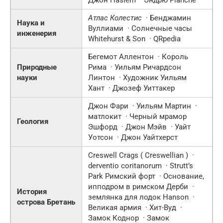
Джон Haslem · Эндрю Planche
Атлас Колестис
· Бенджамин
Наука и
Вуллиами · Солнечные часы
инженерия
Whitehurst & Son · QRpedia
Бегемот Аллентон · Король
Природные
Рима · Уильям Ричардсон
науки
Линтон · Художник Уильям
Хант · Джозеф Уиттакер
Джон Фари · Уильям Мартин ·
матлокит · Черный мрамор
Геология
Эшфорд · Джон Мэйв · Уайт
Уотсон · Джон Уайтхерст
Creswell Crags ( Creswellian ) ·
derventio coritanorum · Strutt’s
Park Римский форт · Основание,
ипподром в римском Дерби ·
История
землянка для лодок Hanson ·
острова Бретань
Великая армия · Хит-Вуд ·
Замок Коднор · Замок