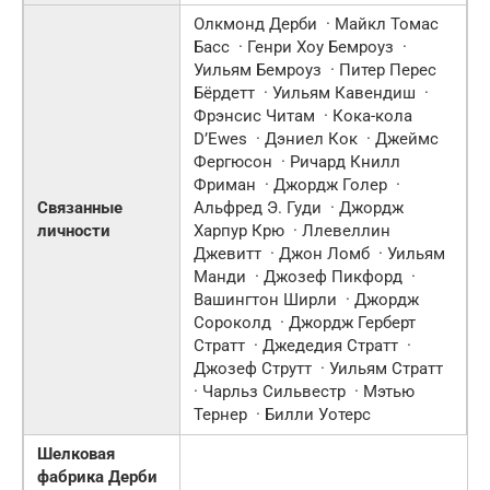
Олкмонд Дерби · Майкл Томас
Басс · Генри Хоу Бемроуз ·
Уильям Бемроуз · Питер Перес
Бёрдетт · Уильям Кавендиш ·
Фрэнсис Читам · Кока-кола
D’Ewes · Дэниел Кок · Джеймс
Фергюсон · Ричард Книлл
Фриман · Джордж Голер ·
Связанные
Альфред Э. Гуди · Джордж
личности
Харпур Крю · Ллевеллин
Джевитт · Джон Ломб · Уильям
Манди · Джозеф Пикфорд ·
Вашингтон Ширли · Джордж
Сороколд · Джордж Герберт
Стратт · Джедедия Стратт ·
Джозеф Струтт · Уильям Стратт
· Чарльз Сильвестр · Мэтью
Тернер · Билли Уотерс
Шелковая
фабрика Дерби