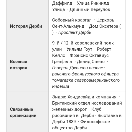
Даффилд · Улица Рикнилд ·
Улица · Длинный переулок
Соборный квартал · Церковь
История Дерби
Сент-Алькмунд · Дом Эксетера (
) ·
Проспект Дерби
9- й
/
12- й
королевский полк
улан · Уильям Гоут · Роберт
Келлс · Фрэнсис Октавиус
Военная
Гренфелл · Дэвид Спенс ·
история
Генерал Джонсон спасает
раненого французского офицера
томагавка североамериканского
индейца
Эндрю Хэндисайд и компания ·
Британский отдел исследований
Связанные
железных дорог · Клуб
организации
рисования в
Дерби
· Выставка в
Дерби 1839 · Философское
общество Дерби