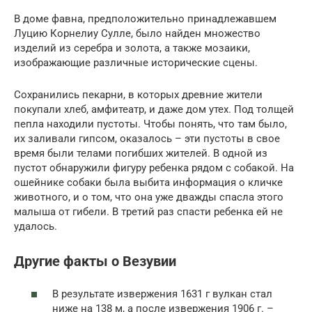
В доме фавна, предположительно принадлежавшем
Луцию Корнелиу Сулле, было найден множество
изделий из серебра и золота, а также мозаики,
изображающие различные исторические сцены.
Сохранились пекарни, в которых древние жители
покупали хлеб, амфитеатр, и даже дом утех. Под толщей
пепла находили пустоты. Чтобы понять, что там было,
их заливали гипсом, оказалось – эти пустоты в свое
время были телами погибших жителей. В одной из
пустот обнаружили фигуру ребенка рядом с собакой. На
ошейнике собаки была выбита информация о кличке
животного, и о том, что она уже дважды спасла этого
малыша от гибели. В третий раз спасти ребенка ей не
удалось.
Другие факты о Везувии
В результате извержения 1631 г вулкан стал
ниже на 138 м, а после извержения 1906 г. –