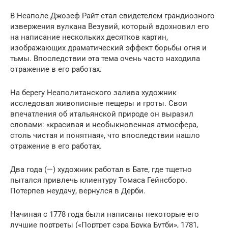
В Неаполе Джозеф Райт стал свидетелем грандиозного
извержения вулкана Везувий, который вдохновил его
на написание нескольких десятков картин,
изображающих драматический эффект борьбы огня и
тьмы. Впоследствии эта тема очень часто находила
отражение в его работах.
На берегу Неаполитанского залива художник
исследовал живописные пещеры и гроты. Свои
впечатления об итальянской природе он выразил
словами: «красивая и необыкновенная атмосфера,
столь чистая и понятная», что впоследствии нашло
отражение в его работах.
Два года (—) художник работал в Бате, где тщетно
пытался привлечь клиентуру Томаса Гейнсборо.
Потерпев неудачу, вернулся в Дерби.
Начиная с 1778 года были написаны некоторые его
лучшие портреты («Портрет сэра Брука Бутби», 1781,