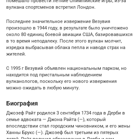
помешало провести летние Олимпийские игры, из-за
вулкана спортсменов встретил Лондон.
Последнее значительное извержение Везувия
произошло в 1944 году, в результате было уничтожено
около 80 единиц боевой авиации США, базировавшихся
в то время неподалеку. После этого вулкан молчит,
изредка выбрасывая облака пепла и наводя страх на
жителей.
С 1995 г Везувий объявлен национальным парком, но
находится под пристальным наблюдением
вулканологов, поскольку его нового извержения
можно ожидать в любую минуту.
Биография
Джозеф Райт родился 3 сентября 1734 года в Дерби в
семье адвоката — Джона Райта (—), который
впоследствии стал городским чиновником, и его жены
Ханны Брукс (—). Джозеф был третьим из пятерых