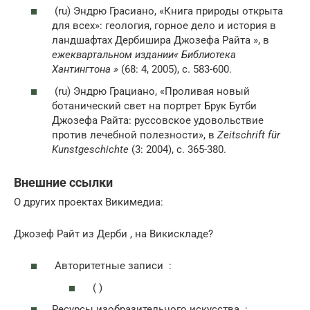
(ru)
Эндрю Грасиано, «Книга природы открыта
для всех»: геология, горное дело и история в
ландшафтах Дербишира Джозефа Райта », в
ежеквартальном издании« Библиотека
Хантингтона »
(68: 4, 2005), с. 583-600.
(ru)
Эндрю Грациано, «Проливая новый
ботанический свет на портрет Брук Бутби
Джозефа Райта: руссовское удовольствие
против лечебной полезности», в
Zeitschrift für
Kunstgeschichte
(3: 2004), с. 365-380.
Внешние ссылки
О других проектах Викимедиа:
Джозеф Райт из Дерби , на Викискладе?
Авторитетные записи :
( )
Ресурсы изобразительного искусства :