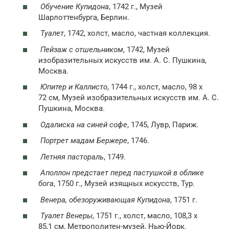
Обучение Купидона
, 1742 г., Музей
Шарлоттенбурга, Берлин.
Туалет
, 1742, холст, масло, частная коллекция.
Пейзаж с отшельником
, 1742, Музей
изобразительных искусств им. А. С. Пушкина,
Москва.
Юпитер и Каллисто
, 1744 г., холст, масло, 98 х
72 см, Музей изобразительных искусств им. А. С.
Пушкина, Москва.
Одалиска на синей софе
, 1745, Лувр, Париж.
Портрет мадам Бержере
, 1746.
Летняя пастораль
, 1749.
Аполлон предстает перед пастушкой в облике
бога
, 1750 г., Музей изящных искусств, Тур.
Венера, обезоруживающая Купидона
, 1751 г.
Туалет Венеры
, 1751 г., холст, масло, 108,3 x
85,1 см, Метрополитен-музей, Нью-Йорк.