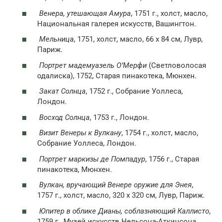
Венера, утешающая Амура
, 1751 г., холст, масло,
Национальная галерея искусств, Вашингтон.
Мельница
, 1751, холст, масло, 66 x 84 см, Лувр,
Париж.
Портрет мадемуазель О’Мерфи
(Светловолосая
одалиска), 1752, Старая пинакотека, Мюнхен.
Закат Солнца
, 1752 г., Собрание Уоллеса,
Лондон.
Восход Солнца
, 1753 г., Лондон.
Визит Венеры к Вулкану
, 1754 г., холст, масло,
Собрание Уоллеса, Лондон.
Портрет маркизы де Помпадур
, 1756 г., Старая
пинакотека, Мюнхен.
Вулкан, вручающий Венере оружие для Энея
,
1757 г., холст, масло, 320 x 320 см, Лувр, Париж.
Юпитер в облике Дианы, соблазняющий Каллисто
,
1759 г., Музей искусств Нельсона-Аткинсона,