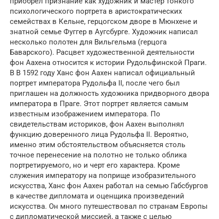
приобрел признание как художник и мастер тонкого
психологического портрета в аристократических
семействах в Кельне, герцогском дворе в Мюнхене и
знатной семье Фуггер в Аугсбурге. Художник написал
несколько полотен для Вильгельма (герцога
Баварского). Расцвет художественной деятельности
фон Аахена относится к истории Рудольфинской Праги.
В В 1592 году Ханс фон Аахен написал официальный
портрет императора Рудольфа II, после чего был
приглашен на должность художника придворного двора
императора в Праге. Этот портрет является самым
известным изображением императора. По
свидетельствам историков, фон Аахен выполнял
функцию доверенного лица Рудольфа II. Вероятно,
именно этим обстоятельством объясняется столь
точное перенесение на полотно не только облика
портретируемого, но и черт его характера. Кроме
служения императору на поприще изобразительного
искусства, Ханс фон Аахен работал на семью Габсбургов
в качестве дипломата и оценщика произведений
искусства. Он много путешествовал по странам Европы
с дипломатической миссией, а также с целью