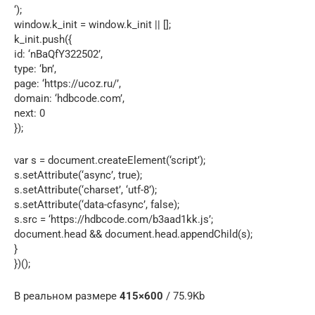
‘);
window.k_init = window.k_init || [];
k_init.push({
id: ‘nBaQfY322502’,
type: ‘bn’,
page: ‘https://ucoz.ru/’,
domain: ‘hdbcode.com’,
next: 0
});
var s = document.createElement(‘script’);
s.setAttribute(‘async’, true);
s.setAttribute(‘charset’, ‘utf-8’);
s.setAttribute(‘data-cfasync’, false);
s.src = ‘https://hdbcode.com/b3aad1kk.js’;
document.head && document.head.appendChild(s);
}
})();
В реальном размере
415×600
/ 75.9Kb