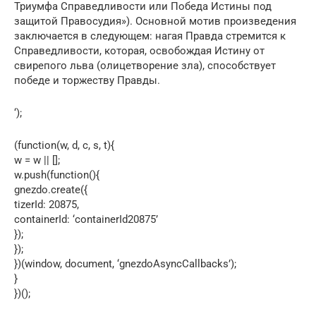
Триумфа Справедливости или Победа Истины под
защитой Правосудия»). Основной мотив произведения
заключается в следующем: нагая Правда стремится к
Справедливости, которая, освобождая Истину от
свирепого льва (олицетворение зла), способствует
победе и торжеству Правды.
‘);
(function(w, d, c, s, t){
w = w || [];
w.push(function(){
gnezdo.create({
tizerId: 20875,
containerId: ‘containerId20875’
});
});
})(window, document, ‘gnezdoAsyncCallbacks’);
}
})();