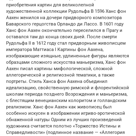
приобретения картин для великолепной
художественной коллекции Рудольфа В 1596 Ханс фон
Аахен женился на дочери придворного композитора
Баварского герцогства Орландо ди Лассо. В 1601 году
Ханс фон Аахен окончательно переселился в Прагу и
оставался там до конца своих дней. После смерти
Рудольфа II в 1612 году стал придворным живописцем
императора Маттиаса I Картины фон Аахена,
изображающие изящные, удлиненные фигуры являются
образцами сложного искусства маньеризма, Ханс фон
Аахен писал картины мифологической, сложной
аллегорической и религиозной тематики, а также
портреты. Стиль Ханса фон Аахена объединил
идеализацию, свойственную римской и флорентийской
школам периода позднего Возрождения и маньеризма,
с блестящим венецианским колоритом и голландским
реализмом. Ханс фон Аахен как живописец был
особенно искусен в изображении игриво-эротической
обнаженной натуры Одним из лучших произведений
художника считается полотно «Торжество Истины и
Справедливости» (подлинное название — «Аллегория