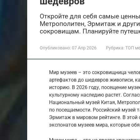
шедевров
Откройте для себя самые ценны
Метрополитен, Эрмитаж и други
сокровищам. Планируйте путеше
Опубликовано:
07 Апр 2026
Рубрика:
ТОП ме
Мир музеев – это сокровищница челов
артефактов до шедевров живописи, к
историю. В 2026 году, посещение музе
культурному наследию растет. Соглас
Национальный музей Китая, Метропол
по посещаемости. Российский музей 
Эрмитаж в мировом рейтинге. В этой
экспонатов музеев мира, которые обя