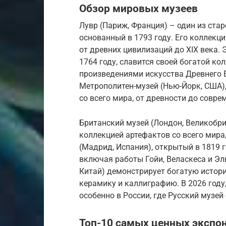
Обзор мировых музеев
Лувр (Париж, Франция) – один из ста
основанный в 1793 году. Его коллекц
от древних цивилизаций до XIX века. 
1764 году, славится своей богатой ко
произведениями искусства Древнего Е
Метрополитен-музей (Нью-Йорк, США),
со всего мира, от древности до совре
Британский музей (Лондон, Великобрит
коллекцией артефактов со всего мира
(Мадрид, Испания), открытый в 1819 г
включая работы Гойи, Веласкеса и Эл
Китай) демонстрирует богатую истори
керамику и каллиграфию. В 2026 году
особенно в России, где Русский музей
Топ-10 самых ценных экспо