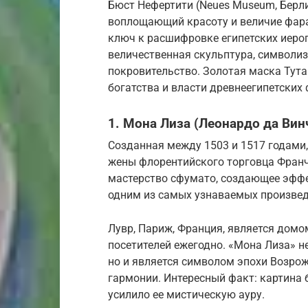
Бюст Нефертити (Neues Museum, Берли
воплощающий красоту и величие фара
ключ к расшифровке египетских иеро
величественная скульптура, символи
покровительство. Золотая маска Тута
богатства и власти древнеегипетских
1. Мона Лиза (Леонардо да Вин
Созданная между 1503 и 1517 годами,
жены флорентийского торговца Франч
мастерство сфумато, создающее эффе
одним из самых узнаваемых произвед
Лувр, Париж, Франция, является домо
посетителей ежегодно. «Мона Лиза» н
но и является символом эпохи Возрож
гармонии. Интересный факт: картина 
усилило ее мистическую ауру.