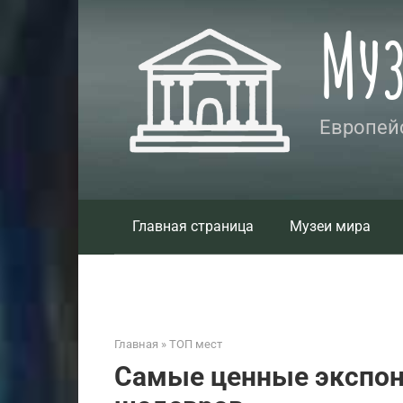
Перейти
Му
к
контенту
Европейс
Главная страница
Музеи мира
Главная
»
ТОП мест
Самые ценные экспон