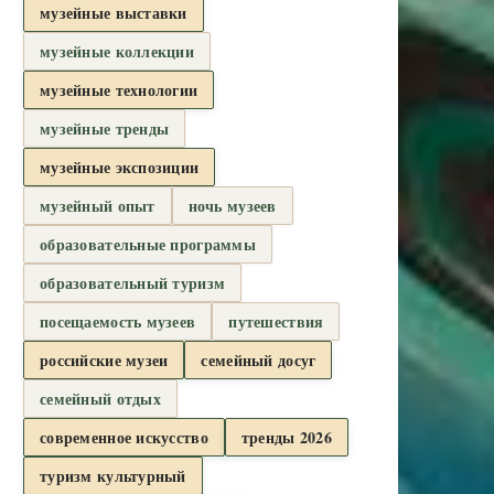
музейные выставки
музейные коллекции
музейные технологии
музейные тренды
музейные экспозиции
музейный опыт
ночь музеев
образовательные программы
образовательный туризм
посещаемость музеев
путешествия
российские музеи
семейный досуг
семейный отдых
современное искусство
тренды 2026
туризм культурный