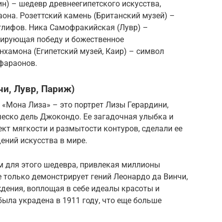
н) – шедевр древнеегипетского искусства,
она. Розеттский камень (Британский музей) –
глифов. Ника Самофракийская (Лувр) –
зирующая победу и божественное
нхамона (Египетский музей, Каир) – символ
 фараонов.
чи, Лувр, Париж)
 «Мона Лиза» – это портрет Лизы Герардини,
еско дель Джокондо. Ее загадочная улыбка и
кт мягкости и размытости контуров, сделали ее
ений искусства в мире.
м для этого шедевра, привлекая миллионы
е только демонстрирует гений Леонардо да Винчи,
дения, воплощая в себе идеалы красоты и
была украдена в 1911 году, что еще больше