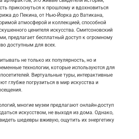
а артефактов, это живые свидетели истории,
ть прикоснуться к прошлому и вдохновиться
рижа до Пекина, от Нью-Йорка до Ватикана,
оримой атмосферой и коллекцией, способной
скушенного ценителя искусства. Смитсоновский
ями, предлагает бесплатный доступ к огромному
тво доступным для всех.
итывать не только их популярность, но и
ременные технологии, которые используются для
посетителей. Виртуальные туры, интерактивные
ют глубже погрузиться в мир искусства и
осещения.
нологий, многие музеи предлагают онлайн-доступ
даться искусством, не выходя из дома. Однако,
увидеть шедевры вживую, ощутить их энергетику