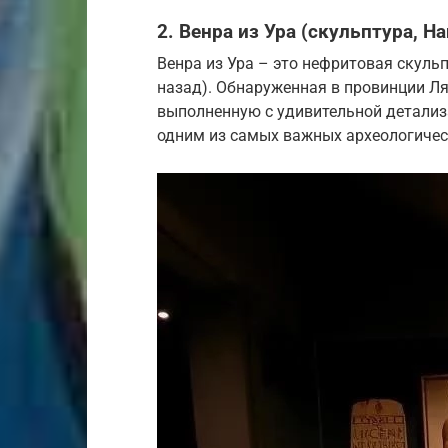
2. Венра из Ура (скульптура, 
Венра из Ура – это нефритовая скульп
назад). Обнаруженная в провинции Ля
выполненную с удивительной детализа
одним из самых важных археологическ