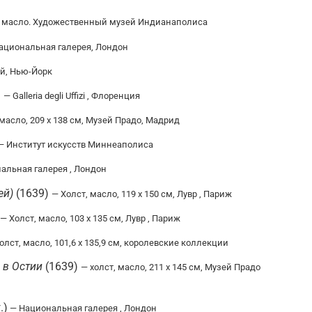
, масло. Художественный музей Индианаполиса
ациональная галерея, Лондон
й, Нью-Йорк
)
— Galleria degli Uffizi , Флоренция
 масло, 209 x 138 см, Музей Прадо, Мадрид
— Институт искусств Миннеаполиса
альная галерея , Лондон
ей)
(1639)
— Холст, масло, 119 x 150 см, Лувр , Париж
— Холст, масло, 103 x 135 см, Лувр , Париж
олст, масло, 101,6 x 135,9 см, королевские коллекции
 в Остии
(1639)
— холст, масло, 211 х 145 см, Музей Прадо
.)
— Национальная галерея , Лондон