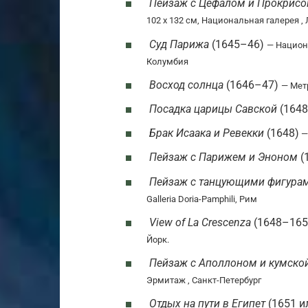
Пейзаж с Цефалом и Прокрис
102 x 132 см, Национальная галерея ,
Суд Парижа
(1645–46)
— Национ
Колумбия
Восход солнца
(1646–47)
— Мет
Посадка царицы Савской
(1648 
Брак Исаака и Ревекки
(1648)
—
Пейзаж с Парижем и Эноном
(
Пейзаж с танцующими фигурам
Galleria Doria-Pamphili, Рим
View of La Crescenza
(1648–16
Йорк.
Пейзаж с Аполлоном и кумско
Эрмитаж , Санкт-Петербург
Отдых на пути в Египет
(1651 и