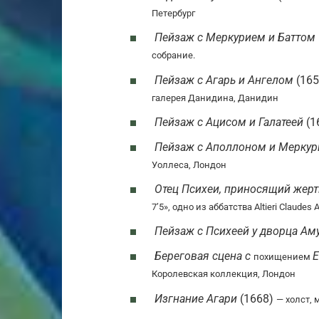
Петербург
Пейзаж с Меркурием и Баттом
собрание.
Пейзаж с Агарь и Ангелом
(16
галерея Данидина, Данидин
Пейзаж с Ацисом и Галатеей
(1
Пейзаж с Аполлоном и Мерку
Уоллеса, Лондон
Отец Психеи, приносящий жер
7’5», одно из аббатства Altieri Claudes
A
Пейзаж с Психеей у дворца Ам
Береговая сцена с
похищением
Королевская коллекция, Лондон
Изгнание Агари
(1668)
— холст, 