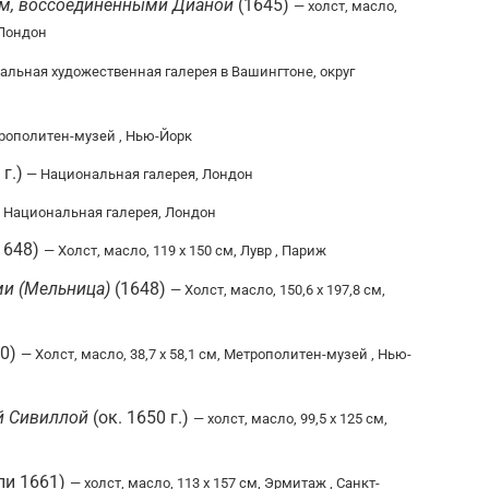
ом, воссоединенными Дианой
(1645)
— холст, масло,
 Лондон
альная художественная галерея в Вашингтоне, округ
рополитен-музей , Нью-Йорк
г.)
— Национальная галерея, Лондон
 Национальная галерея, Лондон
1648)
— Холст, масло, 119 x 150 см, Лувр , Париж
и (Мельница)
(1648)
— Холст, масло, 150,6 x 197,8 см,
50)
— Холст, масло, 38,7 x 58,1 см, Метрополитен-музей , Нью-
й Сивиллой
(ок. 1650 г.)
— холст, масло, 99,5 x 125 см,
ли 1661)
— холст, масло, 113 x 157 см, Эрмитаж , Санкт-