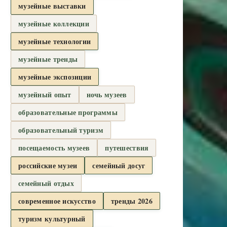
музейные выставки
музейные коллекции
музейные технологии
музейные тренды
музейные экспозиции
музейный опыт
ночь музеев
образовательные программы
образовательный туризм
посещаемость музеев
путешествия
российские музеи
семейный досуг
семейный отдых
современное искусство
тренды 2026
туризм культурный