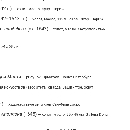
42 г.)
— холст, масло, Лувр , Париж.
42–1643 гг.)
— холст, масло, 119 x 170 см, Лувр , Париж
ют
свой флот
(ок. 1643)
— холст, масло. Метрополитен-
 74 х 58 см,
-дей-Монти
— рисунок, Эрмитаж , Санкт-Петербург
ея искусств Университета Говарда, Вашингтон, округ
г.)
— Художественный музей Сан-Франциско
 Аполлона
(1645)
— холст, масло, 55 x 45 см, Galleria Doria-