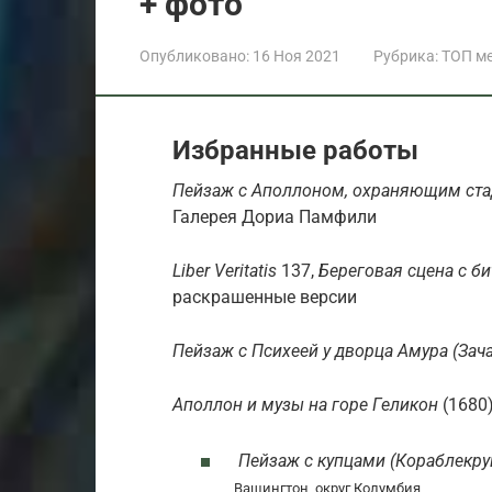
+ фото
Опубликовано:
16 Ноя 2021
Рубрика:
ТОП м
Избранные работы
Пейзаж с Аполлоном, охраняющим стад
Галерея Дориа Памфили
Liber Veritatis
137,
Береговая сцена с би
раскрашенные версии
Пейзаж с Психеей у дворца Амура (За
Аполлон и музы на горе Геликон
(1680
Пейзаж с купцами (Кораблекр
Вашингтон, округ Колумбия