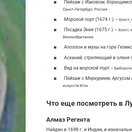
Пейзаж с Иаковом, борющимся
Санкт-Петербург, Россия
Морской порт
(1674 г.)
— Холст, 
Посадка Энея
(1675 г.)
— Холст, 
Великобритания.
Аполлон и музы на горе Гелик
Асканий, стреляющий в оленя
Вид на морской порт
— Библиоте
Пейзаж с Меркурием, Аргусом 
искусств Юты
Что еще посмотреть в Л
Алмаз Регента
Найден в 1698 г. и Индии, и изначаль