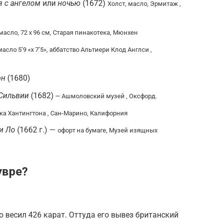
 с ангелом
или
ночью
(1672)
Холст, масло, Эрмитаж ,
масло, 72 x 96 см, Старая пинакотека, Мюнхен
масло 5’9 «x 7’5», аббатство Альтиери Клод
Англси
,
он
(1680)
 Сильвии
(1682)
— Ашмоловский музей , Оксфорд.
ка Хантингтона , Сан-Марино, Калифорния
и Ло
(1662 г.) —
офорт на бумаге, Музей изящных
увре?
но весил 426 карат. Оттуда его вывез британский