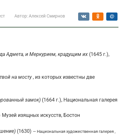
ест
Автор:
Алексей Смирнов
а Адмета, и Меркурием, крадущим их
(1645 г.),
твой на мосту
, из которых известны две
чарованный замок)
(1664 г.), Национальная галерея
) Музей изящных искусств, Бостон
ушение)
(1630)
— Национальная художественная галерея ,