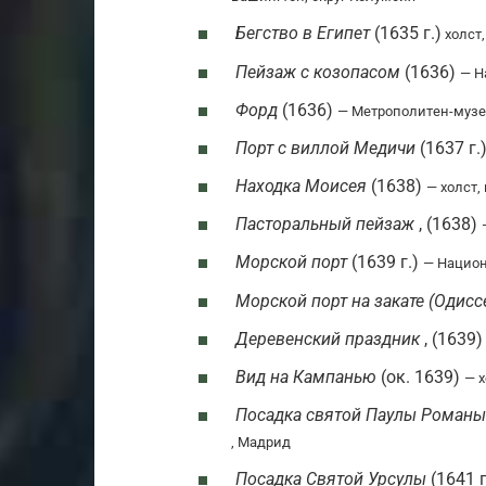
Бегство в Египет
(1635 г.)
холст
Пейзаж с козопасом
(1636)
— Н
Форд
(1636)
— Метрополитен-музе
Порт с виллой Медичи
(1637 г.
Находка Моисея
(1638)
— холст,
Пасторальный пейзаж
, (1638)
Морской порт
(1639 г.)
— Национ
Морской порт на закате (Одисс
Деревенский праздник
, (1639)
Вид на Кампанью
(ок. 1639)
— х
Посадка святой Паулы Романы
, Мадрид
Посадка Святой Урсулы
(1641 г