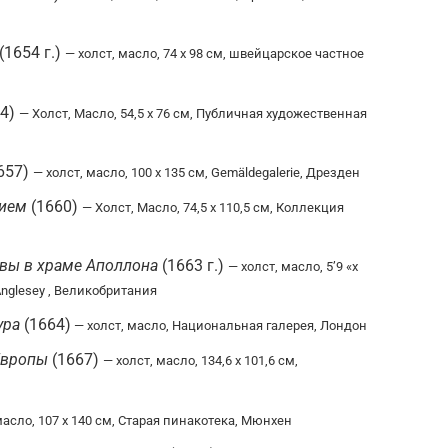
(1654 г.)
— холст, масло, 74 x 98 см, швейцарское частное
54)
— Холст, Масло, 54,5 x 76 см, Публичная художественная
657)
— холст, масло, 100 x 135 см, Gemäldegalerie, Дрезден
рием
(1660)
— Холст, Масло, 74,5 x 110,5 см, Коллекция
твы в храме Аполлона
(1663 г.)
— холст, масло, 5’9 «x
nglesey
, Великобритания
ура
(1664)
— холст, масло, Национальная галерея, Лондон
Европы
(1667)
— холст, масло, 134,6 x 101,6 см,
масло, 107 х 140 см, Старая пинакотека, Мюнхен