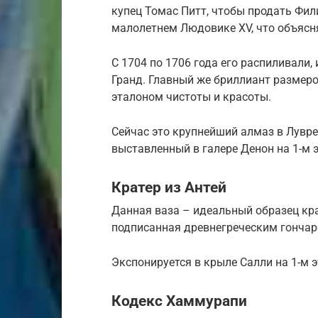
купец Томас Питт, чтобы продать Фил
малолетнем Людовике XV, что объясн
С 1704 по 1706 года его распиливали,
Гранд. Главный же бриллиант размеро
эталоном чистоты и красоты.
Сейчас это крупнейший алмаз в Лувре
выставленный в галере Денон на 1-м э
Кратер из Антей
Данная ваза – идеальный образец крас
подписанная древнегреческим гонча
Экспонируется в крыле Салли на 1-м э
Кодекс Хаммурапи