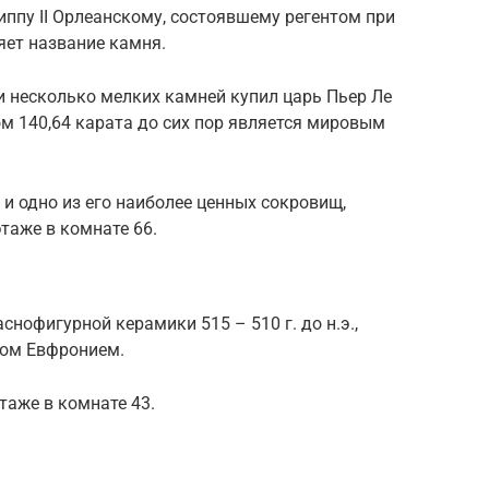
иппу II Орлеанскому, состоявшему регентом при
яет название камня.
 и несколько мелких камней купил царь Пьер Ле
м 140,64 карата до сих пор является мировым
 и одно из его наиболее ценных сокровищ,
таже в комнате 66.
нофигурной керамики 515 – 510 г. до н.э.,
ром Евфронием.
таже в комнате 43.