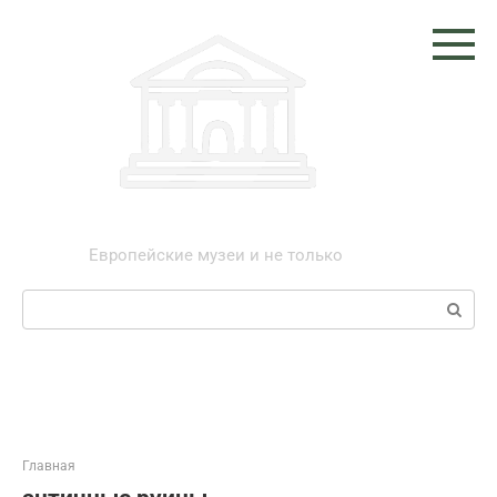
Перейти
к
контенту
Музеи мира
Европейские музеи и не только
Поиск:
Главная