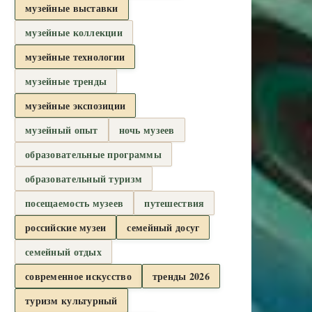
музейные выставки
музейные коллекции
музейные технологии
музейные тренды
музейные экспозиции
музейный опыт
ночь музеев
образовательные программы
образовательный туризм
посещаемость музеев
путешествия
российские музеи
семейный досуг
семейный отдых
современное искусство
тренды 2026
туризм культурный