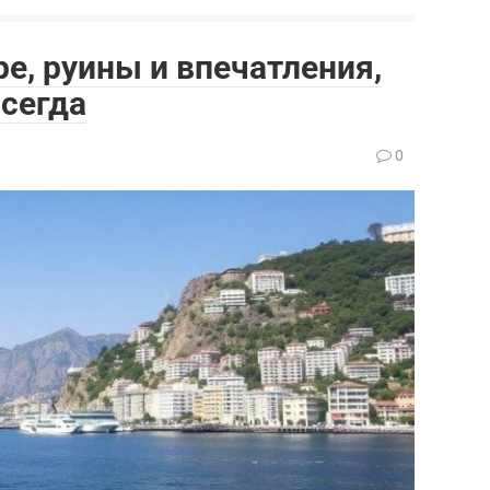
е, руины и впечатления,
сегда
а
0