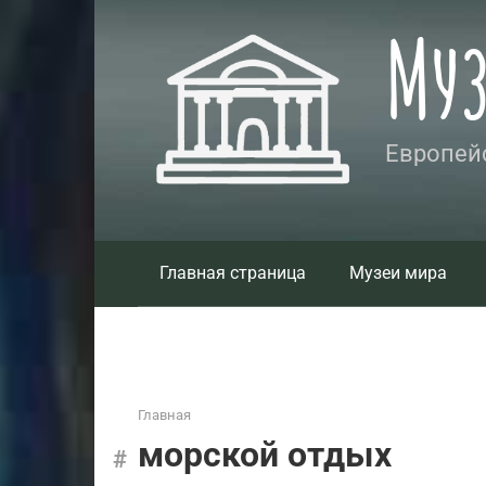
Перейти
Му
к
контенту
Европейс
Главная страница
Музеи мира
Главная
морской отдых