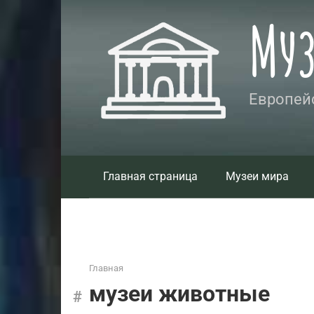
Перейти
Му
к
контенту
Европейс
Главная страница
Музеи мира
Главная
музеи животные