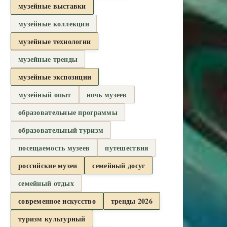
музейные выставки
музейные коллекции
музейные технологии
музейные тренды
музейные экспозиции
музейный опыт
ночь музеев
образовательные программы
образовательный туризм
посещаемость музеев
путешествия
российские музеи
семейный досуг
семейный отдых
современное искусство
тренды 2026
туризм культурный