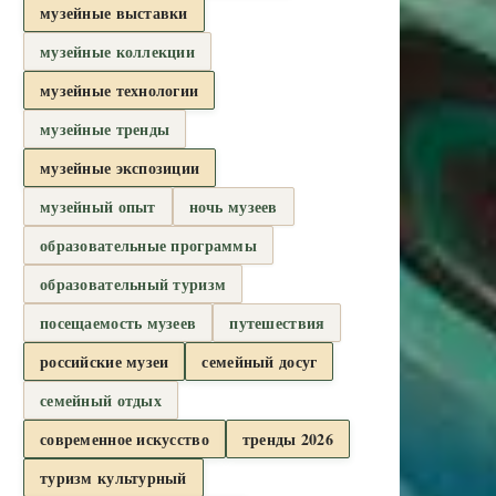
музейные выставки
музейные коллекции
музейные технологии
музейные тренды
музейные экспозиции
музейный опыт
ночь музеев
образовательные программы
образовательный туризм
посещаемость музеев
путешествия
российские музеи
семейный досуг
семейный отдых
современное искусство
тренды 2026
туризм культурный