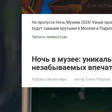
Не пропусти Ночь Музеев 2026! Узнай про
будут самыми крутыми в Москве и Подмо
Читать полностью
Ночь в музее: уникал
незабываемых впеча
Рубрика:
Музеи мира
Автор:
Елена Петрова