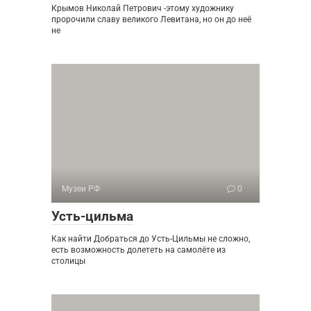
Крымов Николай Петрович -этому художнику
пророчили славу великого Левитана, но он до неё
не
Музеи РФ
0
Усть-цильма
Как найти Добраться до Усть-Цильмы не сложно,
есть возможность долететь на самолёте из
столицы