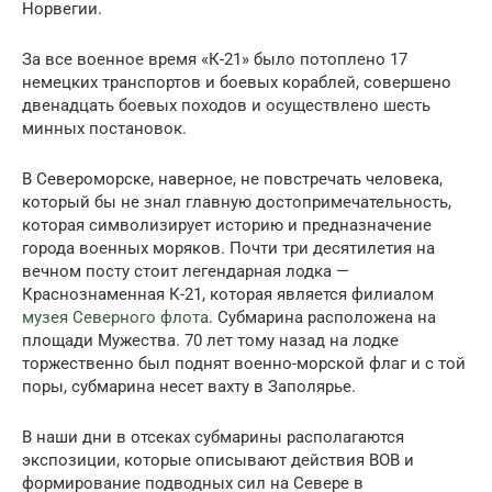
Норвегии.
За все военное время «К-21» было потоплено 17
немецких транспортов и боевых кораблей, совершено
двенадцать боевых походов и осуществлено шесть
минных постановок.
В Североморске, наверное, не повстречать человека,
который бы не знал главную достопримечательность,
которая символизирует историю и предназначение
города военных моряков. Почти три десятилетия на
вечном посту стоит легендарная лодка —
Краснознаменная К-21, которая является филиалом
музея Северного флота
. Субмарина расположена на
площади Мужества. 70 лет тому назад на лодке
торжественно был поднят военно-морской флаг и с той
поры, субмарина несет вахту в Заполярье.
В наши дни в отсеках субмарины располагаются
экспозиции, которые описывают действия ВОВ и
формирование подводных сил на Севере в