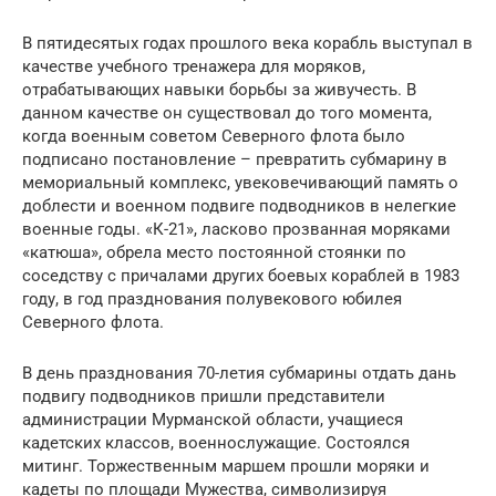
В пятидесятых годах прошлого века корабль выступал в
качестве учебного тренажера для моряков,
отрабатывающих навыки борьбы за живучесть. В
данном качестве он существовал до того момента,
когда военным советом Северного флота было
подписано постановление – превратить субмарину в
мемориальный комплекс, увековечивающий память о
доблести и военном подвиге подводников в нелегкие
военные годы. «К-21», ласково прозванная моряками
«катюша», обрела место постоянной стоянки по
соседству с причалами других боевых кораблей в 1983
году, в год празднования полувекового юбилея
Северного флота.
В день празднования 70-летия субмарины отдать дань
подвигу подводников пришли представители
администрации Мурманской области, учащиеся
кадетских классов, военнослужащие. Состоялся
митинг. Торжественным маршем прошли моряки и
кадеты по площади Мужества, символизируя