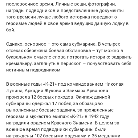
послевоенное время. Личные вещи, фотографии,
награды подводников и представленные документы
того времени лучше любого историка поведают о
героизме людей в свое время ведущих данную лодку в
бой.
Однако, основное – это сама субмарина. В четырех
отсеках сбережена боевая обстановка – тут можно в
буквальном смысле слова потрогать историю: задраить
кремальеру, заглянуть в перископ – почувствовать себя
истинным подводником.
В военные годы «К-21» под командованием Николая
Лунина, Аркадия Жукова и Займара Арванова
произвела 12 боевых походов. Экипаж данной
субмарины одержал 17 побед.За образцово
выполненные боевые задания, за проявленные
героизм и мужество экипаж «К-21» в 1942 году
наградили орденом Красного Знамени. В целом за
военное время подводники субмарины были
награждены 102 боевыми орденами и 35 медалями.