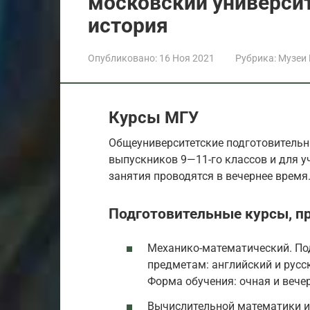
московский универси
история
Опубликовано:
16 Ноя 2021
Рубрика:
Музеи
Курсы МГУ
Общеуниверситетские подготовительн
выпускников 9—11-го классов и для у
занятия проводятся в вечернее время
Подготовительные курсы, п
Механико-математический. По
предметам: английский и русс
Форма обучения: очная и вече
Вычислительной математики и