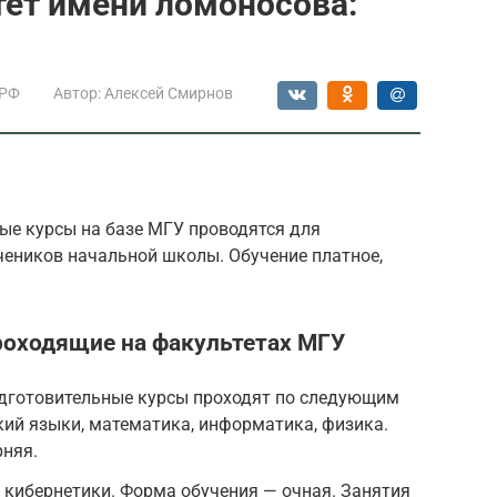
тет имени ломоносова:
 РФ
Автор:
Алексей Смирнов
ые курсы на базе МГУ проводятся для
чеников начальной школы. Обучение платное,
.
роходящие на факультетах МГУ
дготовительные курсы проходят по следующим
кий языки, математика, информатика, физика.
рняя.
 кибернетики. Форма обучения — очная. Занятия