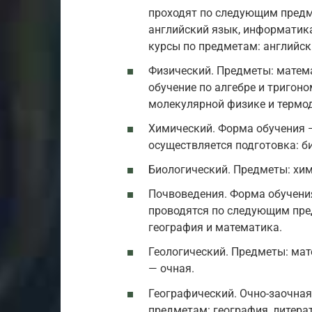
проходят по следующим предме
английский язык, информатик
курсы по предметам: английски
Физический. Предметы: матем
обучение по алгебре и тригоно
молекулярной физике и термод
Химический. Форма обучения 
осуществляется подготовка: би
Биологический. Предметы: хим
Почвоведения. Форма обучени
проводятся по следующим пред
география и математика.
Геологический. Предметы: мат
— очная.
Географический. Очно-заочна
предметам: география, литера