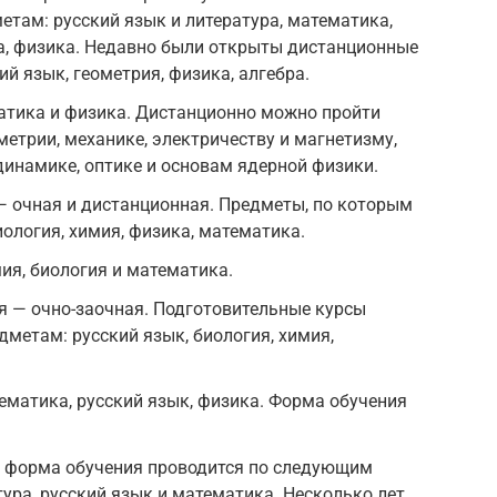
там: русский язык и литература, математика,
а, физика. Недавно были открыты дистанционные
й язык, геометрия, физика, алгебра.
атика и физика. Дистанционно можно пройти
метрии, механике, электричеству и магнетизму,
инамике, оптике и основам ядерной физики.
— очная и дистанционная. Предметы, по которым
ология, химия, физика, математика.
ия, биология и математика.
я — очно-заочная. Подготовительные курсы
метам: русский язык, биология, химия,
ематика, русский язык, физика. Форма обучения
я форма обучения проводится по следующим
тура, русский язык и математика. Несколько лет