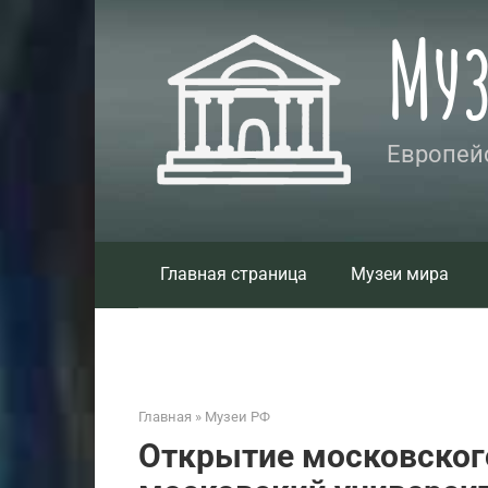
Перейти
Му
к
контенту
Европейс
Главная страница
Музеи мира
Главная
»
Музеи РФ
Открытие московского