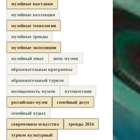
музейные выставки
музейные коллекции
музейные технологии
музейные тренды
музейные экспозиции
музейный опыт
ночь музеев
образовательные программы
образовательный туризм
посещаемость музеев
путешествия
российские музеи
семейный досуг
семейный отдых
современное искусство
тренды 2026
туризм культурный