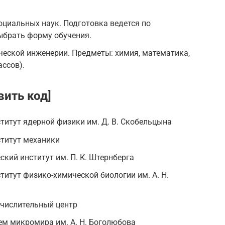
циальных наук. Подготовка ведется по
брать форму обучения.
еской инженерии. Предметы: химия, математика,
ассов).
вить код]
титут ядерной физики им. Д. В. Скобельцына
ститут механики
кий институт им. П. К. Штернберга
титут физико-химической биологии им. А. Н.
числительный центр
ем микромира им. А. Н. Боголюбова