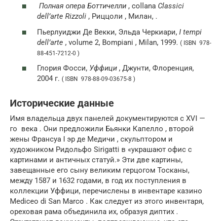
Полная опера Боттичелли
, collana
Classici
dell’arte Rizzoli
, Риццоли , Милан, .
Пьерлуиджи Де Векки, Эльда Черкиари,
I tempi
dell’arte
, volume 2, Bompiani , Milan, 1999.
( ISBN 978-
88-451-7212-0 )
Глория Фосси,
Уффици
, Джунти, Флоренция,
2004 г.
( ISBN 978-88-09-03675-8 )
Исторические данные
Имя владельца двух панелей документируются с
XVI —
го
века . Они предложили Бьянки Капелло , второй
жены Франсуа
I эр
де Медичи , скульптором и
художником Ридольфо Sirigatti в «украшают офис с
картинами и античных статуй.» Эти две картины,
завещанные его сыну великим герцогом Тосканы,
между 1587 и 1632 годами, в год их поступления в
коллекции Уффици, перечислены в инвентаре казино
Mediceo di San Marco . Как следует из этого инвентаря,
ореховая рама объединила их, образуя диптих .