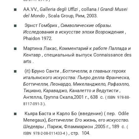
AA.VV.,
Galleria degli Uffizi
, collana
I Grandi Musei
del Mondo
, Scala Group, Рим, 2003.
Эрнст Гомбрих ,
Символические образы.
Исследования в искусстве эпохи Возрождения
,
Phaidon 1972.
Мартина Лакас,
Комментарий к работе Паллада и
Кентавр
, специальный выпуск Connaissance des
arts .
(it)
Бруно Санти ,
Боттичелли, в главных героях
итальянского искусства: Пьеро делла Франческа,
Боттичелли, Леонардо, Микеланджело, Рафаэлло,
Тициано, Караваджо, Каналетто и Ведутисти
,
Антелла, Группа Скала,2001 г., 638
с.
( ISBN 978-88-
.
8117-091-3 )
Кьяра Баста и Карло Бо (введение) (
пер.
Odile
Menegaux),
Боттичелли: Его жизнь, его искусство.
Шедевры
, Париж, Фламмарион ,2005 г., 189
с.
(
,
стр.
104.
ISBN 978-2-08-011433-4 )