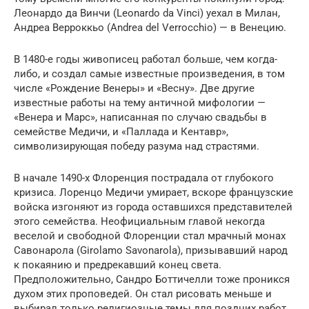
Леонардо да Винчи (Leonardo da Vinci) уехал в Милан,
Андреа Верроккьо (Andrea del Verrocchio) — в Венецию.
В 1480-е годы живописец работал больше, чем когда-
либо, и создал самые известные произведения, в том
числе «Рождение Венеры» и «Весну». Две другие
известные работы на тему античной мифологии —
«Венера и Марс», написанная по случаю свадьбы в
семействе Медичи, и «Паллада и Кентавр»,
символизирующая победу разума над страстями.
В начале 1490-х Флоренция пострадала от глубокого
кризиса. Лоренцо Медичи умирает, вскоре французские
войска изгоняют из города оставшихся представителей
этого семейства. Неофициальным главой некогда
веселой и свободной Флоренции стал мрачный монах
Савонарола (Girolamo Savonarola), призывавший народ
к покаянию и предрекавший конец света.
Предположительно, Сандро Боттичелли тоже проникся
духом этих проповедей. Он стал рисовать меньше и
выбирал только религиозные темы для поздних работ.