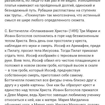
разъяснить, но лица-то как раз и не видно. Изношенные
платья намекают на пройденный долгий, одинокий и
безнадежный путь. Рубашки распластаны на ступенях
как трупы… «Покинутая» так многозначна, что истинный
смысл ее шире любого определенного сюжета.
С. Боттичелли «Оплакивание Христа» (1495) Три Марии и
Иоанн Богослов склонились в горе над безжизненным
телом Христа. Весь день они простояли у креста,
наблюдая его муки и смерть. Иосиф из Аримафеи, придя
к Пилату, просил тела Иисусова. Тогда Пилат приказал
отдать тело. Иосиф изображён с терновым венком в
руке. Взяв тело, Иосиф обвил его чистою плащаницею и
положил в новом своем гробе, который высек в скале
– в том гробе, который Иосиф, предчувствуя
собственную смерть, приготовил себе самому.
Боттичелли поместил все фигуры очень близко друг к
другу и у краёв картины. Они как бы образуют крест и
единство над телом Христа. Иоанн Богослов прижался
к Деве Марии, ведь Христос завещал любимому ученику
относиться к ней, как к матери. Мария Магдалина
обнимает ноги, а Мария, мать Иакова Младшего, голову