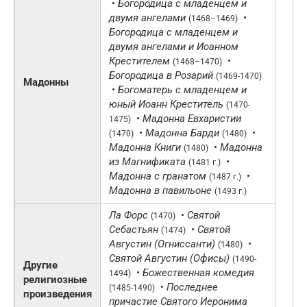
•
Богородица с младенцем и
двумя ангелами
•
(1468–1469)
Богородица с младенцем и
двумя ангелами и Иоанном
Крестителем
•
(1468–1470)
Богородица в Розарий
(1469-1470)
Мадонны
•
Богоматерь с младенцем и
юный Иоанн Креститель
(1470-
•
Мадонна Евхаристии
1475)
•
Мадонна Барди
•
(1470)
(1480)
Мадонна Книги
•
Мадонна
(1480)
из Магнификата
•
(1481 г.)
Мадонна с гранатом
•
(1487 г.)
Мадонна в павильоне
(1493 г.)
Ла Форс
•
Святой
(1470)
Себастьян
•
Святой
(1474)
Августин (Огниссанти)
•
(1480)
Святой Августин (Офисы)
(1490-
Другие
•
Божественная комедия
1494)
религиозные
•
Последнее
(1485-1490)
произведения
причастие Святого Иеронима