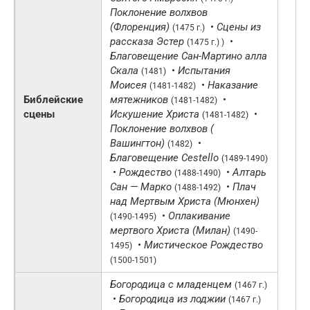
Поклонение волхвов
(Флоренция)
•
Сцены из
(1475 г.)
рассказа Эстер
•
(1475 г.) )
Благовещение Сан-Мартино алла
Скала
•
Испытания
(1481)
Моисея
•
Наказание
(1481-1482)
Библейские
мятежников
•
(1481-1482)
сцены
Искушение Христа
•
(1481-1482)
Поклонение волхвов (
Вашингтон)
•
(1482)
Благовещение Cestello
(1489-1490)
•
Рождество
•
Алтарь
(1488-1490)
Сан — Марко
•
Плач
(1488-1492)
над Мертвым Христа (Мюнхен)
•
Оплакивание
(1490-1495)
мертвого Христа (Милан)
(1490-
•
Мистическое Рождество
1495)
(1500-1501)
Богородица с младенцем
(1467 г.)
•
Богородица из лоджии
(1467 г.)