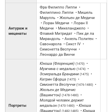
Фра Филиппо Липпи •
Филиппино Липпи • Мишель
Марулль • Жюльен де Медичи
• Лоран Медичи • Лоран II
Антураж и
Медичи • Микеланджело •
меценаты
Флавий Митридат • Пик де ла
Мирандоль • Анхель Политен •
Савонарола • Сикст IV •
Симонетта Веспуччи •
Леонардо да Винчи
Юноша (Флоренция)
•
(1470)
Мужчина с медалью
•
(1474)
Эсмеральда Брандини
•
(1475)
Катрин Сфорца
•
(1475)
Симонетта Веспуччи
•
(1476-1480)
Жюльен де Медичис
(Вашингтон)
•
(1478-1480)
Молодой человек держит
Портреты
медальон
•
Юноша
(1470-1480)
(Вашингтон)
•
Юноша
(1482-1485)