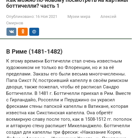
боттичелли? часть 1
Опубликовано:
16 Ноя 2021
Музеи мира
Алексей
Смирнов
В Риме (1481-1482)
К этому времени Боттичелли стал очень известным
художником не только во Флоренции, но и за её
пределами. Заказы его были весьма многочисленны.
Папа Сикст IV, построивший капеллу в своём римском
дворце, также пожелал, чтобы её расписал Сандро
Боттичелли. В 1481 г. Боттичелли приехал в Рим. Вместе
с Гирландайо, Росселли и Перуджино он украсил
фресками стены папской капеллы в Ватикане, которая
известна как Сикстинская капелла. Она обретёт
всемирную славу после того, как в 1508-1512 гг. потолок
и алтарную стену распишет Микеланджело. Боттичелли
создал для капеллы три фрески: «Наказание Корея,