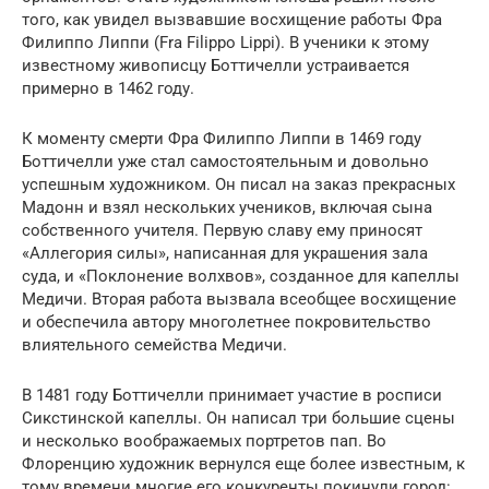
того, как увидел вызвавшие восхищение работы Фра
Филиппо Липпи (Fra Filippo Lippi). В ученики к этому
известному живописцу Боттичелли устраивается
примерно в 1462 году.
К моменту смерти Фра Филиппо Липпи в 1469 году
Боттичелли уже стал самостоятельным и довольно
успешным художником. Он писал на заказ прекрасных
Мадонн и взял нескольких учеников, включая сына
собственного учителя. Первую славу ему приносят
«Аллегория силы», написанная для украшения зала
суда, и «Поклонение волхвов», созданное для капеллы
Медичи. Вторая работа вызвала всеобщее восхищение
и обеспечила автору многолетнее покровительство
влиятельного семейства Медичи.
В 1481 году Боттичелли принимает участие в росписи
Сикстинской капеллы. Он написал три большие сцены
и несколько воображаемых портретов пап. Во
Флоренцию художник вернулся еще более известным, к
тому времени многие его конкуренты покинули город: