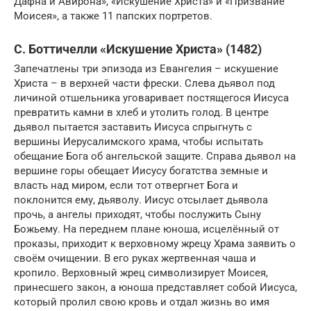
Дафна и Авирона», «Искушение Христа» и «Призвание
Моисея», а также 11 папских портретов.
С. Боттичелли «Искушение Христа» (1482)
Запечатлены три эпизода из Евангелия – искушение
Христа – в верхней части фрески. Слева дьявол под
личиной отшельника уговаривает постящегося Иисуса
превратить камни в хлеб и утолить голод. В центре
дьявол пытается заставить Иисуса спрыгнуть с
вершины Иерусалимского храма, чтобы испытать
обещание Бога об ангельской защите. Справа дьявол на
вершине горы обещает Иисусу богатства земные и
власть над миром, если тот отвергнет Бога и
поклонится ему, дьяволу. Иисус отсылает дьявола
прочь, а ангелы приходят, чтобы послужить Сыну
Божьему. На переднем плане юноша, исцелённый от
проказы, приходит к верховному жрецу Храма заявить о
своём очищении. В его руках жертвенная чаша и
кропило. Верховный жрец символизирует Моисея,
принесшего закон, а юноша представляет собой Иисуса,
который пролил свою кровь и отдал жизнь во имя