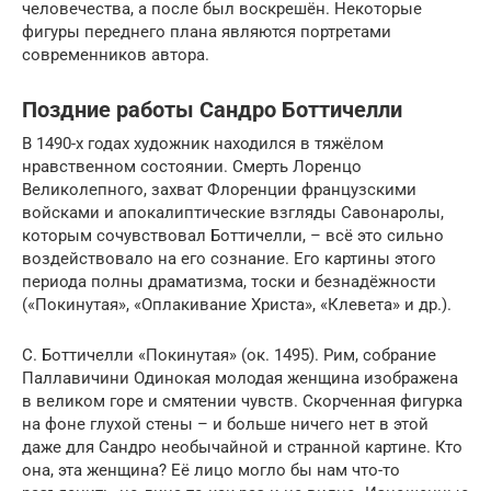
человечества, а после был воскрешён. Некоторые
фигуры переднего плана являются портретами
современников автора.
Поздние работы Сандро Боттичелли
В 1490-х годах художник находился в тяжёлом
нравственном состоянии. Смерть Лоренцо
Великолепного, захват Флоренции французскими
войсками и апокалиптические взгляды Савонаролы,
которым сочувствовал Боттичелли, – всё это сильно
воздействовало на его сознание. Его картины этого
периода полны драматизма, тоски и безнадёжности
(«Покинутая», «Оплакивание Христа», «Клевета» и др.).
С. Боттичелли «Покинутая» (ок. 1495). Рим, собрание
Паллавичини Одинокая молодая женщина изображена
в великом горе и смятении чувств. Скорченная фигурка
на фоне глухой стены – и больше ничего нет в этой
даже для Сандро необычайной и странной картине. Кто
она, эта женщина? Её лицо могло бы нам что-то