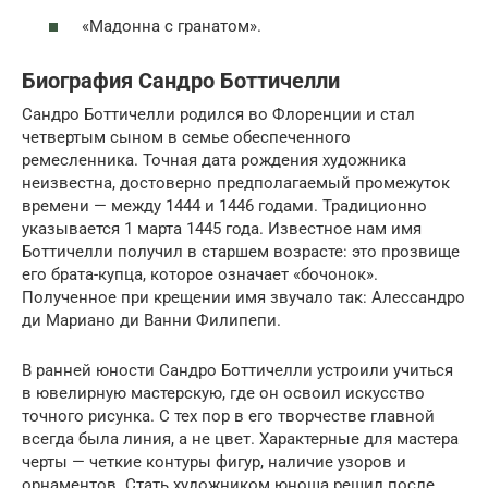
«Мадонна с гранатом».
Биография Сандро Боттичелли
Сандро Боттичелли родился во Флоренции и стал
четвертым сыном в семье обеспеченного
ремесленника. Точная дата рождения художника
неизвестна, достоверно предполагаемый промежуток
времени — между 1444 и 1446 годами. Традиционно
указывается 1 марта‎ ‎1445 года. Известное нам имя
Боттичелли получил в старшем возрасте: это прозвище
его брата-купца, которое означает «бочонок».
Полученное при крещении имя звучало так: Алессандро
ди Мариано ди Ванни Филипепи.
В ранней юности Сандро Боттичелли устроили учиться
в ювелирную мастерскую, где он освоил искусство
точного рисунка. С тех пор в его творчестве главной
всегда была линия, а не цвет. Характерные для мастера
черты — четкие контуры фигур, наличие узоров и
орнаментов. Стать художником юноша решил после