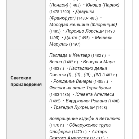
(Лондон)
•
Юноша (Париж)
(1483)
•
Девушка
(1475-1500)
(Франкфурт)
•
(1480-1485)
Молодая женщина (Флоренция)
•
Лоренцо Лоренци
(1485)
(1490–
•
Данте
•
Мишель
1495)
(1495)
Марулль
(1497)
Паллада и Кентавр
•
(1482 г.)
Весна
•
Венера и Марс
(1482 г.)
•
Настаджио дельи
(1483 г.)
Онешти (I)
,
(II)
,
(III)
,
(IV)
(1483 г.)
Светские
•
Рождение Венеры
•
(1485 г.)
произведения
Фрески на вилле Торнабуони
•
Клевета Апеллеса
(1483-1486)
•
Вирджиния Романа
(1495)
(1498)
•
Трагедия Лукреции
(1498)
Возвращение Юдифи в Ветиллию
•
Обнаружение трупа
(1470 г.)
Олоферна
•
Алтарь
(1470 г.)
Святого Амвросия
•
(1470 г.)