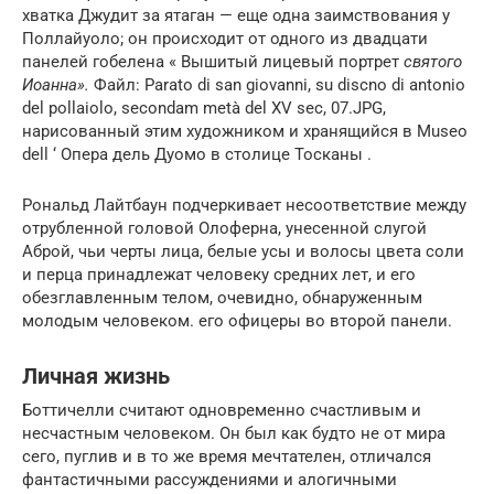
хватка Джудит за ятаган — еще одна заимствования у
Поллайуоло; он происходит от одного из двадцати
панелей гобелена «
Вышитый лицевый портрет
святого
Иоанна».
Файл: Parato di san giovanni, su discno di antonio
del pollaiolo, secondam metà del XV sec, 07.JPG,
нарисованный этим художником и хранящийся в Museo
dell ‘ Опера дель Дуомо в столице Тосканы .
Рональд Лайтбаун подчеркивает несоответствие между
отрубленной головой Олоферна, унесенной слугой
Аброй, чьи черты лица, белые усы и волосы цвета соли
и перца принадлежат человеку средних лет, и его
обезглавленным телом, очевидно, обнаруженным
молодым человеком. его офицеры во второй панели.
Личная жизнь
Боттичелли считают одновременно счастливым и
несчастным человеком. Он был как будто не от мира
сего, пуглив и в то же время мечтателен, отличался
фантастичными рассуждениями и алогичными