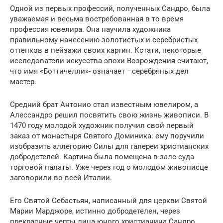
Одной из первых профессий, полученных Сандро, была
уважаемая и весьма востребованная в то время
профессия ювелира. Она научила художника
правильному нанесению золотистых и серебристых
оттенков в пейзажи своих картин. Кстати, некоторые
исследователи искусства эпохи Возрождения считают,
что имя «Боттичелли»- означает –серебряных дел
мастер.
Средний брат Антонио стал известным ювелиром, а
Алессандро решил посвятить свою жизнь живописи. В
1470 году молодой художник получил свой первый
заказ от монастыря Святого Доминика: ему поручили
изобразить аллегорию Силы для галереи христианских
добродетелей. Картина была помещена в зале суда
торговой палаты. Уже через год о молодом живописце
заговорили во всей Италии.
Его Святой Себастьян, написанный для церкви Святой
Марии Марджоре, истинно добродетелен, через
прекрасные черты лица юного христианина Сандро