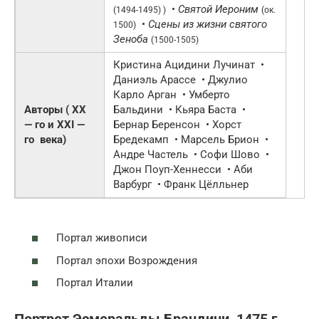
•
Святой Иероним
(1494-1495) )
(ок.
•
Сцены из жизни святого
1500)
Зеноба
(1500-1505)
Кристина Ацидини Лучинат •
Даниэль Арассе • Джулио
Карло Арган • Умберто
Авторы (
XX
Бальдини • Кьяра Баста •
— го
и
XXI —
Бернар Беренсон • Хорст
го
века)
Бредекамп • Марсель Брион •
Андре Частель • Софи Шово •
Джон Поуп-Хеннесси • Аби
Варбург • Франк Цёлльнер
Портал живописи
Портал эпохи Возрождения
Портал Италии