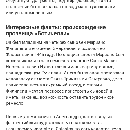
Отсутствуют документы, подтверждающие, что это
положение было изначально задумано художником
или уполномоченным.
Интересные факты: происхождение
прозвища «Ботичелли»
Он был младшим из четырех сыновей Мариано
Филипепи и его жены Змеральды и родился во
Флоренции в 1445 году. По специальности Мариано был
кожевником и жил с семьей в квартале Санта Мария
Новелла на виа Нуова, где снимал квартиру в доме,
принадлежащем Ручеллаи. У него была своя мастерская
неподалеку от моста Санта Тринита ин Ольтрарно, дело
приносило весьма скромный доход, и старый
Филипепи мечтал поскорее пристроить сыновей и
иметь, наконец, возможность оставить трудоемкое
ремесло.
Первые упоминания об Алессандро, как и о других
флорентийских художниках, мы находим в так
называемом «portate al Catasto», то есть кадастре, куда