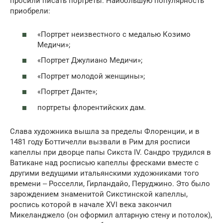
просили писать портреты. Наибольшую популярность
приобрели:
«Портрет неизвестного с медалью Козимо
Медичи»;
«Портрет Джулиано Медичи»;
«Портрет молодой женщины»;
«Портрет Данте»;
портреты флорентийских дам.
Слава художника вышла за пределы Флоренции, и в
1481 году Боттичелли вызвали в Рим для росписи
капеллы при дворце папы Сикста IV. Сандро трудился в
Ватикане над росписью капеллы фресками вместе с
другими ведущими итальянскими художниками того
времени ‒ Росселли, Гирландайо, Перуджино. Это было
зарождением знаменитой Сикстинской капеллы,
роспись которой в начале ХVI века закончил
Микеланджело (он оформил алтарную стену и потолок),