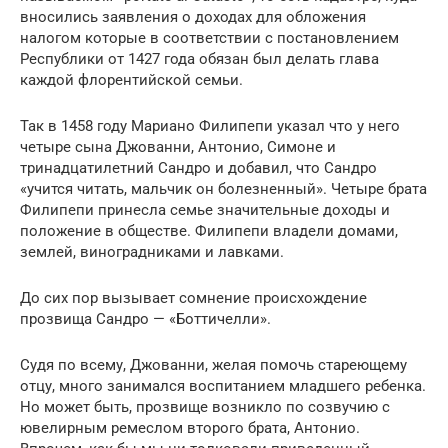
вносились заявления о доходах для обложения
налогом которые в соответствии с постановлением
Республики от 1427 года обязан был делать глава
каждой флорентийской семьи.
Так в 1458 году Мариано Филипепи указал что у него
четыре сына Джованни, Антонио, Симоне и
тринадцатилетний Сандро и добавил, что Сандро
«учится читать, мальчик он болезненный». Четыре брата
Филипепи принесла семье значительные доходы и
положение в обществе. Филипепи владели домами,
землей, виноградниками и лавками.
До сих пор вызывает сомнение происхождение
прозвища Сандро — «Боттичелли».
Судя по всему, Джованни, желая помочь стареющему
отцу, много занимался воспитанием младшего ребенка.
Но может быть, прозвище возникло по созвучию с
ювелирным ремеслом второго брата, Антонио.