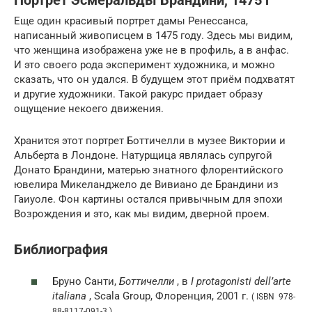
Портрет Эсмеральды Брандини, 1475 г
Еще один красивый портрет дамы Ренессанса,
написанный живописцем в 1475 году. Здесь мы видим,
что женщина изображена уже не в профиль, а в анфас.
И это своего рода эксперимент художника, и можно
сказать, что он удался. В будущем этот приём подхватят
и другие художники. Такой ракурс придает образу
ощущение некоего движения.
Хранится этот портрет Боттичелли в музее Виктории и
Альберта в Лондоне. Натурщица являлась супругой
Донато Брандини, матерью знатного флорентийского
ювелира Микеланджело де Вивиано де Брандини из
Гаиуоле. Фон картины остался привычным для эпохи
Возрождения и это, как мы видим, дверной проем.
Библиография
Бруно Санти,
Боттичелли
, в
I protagonisti dell’arte
italiana
, Scala Group, Флоренция, 2001 г.
( ISBN 978-
88-8117-091-3 )