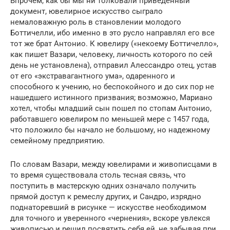
Впрочем, как бы мы ни толковали приведенный
документ, ювелирное искусство сыграло
немаловажную роль в становлении молодого
Боттичелли, ибо именно в это русло направлял его все
тот же брат Антонио. К ювелиру («некоему Боттичелло»,
как пишет Вазари, человеку, личность которого по сей
день не установлена), отправил Алессандро отец, устав
от его «экстравагантного ума», одаренного и
способного к учению, но беспокойного и до сих пор не
нашедшего истинного призвания; возможно, Мариано
хотел, чтобы младший сын пошел по стопам Антонио,
работавшего ювелиром по меньшей мере с 1457 года,
что положило бы начало не большому, но надежному
семейному предприятию.
По словам Вазари, между ювелирами и живописцами в
то время существовала столь тесная связь, что
поступить в мастерскую одних означало получить
прямой доступ к ремеслу других, и Сандро, изрядно
поднаторевший в рисунке — искусстве необходимом
для точного и уверенного «чернения», вскоре увлекся
живописью и решил посвятить себя ей, не забывая при