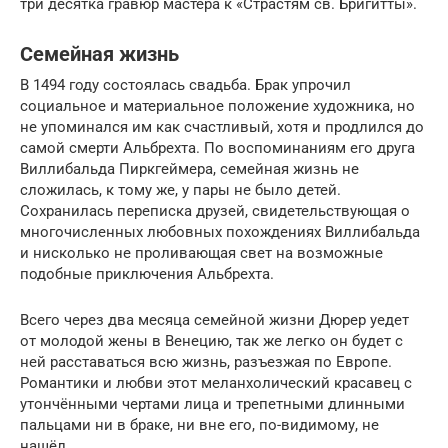
три десятка гравюр мастера к «Страстям св. Бригитты».
Семейная жизнь
В 1494 году состоялась свадьба. Брак упрочил
социальное и материальное положение художника, но
не упоминался им как счастливый, хотя и продлился до
самой смерти Альбрехта. По воспоминаниям его друга
Виллибальда Пиркгеймера, семейная жизнь не
сложилась, к тому же, у пары не было детей.
Сохранилась переписка друзей, свидетельствующая о
многочисленных любовных похождениях Виллибальда
и нисколько не проливающая свет на возможные
подобные приключения Альбрехта.
Всего через два месяца семейной жизни Дюрер уедет
от молодой жены в Венецию, так же легко он будет с
ней расставаться всю жизнь, разъезжая по Европе.
Романтики и любви этот меланхолический красавец с
утончёнными чертами лица и трепетными длинными
пальцами ни в браке, ни вне его, по-видимому, не
нашёл.