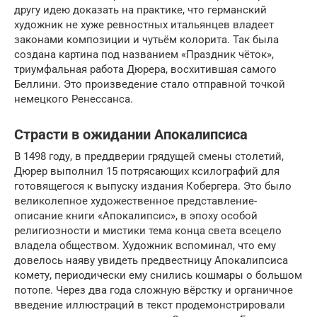
другу идею доказать на практике, что германский
художник не хуже ревностных итальянцев владеет
законами композиции и чутьём колорита. Так была
создана картина под названием «Праздник чёток»,
триумфальная работа Дюрера, восхитившая самого
Беллини. Это произведение стало отправной точкой
немецкого Ренессанса.
Страсти в ожидании Апокалипсиса
В 1498 году, в преддверии грядущей смены столетий,
Дюрер выполнил 15 потрясающих ксилографий для
готовящегося к выпуску издания Кобергера. Это было
великолепное художественное представление-
описание книги «Апокалипсис», в эпоху особой
религиозности и мистики тема конца света всецело
владела обществом. Художник вспоминал, что ему
довелось наяву увидеть предвестницу Апокалипсиса
комету, периодически ему снились кошмары о большом
потопе. Через два года сложную вёрстку и органичное
введение иллюстраций в текст продемонстрировали