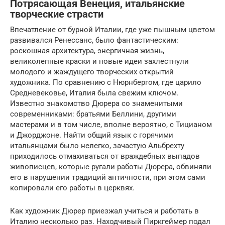
Потрясающая Венеция, итальянские
творческие страсти
Впечатление от бурной Италии, где уже пышным цветом
развивался Ренессанс, было фантастическим:
роскошная архитектура, энергичная жизнь,
великолепные краски и новые идеи захлестнули
молодого и жаждущего творческих открытий
художника. По сравнению с Нюрнбергом, где царило
Средневековье, Италия была свежим ключом.
Известно знакомство Дюрера со знаменитыми
современниками: братьями Беллини, другими
мастерами и в том числе, вполне вероятно, с Тицианом
и Джорджоне. Найти общий язык с горячими
итальянцами было нелегко, зачастую Альбрехту
приходилось отмахиваться от враждебных выпадов
живописцев, которые ругали работы Дюрера, обвиняли
его в нарушении традиций античности, при этом сами
копировали его работы в церквях.
Как художник Дюрер приезжал учиться и работать в
Италию несколько раз. Находчивый Пиркгеймер подал