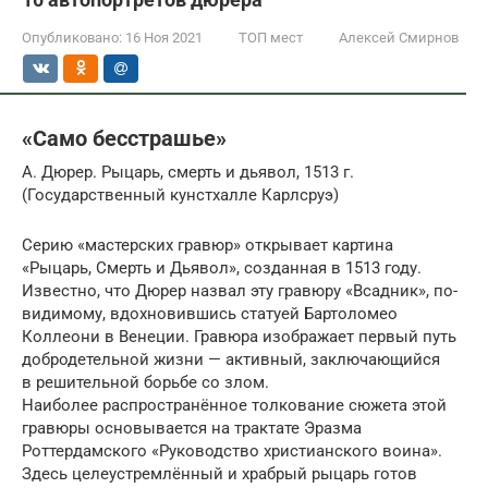
Опубликовано:
16 Ноя 2021
ТОП мест
Алексей Смирнов
«Само бесстрашье»
А. Дюрер. Рыцарь, смерть и дьявол, 1513 г.
(Государственный кунстхалле Карлсруэ)
Серию «мастерских гравюр» открывает картина
«Рыцарь, Смерть и Дьявол», созданная в 1513 году.
Известно, что Дюрер назвал эту гравюру «Всадник», по-
видимому, вдохновившись статуей Бартоломео
Коллеони в Венеции. Гравюра изображает первый путь
добродетельной жизни — активный, заключающийся
в решительной борьбе со злом.
Наиболее распространённое толкование сюжета этой
гравюры основывается на трактате Эразма
Роттердамского «Руководство христианского воина».
Здесь целеустремлённый и храбрый рыцарь готов