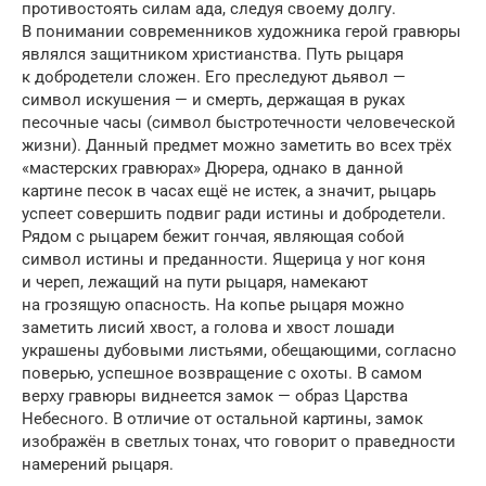
противостоять силам ада, следуя своему долгу.
В понимании современников художника герой гравюры
являлся защитником христианства. Путь рыцаря
к добродетели сложен. Его преследуют дьявол —
символ искушения — и смерть, держащая в руках
песочные часы (символ быстротечности человеческой
жизни). Данный предмет можно заметить во всех трёх
«мастерских гравюрах» Дюрера, однако в данной
картине песок в часах ещё не истек, а значит, рыцарь
успеет совершить подвиг ради истины и добродетели.
Рядом с рыцарем бежит гончая, являющая собой
символ истины и преданности. Ящерица у ног коня
и череп, лежащий на пути рыцаря, намекают
на грозящую опасность. На копье рыцаря можно
заметить лисий хвост, а голова и хвост лошади
украшены дубовыми листьями, обещающими, согласно
поверью, успешное возвращение с охоты. В самом
верху гравюры виднеется замок — образ Царства
Небесного. В отличие от остальной картины, замок
изображён в светлых тонах, что говорит о праведности
намерений рыцаря.