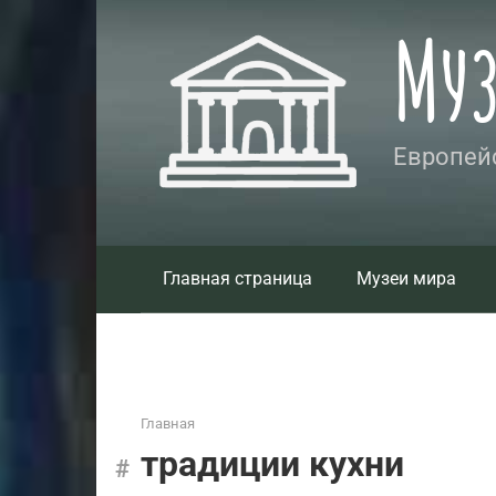
Перейти
Му
к
контенту
Европейс
Главная страница
Музеи мира
Главная
традиции кухни