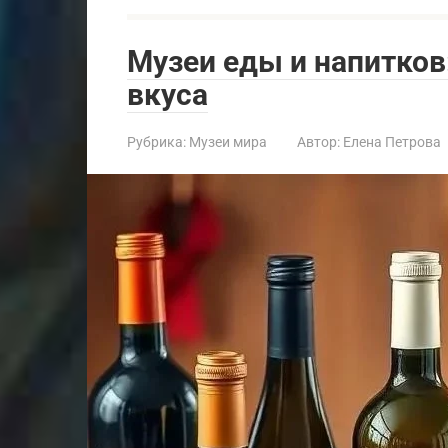
Музеи еды и напитков
вкуса
Рубрика:
Музеи мира
Автор:
Елена Петрова