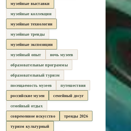
музейные выставки
музейные коллекции
музейные технологии
музейные тренды
музейные экспозиции
музейный опыт
ночь музеев
образовательные программы
образовательный туризм
посещаемость музеев
путешествия
российские музеи
семейный досуг
семейный отдых
современное искусство
тренды 2026
туризм культурный