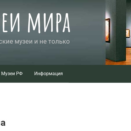
зеи мира
кие музеи и не только
Музеи РФ
Информация
ма