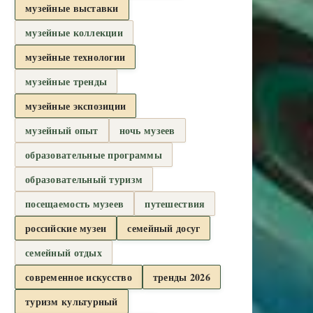
музейные выставки
музейные коллекции
музейные технологии
музейные тренды
музейные экспозиции
музейный опыт
ночь музеев
образовательные программы
образовательный туризм
посещаемость музеев
путешествия
российские музеи
семейный досуг
семейный отдых
современное искусство
тренды 2026
туризм культурный