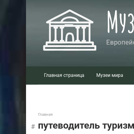
Перейти
Му
к
контенту
Европейс
Главная страница
Музеи мира
Главная
путеводитель туриз