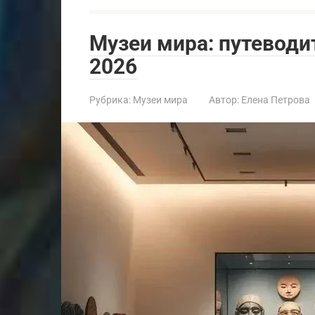
Музеи мира: путеводи
2026
Рубрика:
Музеи мира
Автор:
Елена Петрова