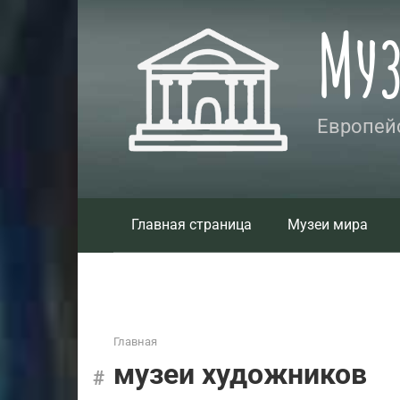
Перейти
Му
к
контенту
Европейс
Главная страница
Музеи мира
Главная
музеи художников