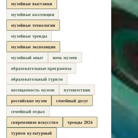
музейные выставки
музейные коллекции
музейные технологии
музейные тренды
музейные экспозиции
музейный опыт
ночь музеев
образовательные программы
образовательный туризм
посещаемость музеев
путешествия
российские музеи
семейный досуг
семейный отдых
современное искусство
тренды 2026
туризм культурный