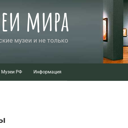
зеи мира
кие музеи и не только
Музеи РФ
Информация
ты