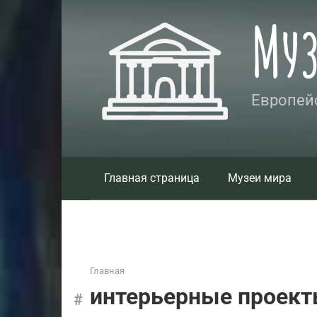
Перейти
Му
к
контенту
Европейс
Главная страница
Музеи мира
Главная
интерьерные проек