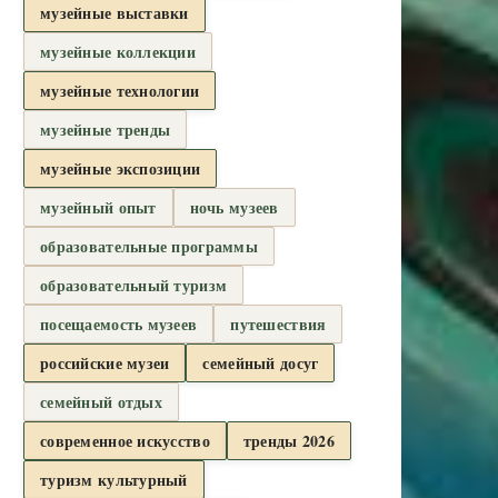
музейные выставки
музейные коллекции
музейные технологии
музейные тренды
музейные экспозиции
музейный опыт
ночь музеев
образовательные программы
образовательный туризм
посещаемость музеев
путешествия
российские музеи
семейный досуг
семейный отдых
современное искусство
тренды 2026
туризм культурный