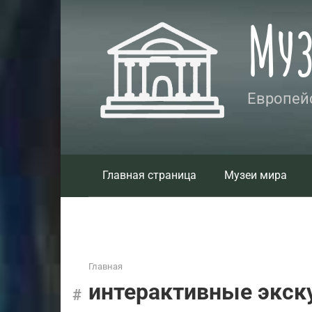
Перейти
Му
к
контенту
Европейс
Главная страница
Музеи мира
Главная
интерактивные экск