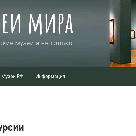
зеи мира
кие музеи и не только
Музеи РФ
Информация
урсии