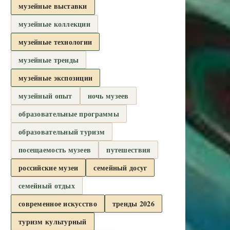
музейные выставки
музейные коллекции
музейные технологии
музейные тренды
музейные экспозиции
музейный опыт
ночь музеев
образовательные программы
образовательный туризм
посещаемость музеев
путешествия
российские музеи
семейный досуг
семейный отдых
современное искусство
тренды 2026
туризм культурный