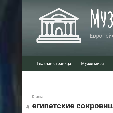
Перейти
Му
к
контенту
Европейс
Главная страница
Музеи мира
Главная
египетские сокрови