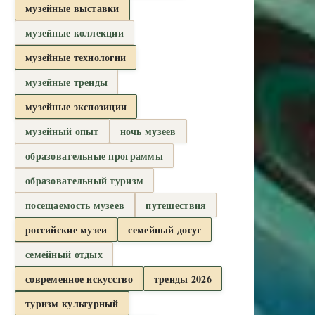
музейные выставки
музейные коллекции
музейные технологии
музейные тренды
музейные экспозиции
музейный опыт
ночь музеев
образовательные программы
образовательный туризм
посещаемость музеев
путешествия
российские музеи
семейный досуг
семейный отдых
современное искусство
тренды 2026
туризм культурный