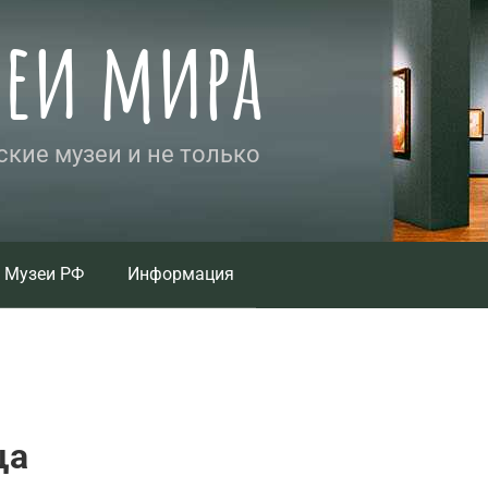
зеи мира
кие музеи и не только
Музеи РФ
Информация
ща