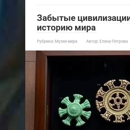
Забытые цивилизации
историю мира
Рубрика:
Музеи мира
Автор:
Елена Петрова