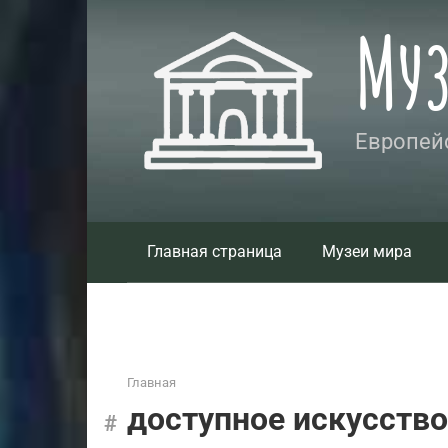
Перейти
Му
к
контенту
Европейс
Главная страница
Музеи мира
Главная
доступное искусство