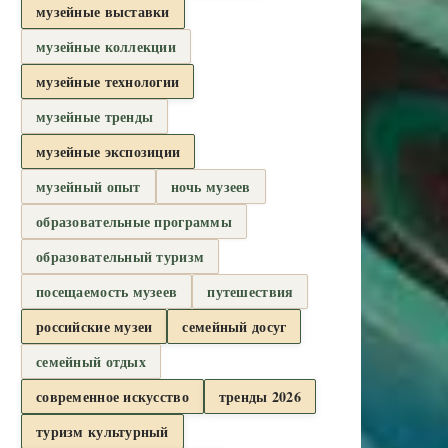
музейные выставки
музейные коллекции
музейные технологии
музейные тренды
музейные экспозиции
музейный опыт
ночь музеев
образовательные программы
образовательный туризм
посещаемость музеев
путешествия
российские музеи
семейный досуг
семейный отдых
современное искусство
тренды 2026
туризм культурный